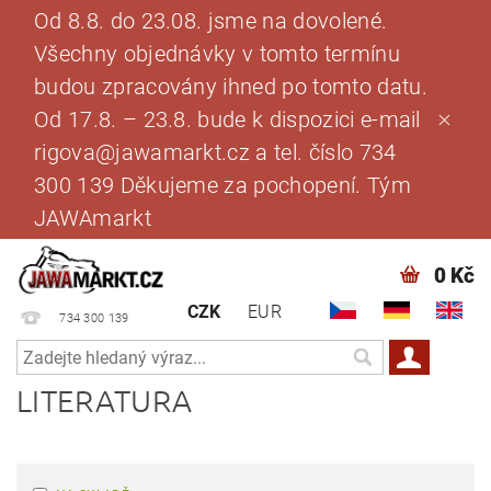
Od 8.8. do 23.08. jsme na dovolené.
Všechny objednávky v tomto termínu
budou zpracovány ihned po tomto datu.
Od 17.8. – 23.8. bude k dispozici e-mail
rigova@jawamarkt.cz a tel. číslo 734
300 139 Děkujeme za pochopení. Tým
JAWAmarkt
0 Kč
CZK
EUR
734 300 139
LITERATURA