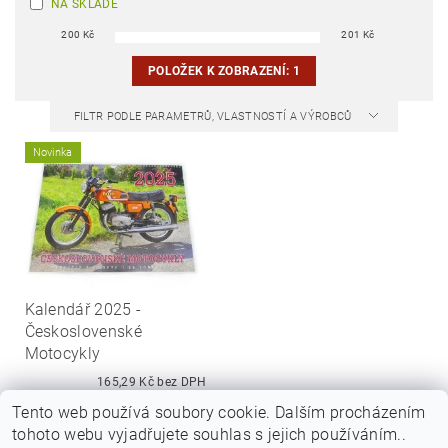
NA SKLADĚ
200
Kč
201
Kč
POLOŽEK K ZOBRAZENÍ:
1
FILTR PODLE PARAMETRŮ, VLASTNOSTÍ A VÝROBCŮ
Novinka
Kalendář 2025 -
Československé
Motocykly
165,29 Kč bez DPH
200 Kč
Tento web používá soubory cookie. Dalším procházením
tohoto webu vyjadřujete souhlas s jejich používáním..
DETAIL