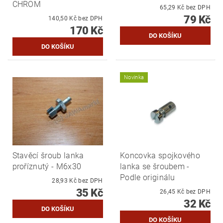
CHROM
65,29 Kč bez DPH
79 Kč
140,50 Kč bez DPH
170 Kč
Novinka
Stavěcí šroub lanka
Koncovka spojkového
proříznutý - M6x30
lanka se šroubem -
Podle originálu
28,93 Kč bez DPH
35 Kč
26,45 Kč bez DPH
32 Kč