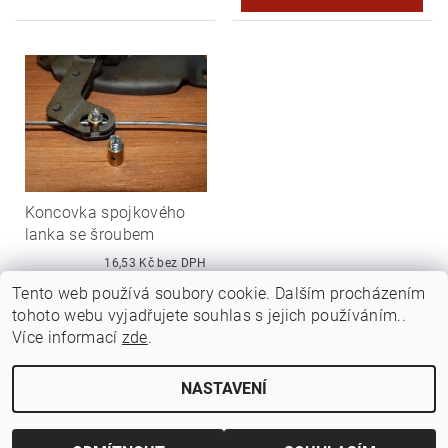
Koncovka spojkového
lanka se šroubem
16,53 Kč bez DPH
20 Kč
Tento web používá soubory cookie. Dalším procházením
tohoto webu vyjadřujete souhlas s jejich používáním..
Více informací
zde
.
NASTAVENÍ
Upravit nastavení cookies
2026 ©
Jawamarkt
, všechna práva vyhrazena