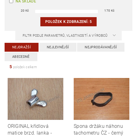
NA SKLADĚ
20
Kč
170
Kč
POLOŽEK K ZOBRAZENÍ:
5
FILTR PODLE PARAMETRŮ, VLASTNOSTÍ A VÝROBCŮ
NEJDRAŽŠÍ
NEJLEVNĚJŠÍ
NEJPRODÁVANĚJŠÍ
ABECEDNĚ
5
položek celkem
ORIGINAL křídlová
Spona držáku náhonu
matice brzd. lanka -
tachometru ČZ - černý