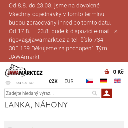
Od 8.8. do 23.08. jsme na dovolené.
Všechny objednávky v tomto termínu
budou zpracovány ihned po tomto datu.
Od 17.8. – 23.8. bude k dispozici e-mail
rigova@jawamarkt.cz a tel. číslo 734
300 139 Děkujeme za pochopení. Tým
JAWAmarkt
0 Kč
CZK
EUR
734 300 139
LANKA, NÁHONY