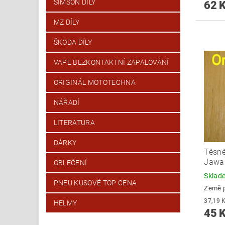
SIMSON DÍLY
62 
MZ DÍLY
ŠKODA DÍLY
VAPE BEZKONTAKTNÍ ZAPALOVÁNÍ
ORIGINÁL MOTOTECHNA
NÁŘADÍ
LITERATURA
DÁRKY
Těsně
Jawa 
OBLEČENÍ
Skla
PNEU KUSOVÉ TOP CENA
Země 
HELMY
45 