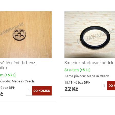
vé těsnění do benz.
Simerink startovací hřídele
utku
Skladem
(>5 ks)
dem
(>5 ks)
Země původu:
Made in Czech
původu:
Made in Czech
18,18 Kč bez DPH
22 Kč
19,83 Kč bez DPH
Kč