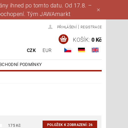
ny ihned po tomto datu. Od 17.8. –
za pochopení. Tým JAWAmarkt
|
PŘIHLÁŠENÍ
REGISTRACE
KOŠÍK:
0 Kč
CZK
EUR
BCHODNÍ PODMÍNKY
POLOŽEK K ZOBRAZENÍ:
26
175
Kč