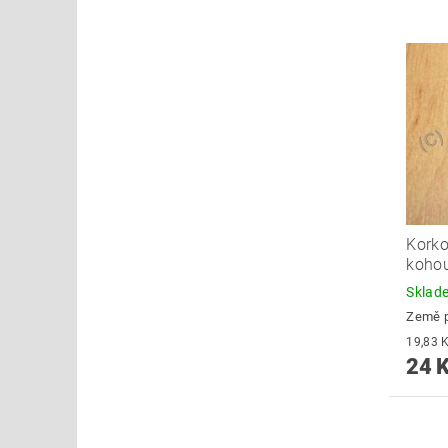
Korko
koho
Skla
Země 
24 