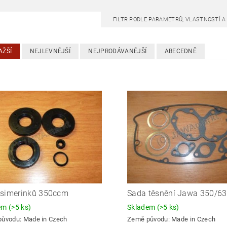
FILTR PODLE PARAMETRŮ, VLASTNOSTÍ 
AŽŠÍ
NEJLEVNĚJŠÍ
NEJPRODÁVANĚJŠÍ
ABECEDNĚ
 simerinků 350ccm
Sada těsnění Jawa 350/6
dem
(>5 ks)
Skladem
(>5 ks)
původu:
Made in Czech
Země původu:
Made in Czech