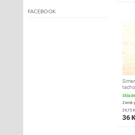
FACEBOOK
Simer
tach
Skla
Země 
36 