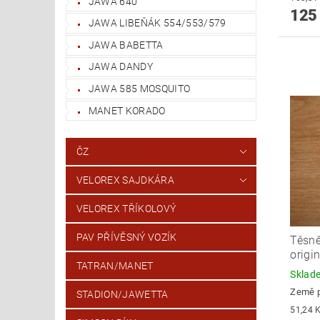
JAWA 640
125
JAWA LIBEŇÁK 554/553/579
JAWA BABETTA
JAWA DANDY
JAWA 585 MOSQUITO
MANET KORADO
ČZ
VELOREX SAJDKÁRA
VELOREX TŘÍKOLOVÝ
PAV PŘÍVĚSNÝ VOZÍK
Těsně
origin
TATRAN/MANET
Skla
Země 
STADION/JAWETTA