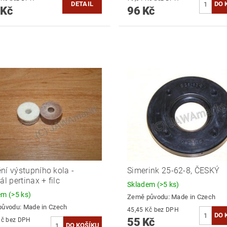
DETAIL
 Kč
96 Kč
ní výstupního kola -
Simerink 25-62-8, ČESKÝ
ál pertinax + filc
Skladem
(>5 ks)
dem
(>5 ks)
Země původu:
Made in Czech
původu:
Made in Czech
45,45 Kč bez DPH
55 Kč
51,24 Kč bez DPH