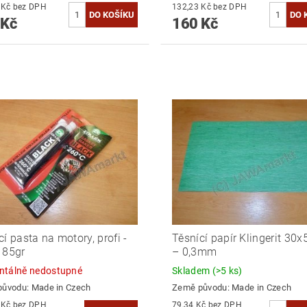
144,63 Kč bez DPH
132,23 Kč bez DPH
 Kč
160 Kč
cí pasta na motory, profi -
Těsnící papír Klingerit 30
 85gr
– 0,3mm
tálně nedostupné
Skladem
(>5 ks)
původu:
Made in Czech
Země původu:
Made in Czech
103,31 Kč bez DPH
79,34 Kč bez DPH