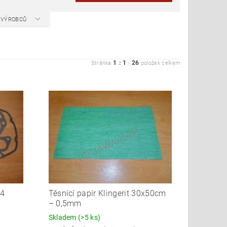
A VÝROBCŮ
1
1
26
Stránka
z
-
položek celkem
34
Těsnící papír Klingerit 30x50cm
– 0,5mm
Skladem
(>5 ks)