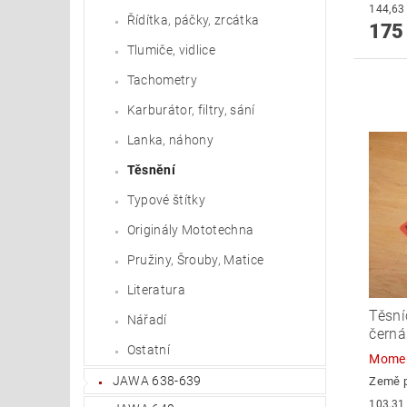
Řídítka, páčky, zrcátka
175
Tlumiče, vidlice
Tachometry
Karburátor, filtry, sání
Lanka, náhony
Těsnění
Typové štítky
Originály Mototechna
Pružiny, Šrouby, Matice
Literatura
Těsní
Nářadí
černá
Ostatní
Momen
JAWA 638-639
Země 