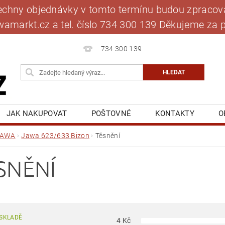
šechny objednávky v tomto termínu budou zpracová
jawamarkt.cz a tel. číslo 734 300 139 Děkujeme 
734 300 139
JAK NAKUPOVAT
POŠTOVNÉ
KONTAKTY
O
BLOG
MOJE OBJEDNÁVKA
JAWA
Jawa 623/633 Bizon
Těsnění
SNĚNÍ
SKLADĚ
4
Kč