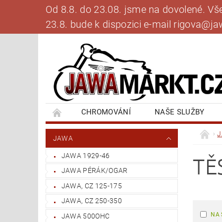
Od 8.8. do 23.08. jsme na dovolené. V
23.8. bude k dispozici e-mail rigova@
CHROMOVÁNÍ
NAŠE SLUŽBY
BANKOVNÍ SPOJENÍ
NAPIŠTE NÁM
JAWA
JAWA 1929-46
TĚ
JAWA PÉRÁK/OGAR
JAWA, CZ 125-175
JAWA, CZ 250-350
NA 
JAWA 500OHC