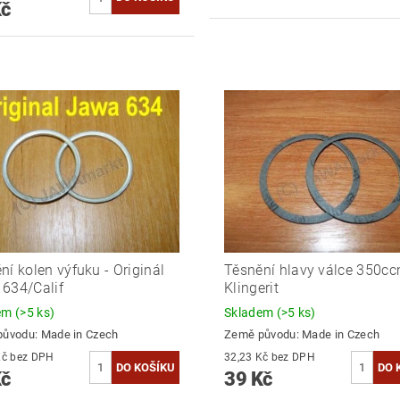
Kč
ní kolen výfuku - Originál
Těsnění hlavy válce 350cc
634/Calif
Klingerit
dem
(>5 ks)
Skladem
(>5 ks)
původu:
Made in Czech
Země původu:
Made in Czech
37,19 Kč bez DPH
32,23 Kč bez DPH
Kč
39 Kč