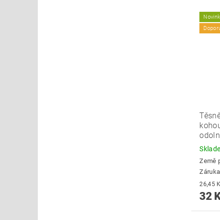
Novin
Dopor
Těsně
kohou
odoln
Skla
Země 
Záruka
32 