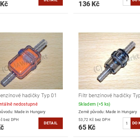
 Kč
136 Kč
 benzínové hadičky Typ 01
Filtr benzínové hadičky Ty
tálně nedostupné
Skladem
(>5 ks)
původu:
Made in Hungary
Země původu:
Made in Hungary
53,72 Kč bez DPH
53,72 Kč bez DPH
DETAIL
Kč
65 Kč