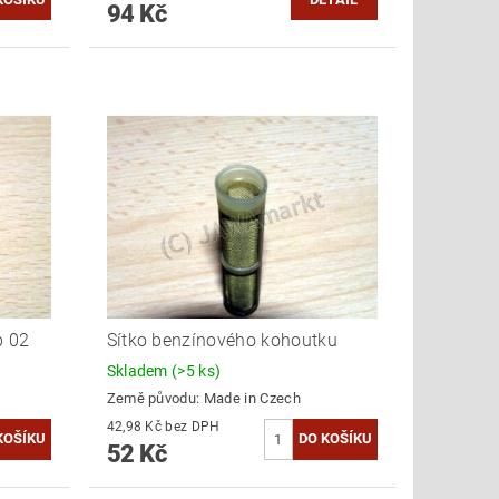
94 Kč
p 02
Sítko benzínového kohoutku
Skladem
(>5 ks)
Země původu:
Made in Czech
42,98 Kč bez DPH
52 Kč