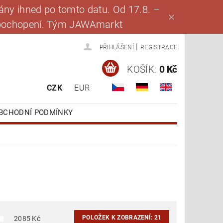
ny ihned po tomto datu. Od 17.8. –
za pochopení. Tým JAWAmarkt
|
PŘIHLÁŠENÍ
REGISTRACE
KOŠÍK:
0 Kč
CZK
EUR
BCHODNÍ PODMÍNKY
POLOŽEK K ZOBRAZENÍ:
21
2085
Kč