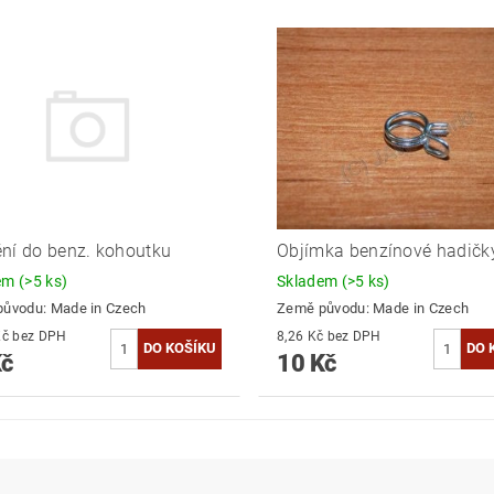
ní do benz. kohoutku
Objímka benzínové hadičk
dem
(>5 ks)
Skladem
(>5 ks)
původu:
Made in Czech
Země původu:
Made in Czech
12,40 Kč bez DPH
8,26 Kč bez DPH
Kč
10 Kč