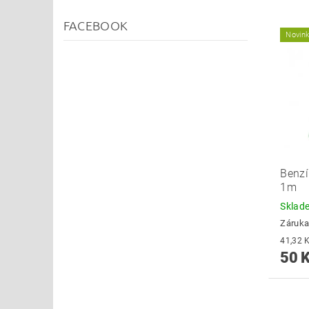
FACEBOOK
Novin
Benzí
1m
Skla
Záruka
50 