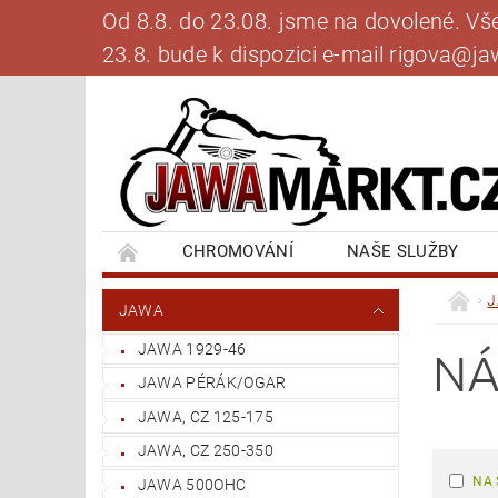
Od 8.8. do 23.08. jsme na dovolené. V
23.8. bude k dispozici e-mail rigova@
CHROMOVÁNÍ
NAŠE SLUŽBY
BANKOVNÍ SPOJENÍ
NAPIŠTE NÁM
JAWA
JAWA 1929-46
NÁ
JAWA PÉRÁK/OGAR
JAWA, CZ 125-175
JAWA, CZ 250-350
NA 
JAWA 500OHC