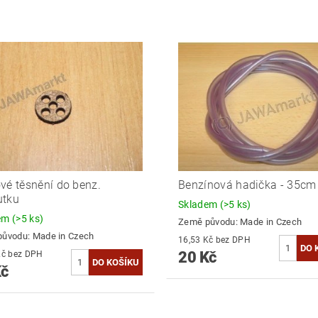
vé těsnění do benz.
Benzínová hadička - 35cm
utku
Skladem
(>5 ks)
dem
(>5 ks)
Země původu:
Made in Czech
původu:
Made in Czech
16,53 Kč bez DPH
20 Kč
19,83 Kč bez DPH
Kč