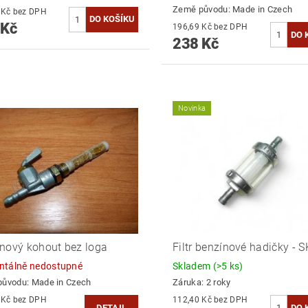
Země původu:
Made in Czech
206,61 Kč bez DPH
 Kč
196,69 Kč bez DPH
238 Kč
Novinka
nový kohout bez loga
Filtr benzínové hadičky - 
tálně nedostupné
Skladem
(>5 ks)
původu:
Made in Czech
Záruka: 2 roky
114,88 Kč bez DPH
112,40 Kč bez DPH
DETAIL