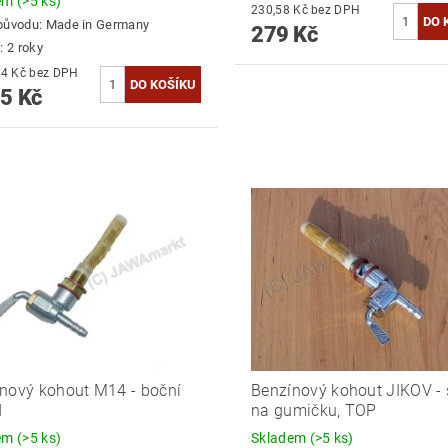
dem
(>5 ks)
230,58 Kč bez DPH
původu:
Made in Germany
279 Kč
: 2 roky
1 723,14 Kč bez DPH
5 Kč
nový kohout M14 - boční
Benzínový kohout JIKOV - 
d
na gumičku, TOP
dem
(>5 ks)
Skladem
(>5 ks)