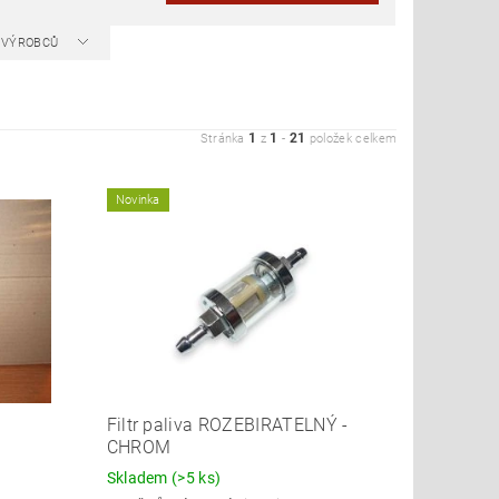
A VÝROBCŮ
1
1
21
Stránka
z
-
položek celkem
Novinka
Filtr paliva ROZEBIRATELNÝ -
CHROM
Skladem
(>5 ks)