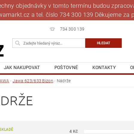
šechny objednávky v tomto termínu budou zpracová
jawamarkt.cz a tel. číslo 734 300 139 Děkujeme 
734 300 139
JAK NAKUPOVAT
POŠTOVNÉ
KONTAKTY
O
BLOG
MOJE OBJEDNÁVKA
JAWA
Jawa 623/633 Bizon
Nádrže
DRŽE
SKLADĚ
4
Kč