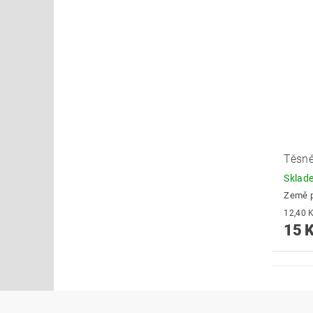
Těsně
Skla
Země 
15 