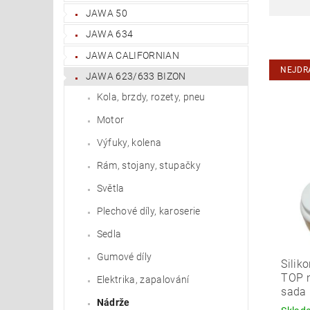
JAWA 50
JAWA 634
JAWA CALIFORNIAN
NEJDR
JAWA 623/633 BIZON
Kola, brzdy, rozety, pneu
Motor
Výfuky, kolena
Rám, stojany, stupačky
Světla
Plechové díly, karoserie
Sedla
Gumové díly
Sili
TOP n
Elektrika, zapalování
sada
Nádrže