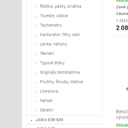
Skla
Řídítka, páčky, zrcátka
Země 
Záruka
Tlumiče, vidlice
Tachometry
2 08
Karburátor, filtry, sání
Lanka, náhony
Těsnění
Typové štítky
Originály Mototechna
Pružiny, Šrouby, Matice
Literatura
Nářadí
Ostatní
Benzí
vývo
JAWA 638-639
Skla