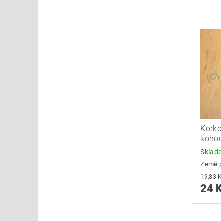
Korko
koho
Skla
Země 
24 