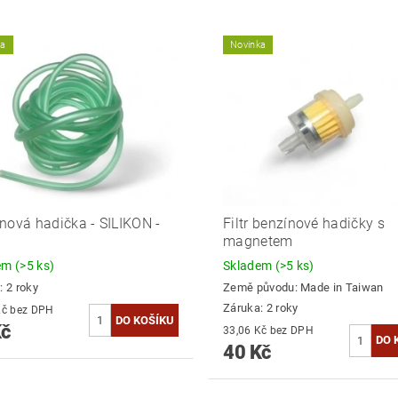
ka
Novinka
nová hadička - SILIKON -
Filtr benzínové hadičky s
magnetem
dem
(>5 ks)
Skladem
(>5 ks)
: 2 roky
Země původu:
Made in Taiwan
Záruka: 2 roky
41,32 Kč bez DPH
Kč
33,06 Kč bez DPH
40 Kč