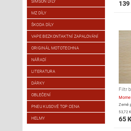
SIMSON DÍLY
139
MZ DÍLY
ŠKODA DÍLY
VAPE BEZKONTAKTNÍ ZAPALOVÁNÍ
ORIGINÁL MOTOTECHNA
NÁŘADÍ
LITERATURA
DÁRKY
Filtr
OBLEČENÍ
Momen
Země 
PNEU KUSOVÉ TOP CENA
65 
HELMY