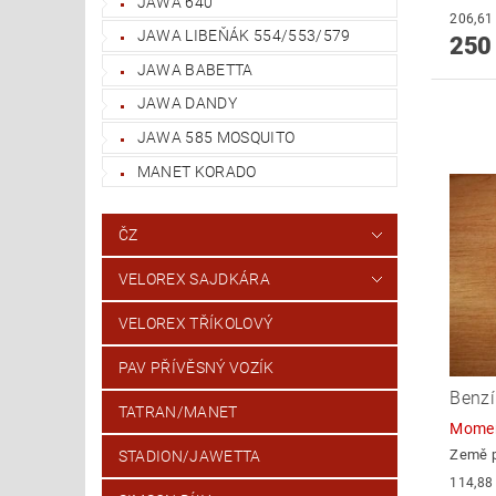
JAWA 640
JAWA LIBEŇÁK 554/553/579
250
JAWA BABETTA
JAWA DANDY
JAWA 585 MOSQUITO
MANET KORADO
ČZ
VELOREX SAJDKÁRA
VELOREX TŘÍKOLOVÝ
PAV PŘÍVĚSNÝ VOZÍK
Benzí
TATRAN/MANET
Momen
Země 
STADION/JAWETTA