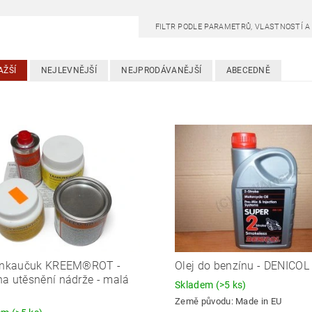
FILTR PODLE PARAMETRŮ, VLASTNOSTÍ 
AŽŠÍ
NEJLEVNĚJŠÍ
NEJPRODÁVANĚJŠÍ
ABECEDNĚ
konkaučuk KREEM®ROT -
Olej do benzínu - DENICOL
a utěsnění nádrže - malá
Skladem
(>5 ks)
Země původu:
Made in EU