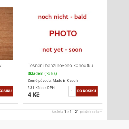
y
Těsnění benzínového kohoutku
Skladem
(>5 ks)
Země původu:
Made in Czech
3,31 Kč bez DPH
4 Kč
1
1
21
Stránka
z
-
položek celkem