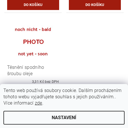
Těsnění spodního
šroubu oleje
3,31 Kč bez DPH
4 Kč
Tento web používá soubory cookie. Dalším procházením
tohoto webu vyjadřujete souhlas s jejich používáním..
Více informací
zde
.
NASTAVENÍ
Upravit nastavení cookies
2026 ©
Jawamarkt
, všechna práva vyhrazena