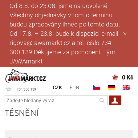
Od 8.8. do 23.08. jsme na dovolené.
Všechny objednávky v tomto termínu
budou zpracovány ihned po tomto datu.
Od 17.8. – 23.8. bude k dispozici e-mail
rigova@jawamarkt.cz a tel. číslo 734
300 139 Děkujeme za pochopení. Tým
JAWAmarkt
0 Kč
CZK
EUR
734 300 139
TĚSNĚNÍ