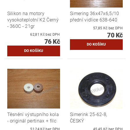
Silikon na motory
Simering 36x47x6,5/10
vysokoteplotní K2 Černý
přední vidlice 638-640
- 360C - 21gr
57,85 Kč bez DPH
70 Kč
62,81 Kč bez DPH
76 Kč
Těsnění výstupního kola
Simerink 25-62-8,
- originál pertinax + filc
ČESKÝ
51,24 Kč bez DPH
45,45 Kč bez DPH