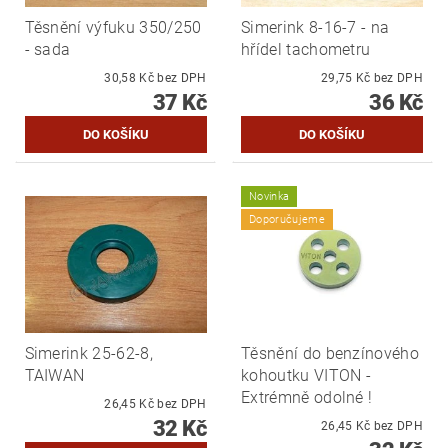
Těsnění výfuku 350/250
Simerink 8-16-7 - na
- sada
hřídel tachometru
30,58 Kč bez DPH
29,75 Kč bez DPH
37 Kč
36 Kč
Novinka
Doporučujeme
Simerink 25-62-8,
Těsnění do benzínového
TAIWAN
kohoutku VITON -
Extrémně odolné !
26,45 Kč bez DPH
32 Kč
26,45 Kč bez DPH