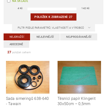
NA SKLADĚ
4
Kč
142
Kč
POLOŽEK K ZOBRAZENÍ:
27
FILTR PODLE PARAMETRŮ, VLASTNOSTÍ A VÝROBCŮ
NEJDRAŽŠÍ
NEJLEVNĚJŠÍ
NEJPRODÁVANĚJŠÍ
ABECEDNĚ
27
položek celkem
Sada simeringů 638-640
Těsnící papír Klingerit
- Tawain
30x50cm – 0,5mm