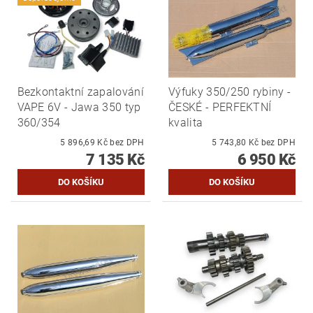
Bezkontaktní zapalování
Výfuky 350/250 rybiny -
VAPE 6V - Jawa 350 typ
ČESKÉ - PERFEKTNÍ
360/354
kvalita
5 896,69 Kč bez DPH
5 743,80 Kč bez DPH
7 135 Kč
6 950 Kč