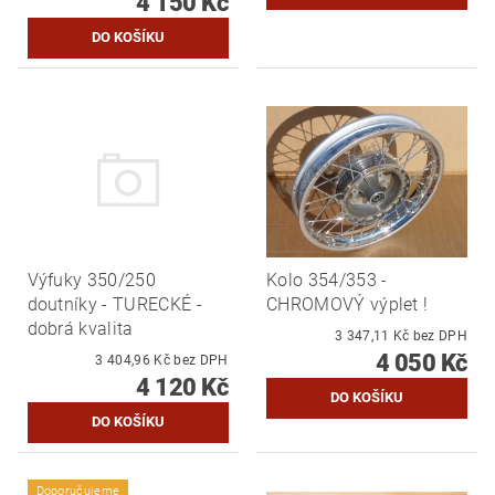
4 150 Kč
Výfuky 350/250
Kolo 354/353 -
doutníky - TURECKÉ -
CHROMOVÝ výplet !
dobrá kvalita
3 347,11 Kč bez DPH
4 050 Kč
3 404,96 Kč bez DPH
4 120 Kč
Doporučujeme