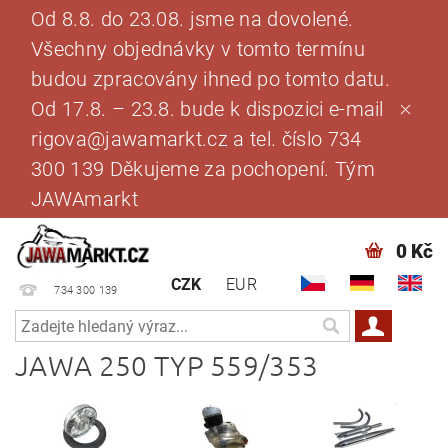
Od 8.8. do 23.08. jsme na dovolené.
Všechny objednávky v tomto termínu
budou zpracovány ihned po tomto datu.
Od 17.8. – 23.8. bude k dispozici e-mail
rigova@jawamarkt.cz a tel. číslo 734
300 139 Děkujeme za pochopení. Tým
JAWAmarkt
0 Kč
CZK
EUR
734 300 139
JAWA 250 TYP 559/353