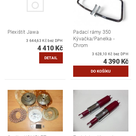
Plexištít Jawa
Padací rámy 350
Kývačka/Panelka -
3 644,63 Kč bez DPH
Chrom
4 410 Kč
3 628,10 Kč bez DPH
DETAIL
4 390 Kč