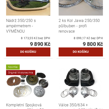
Nádrž 350/250 s
2 ks Kol Jawa 250/350
ampérmetrem -
půlbuben - profi
VÝMĚNOU
renovace
8 173,55 Kč bez DPH
8 099,17 Kč bez DPH
9 890 Kč
9 800 Kč
Novinka
Originál Mototechna
Kompletní Spojková
Válce 350/634 +