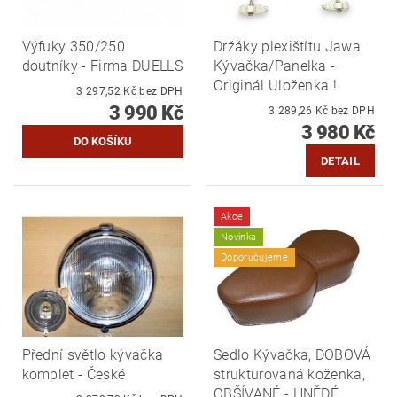
Výfuky 350/250
Držáky plexištítu Jawa
doutníky - Firma DUELLS
Kývačka/Panelka -
Originál Uloženka !
3 297,52 Kč bez DPH
3 990 Kč
3 289,26 Kč bez DPH
3 980 Kč
DETAIL
Akce
Novinka
Doporučujeme
Přední světlo kývačka
Sedlo Kývačka, DOBOVÁ
komplet - České
strukturovaná koženka,
OBŠÍVANÉ - HNĚDÉ