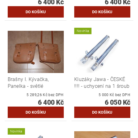
6 400 Kč
6 400 Kč
Novinka
Brašny I. Kývačka,
Kluzáky Jawa - ČESKÉ
Panelka - světlé
!!!! - uchycení na 1 šroub
5 289,26 Kč bez DPH
5 000 Kč bez DPH
6 400 Kč
6 050 Kč
Novinka