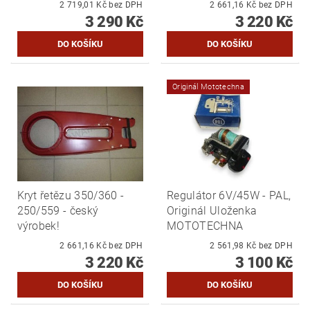
2 719,01 Kč bez DPH
2 661,16 Kč bez DPH
3 290 Kč
3 220 Kč
Originál Mototechna
Kryt řetězu 350/360 -
Regulátor 6V/45W - PAL,
250/559 - český
Originál Uloženka
výrobek!
MOTOTECHNA
2 661,16 Kč bez DPH
2 561,98 Kč bez DPH
3 220 Kč
3 100 Kč