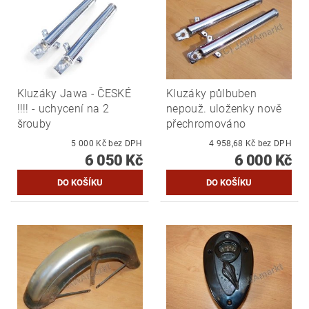
Kluzáky Jawa - ČESKÉ
Kluzáky půlbuben
!!!! - uchycení na 2
nepouž. uloženky nově
šrouby
přechromováno
5 000 Kč bez DPH
4 958,68 Kč bez DPH
6 050 Kč
6 000 Kč