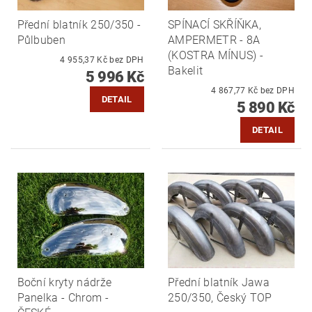
Přední blatník 250/350 -
SPÍNACÍ SKŘÍŇKA,
Půlbuben
AMPERMETR - 8A
(KOSTRA MÍNUS) -
4 955,37 Kč bez DPH
Bakelit
5 996 Kč
4 867,77 Kč bez DPH
DETAIL
5 890 Kč
DETAIL
Boční kryty nádrže
Přední blatník Jawa
Panelka - Chrom -
250/350, Český TOP