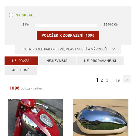
NA SKLADĚ
2
Kč
22900
Kč
POLOŽEK K ZOBRAZENÍ:
1096
FILTR PODLE PARAMETRŮ, VLASTNOSTÍ A VÝROBCŮ
NEJDRAŽŠÍ
NEJLEVNĚJŠÍ
NEJPRODÁVANĚJŠÍ
ABECEDNĚ
...
1
2
3
19
1096
položek celkem