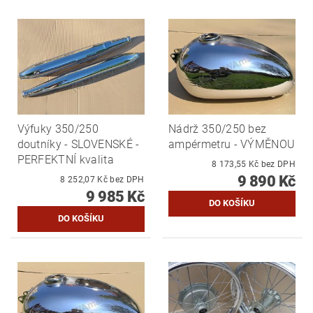
Výfuky 350/250
Nádrž 350/250 bez
doutníky - SLOVENSKÉ -
ampérmetru - VÝMĚNOU
PERFEKTNÍ kvalita
8 173,55 Kč bez DPH
9 890 Kč
8 252,07 Kč bez DPH
9 985 Kč