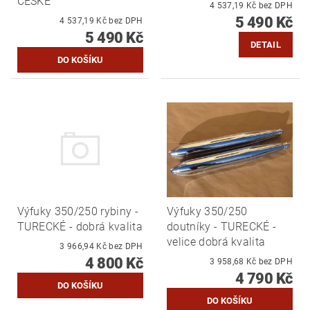
ČESKÉ
4 537,19 Kč bez DPH
5 490 Kč
4 537,19 Kč bez DPH
5 490 Kč
DETAIL
Výfuky 350/250 rybiny -
Výfuky 350/250
TURECKÉ - dobrá kvalita
doutníky - TURECKÉ -
velice dobrá kvalita
3 966,94 Kč bez DPH
4 800 Kč
3 958,68 Kč bez DPH
4 790 Kč