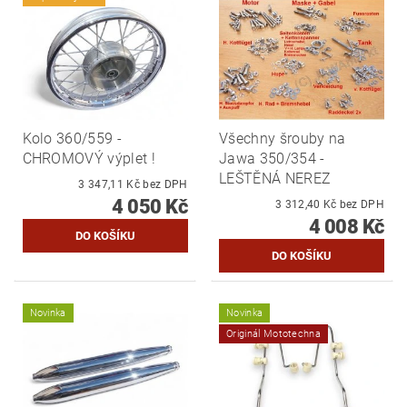
Kolo 360/559 -
Všechny šrouby na
CHROMOVÝ výplet !
Jawa 350/354 -
LEŠTĚNÁ NEREZ
3 347,11 Kč bez DPH
4 050 Kč
3 312,40 Kč bez DPH
4 008 Kč
Novinka
Novinka
Originál Mototechna