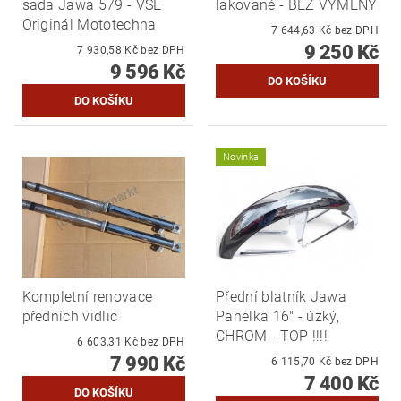
sada Jawa 579 - VŠE
lakované - BEZ VÝMĚNY
Originál Mototechna
7 644,63 Kč bez DPH
9 250 Kč
7 930,58 Kč bez DPH
9 596 Kč
Novinka
Kompletní renovace
Přední blatník Jawa
předních vidlic
Panelka 16" - úzký,
CHROM - TOP !!!!
6 603,31 Kč bez DPH
7 990 Kč
6 115,70 Kč bez DPH
7 400 Kč