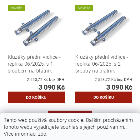
Novinka
Novinka
Kluzáky přední vidlice -
Kluzáky přední vidlice -
replika 06/2025, s 1
replika 06/2025, s 2
šroubem na blatník
šrouby na blatník
2 553,72 Kč bez DPH
2 553,72 Kč bez DPH
3 090 Kč
3 090 Kč
DALŠÍ PRODUKTY
Tento web používá soubory cookie. Dalším procházením
tohoto webu vyjadřujete souhlas s jejich používáním..
...
1
2
3
19
Více informací
zde
.