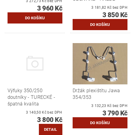
3 272,73 Kč bez DPH
3 960 Kč
3 181,82 Kč bez DPH
3 850 Kč
Výfuky 350/250
Držák plexištítu Jawa
doutníky - TURECKÉ -
354/353
špatná kvalita
3 132,23 Kč bez DPH
3 790 Kč
3 140,50 Kč bez DPH
3 800 Kč
DETAIL