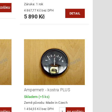
Záruka: 1 rok
4 867,77 Kč bez DPH
DETAIL
5 890 Kč
Ampermetr - kostra PLUS
Skladem
(>5 ks)
Země původu:
Made in Czech
1 454,55 Kč bez DPH