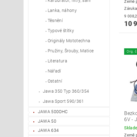
Karburátor, filtry, sání
Země 
Záruka
Lanka, náhony
Těsnění
10 
Typové štítky
Originály Mototechna
Pružiny, Šrouby, Matice
Orig. 
Literatura
Nářadí
Ostatní
Jawa 350 Typ 360/354
Jawa Sport 590/361
JAWA 500OHC
Bezko
6V - 
JAWA 50
Skla
JAWA 634
Země 