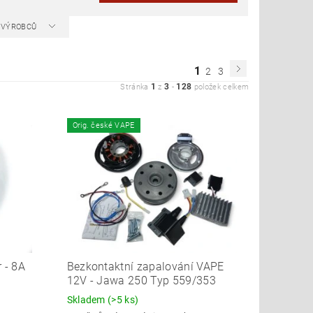
A VÝROBCŮ
1
2
3
1
3
128
Stránka
z
-
položek celkem
Orig. české VAPE
 - 8A
Bezkontaktní zapalování VAPE
12V - Jawa 250 Typ 559/353
Skladem
(>5 ks)