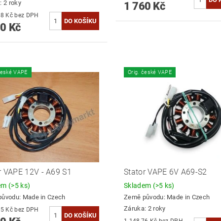
: 2 roky
1 760 Kč
2 561,98 Kč bez DPH
0 Kč
české VAPE
Orig. české VAPE
r VAPE 12V - A69 S1
Stator VAPE 6V A69-S2
dem
(>5 ks)
Skladem
(>5 ks)
původu:
Made in Czech
Země původu:
Made in Czech
Záruka: 2 roky
1 198,35 Kč bez DPH
1 148,76 Kč bez DPH