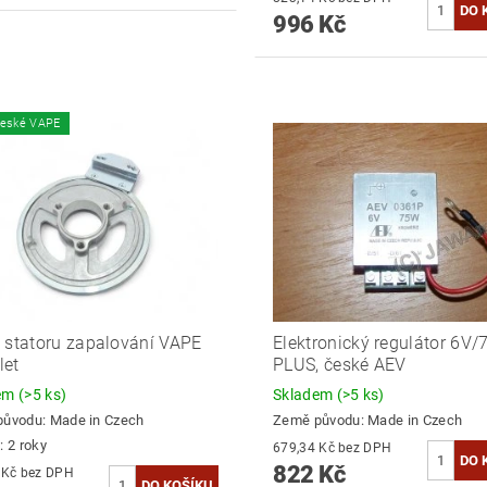
996 Kč
české VAPE
 statoru zapalování VAPE
Elektronický regulátor 6V/
let
PLUS, české AEV
dem
(>5 ks)
Skladem
(>5 ks)
původu:
Made in Czech
Země původu:
Made in Czech
: 2 roky
679,34 Kč bez DPH
822 Kč
732,23 Kč bez DPH