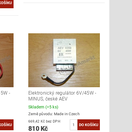
75W -
Elektronický regulátor 6V/45W -
MINUS, české AEV
Skladem
(>5 ks)
Země původu:
Made in Czech
669,42 Kč bez DPH
810 Kč