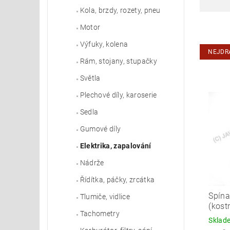
Kola, brzdy, rozety, pneu
Motor
Výfuky, kolena
NEJDR
Rám, stojany, stupačky
Světla
Plechové díly, karoserie
Sedla
Gumové díly
Elektrika, zapalování
Nádrže
Řídítka, páčky, zrcátka
Spína
Tlumiče, vidlice
(kost
Tachometry
Skla