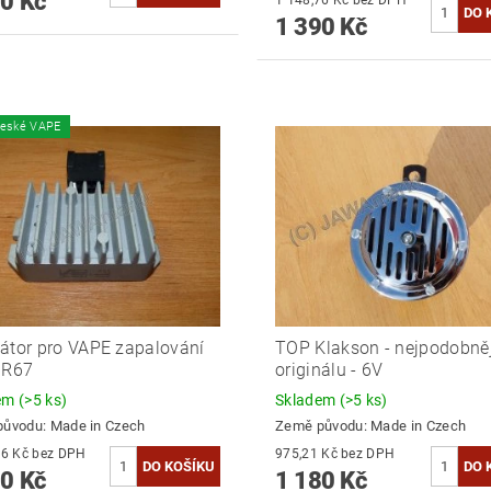
0 Kč
1 390 Kč
české VAPE
átor pro VAPE zapalování
TOP Klakson - nejpodobněj
 R67
originálu - 6V
dem
(>5 ks)
Skladem
(>5 ks)
původu:
Made in Czech
Země původu:
Made in Czech
1 008,26 Kč bez DPH
975,21 Kč bez DPH
0 Kč
1 180 Kč