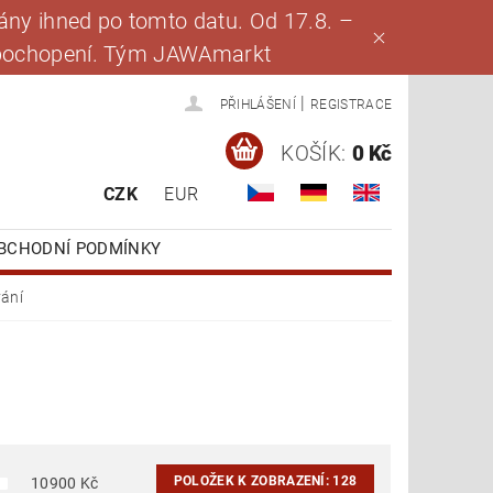
ny ihned po tomto datu. Od 17.8. –
za pochopení. Tým JAWAmarkt
|
PŘIHLÁŠENÍ
REGISTRACE
KOŠÍK:
0 Kč
CZK
EUR
BCHODNÍ PODMÍNKY
vání
POLOŽEK K ZOBRAZENÍ:
128
10900
Kč