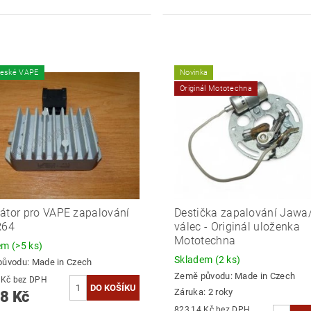
české VAPE
Novinka
Originál Mototechna
átor pro VAPE zapalování
Destička zapalování Jawa
R64
válec - Originál uloženka
Mototechna
dem
(>5 ks)
Skladem
(2 ks)
původu:
Made in Czech
Země původu:
Made in Czech
899,17 Kč bez DPH
Záruka: 2 roky
8 Kč
823,14 Kč bez DPH