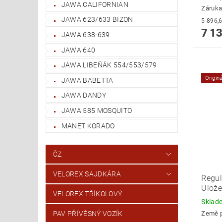
JAWA CALIFORNIAN
Záruka
JAWA 623/633 BIZON
7 13
JAWA 638-639
JAWA 640
JAWA LIBEŇÁK 554/553/579
Origin
JAWA BABETTA
JAWA DANDY
JAWA 585 MOSQUITO
MANET KORADO
ČZ
VELOREX SAJDKÁRA
Regul
Ulož
VELOREX TŘÍKOLOVÝ
Skla
Země 
PAV PŘÍVĚSNÝ VOZÍK