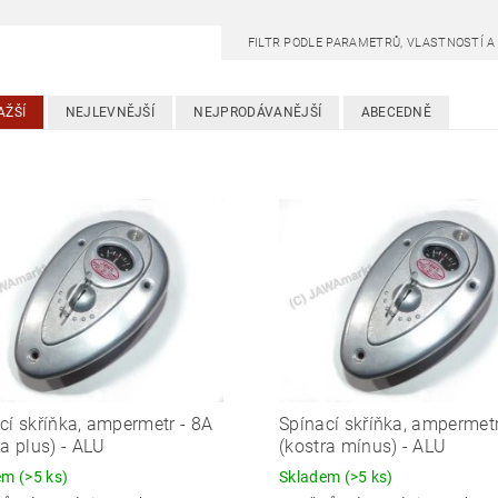
FILTR PODLE PARAMETRŮ, VLASTNOSTÍ 
AŽŠÍ
NEJLEVNĚJŠÍ
NEJPRODÁVANĚJŠÍ
ABECEDNĚ
cí skříňka, ampermetr - 8A
Spínací skříňka, ampermetr
ra plus) - ALU
(kostra mínus) - ALU
dem
(>5 ks)
Skladem
(>5 ks)