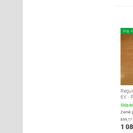
Orig. 
Regul
6V - 
Skla
Země 
1 08