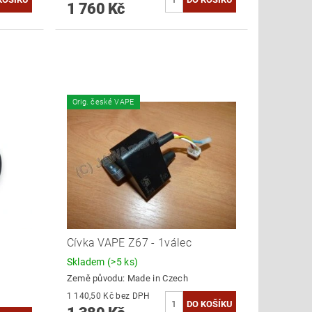
1 760 Kč
Orig. české VAPE
Cívka VAPE Z67 - 1válec
Skladem
(>5 ks)
Země původu:
Made in Czech
1 140,50 Kč bez DPH