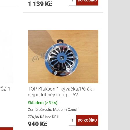
1 139 Kč
/ČZ 1
TOP Klakson 1 kývačka/Pérák -
nejpodobnější orig. - 6V
Skladem
(>5 ks)
Země původu:
Made in Czech
776,86 Kč bez DPH
940 Kč