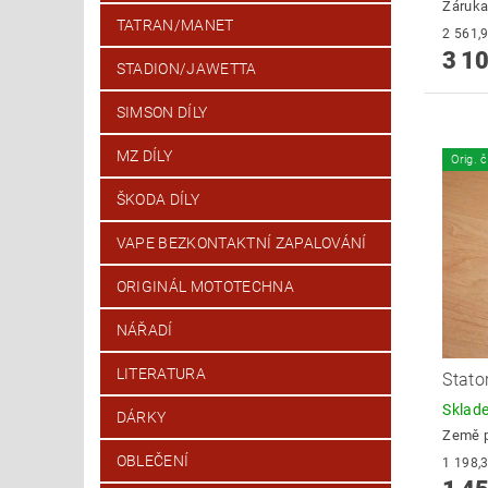
Záruka
TATRAN/MANET
3 10
STADION/JAWETTA
SIMSON DÍLY
MZ DÍLY
Orig. 
ŠKODA DÍLY
VAPE BEZKONTAKTNÍ ZAPALOVÁNÍ
ORIGINÁL MOTOTECHNA
NÁŘADÍ
LITERATURA
Stato
Skla
DÁRKY
Země 
OBLEČENÍ