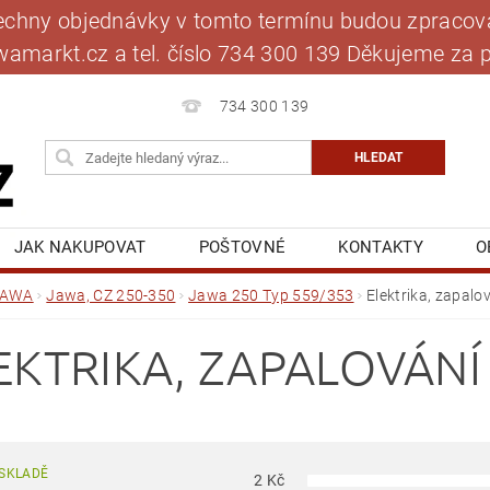
šechny objednávky v tomto termínu budou zpracová
jawamarkt.cz a tel. číslo 734 300 139 Děkujeme 
734 300 139
JAK NAKUPOVAT
POŠTOVNÉ
KONTAKTY
O
BLOG
MOJE OBJEDNÁVKA
JAWA
Jawa, CZ 250-350
Jawa 250 Typ 559/353
Elektrika, zapalo
EKTRIKA, ZAPALOVÁNÍ
SKLADĚ
2
Kč