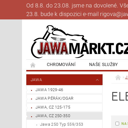
Od 8.8. do 23.08. jsme na dovolené. V
23.8. bude k dispozici e-mail rigova@
CHROMOVÁNÍ
NAŠE SLUŽBY
BANKOVNÍ SPOJENÍ
NAPIŠTE NÁM
JAWA
JAWA 1929-46
EL
JAWA PÉRÁK/OGAR
JAWA, CZ 125-175
JAWA, CZ 250-350
NA 
Jawa 250 Typ 559/353