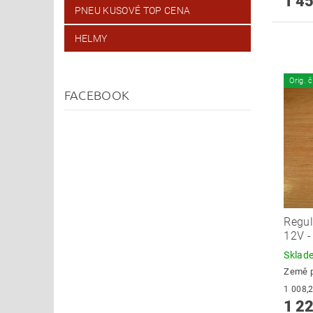
1 45
PNEU KUSOVÉ TOP CENA
HELMY
Orig. 
FACEBOOK
Regul
12V -
Skla
Země 
1 22