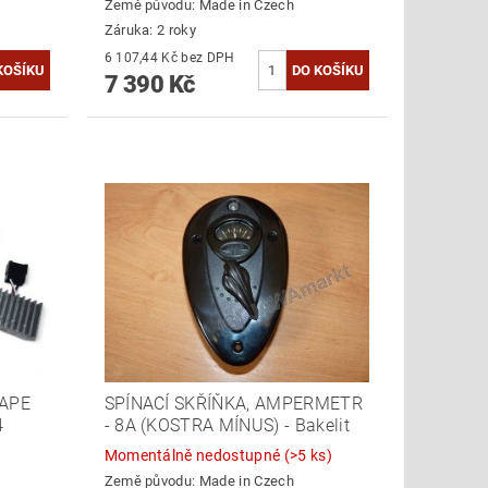
Země původu:
Made in Czech
Záruka: 2 roky
6 107,44 Kč bez DPH
7 390 Kč
VAPE
SPÍNACÍ SKŘÍŇKA, AMPERMETR
4
- 8A (KOSTRA MÍNUS) - Bakelit
Momentálně nedostupné
(>5 ks)
Země původu:
Made in Czech