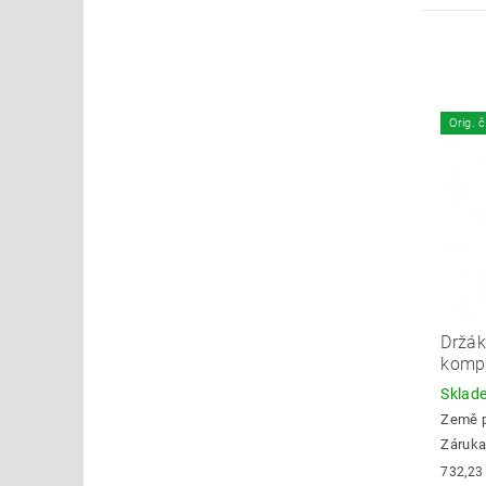
Orig. 
Držák
komp
Skla
Země 
Záruka