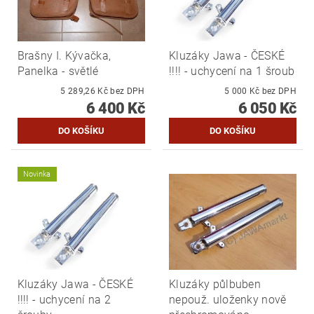
Brašny I. Kývačka,
Kluzáky Jawa - ČESKÉ
Panelka - světlé
!!!! - uchycení na 1 šroub
5 289,26 Kč bez DPH
5 000 Kč bez DPH
6 400 Kč
6 050 Kč
Novinka
Kluzáky Jawa - ČESKÉ
Kluzáky půlbuben
!!!! - uchycení na 2
nepouž. uloženky nově