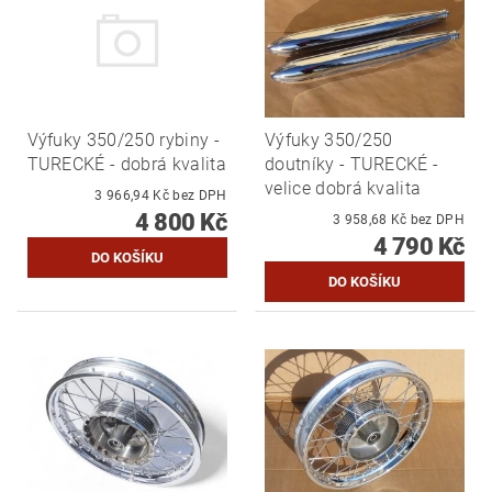
Výfuky 350/250 rybiny -
Výfuky 350/250
TURECKÉ - dobrá kvalita
doutníky - TURECKÉ -
velice dobrá kvalita
3 966,94 Kč bez DPH
4 800 Kč
3 958,68 Kč bez DPH
4 790 Kč