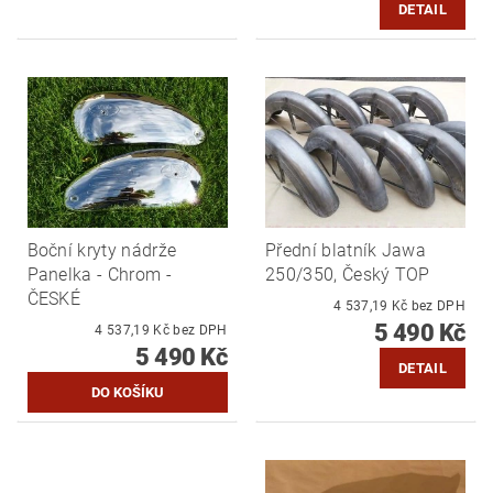
DETAIL
Boční kryty nádrže
Přední blatník Jawa
Panelka - Chrom -
250/350, Český TOP
ČESKÉ
4 537,19 Kč bez DPH
5 490 Kč
4 537,19 Kč bez DPH
5 490 Kč
DETAIL