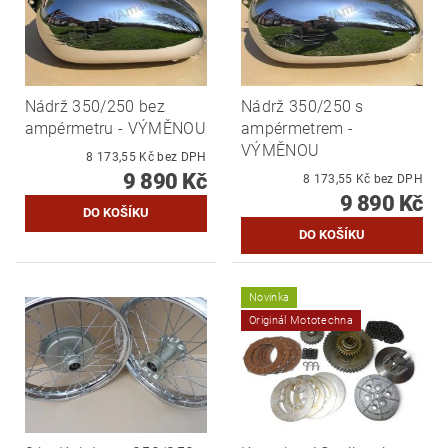
Nádrž 350/250 bez
Nádrž 350/250 s
ampérmetru - VÝMĚNOU
ampérmetrem -
VÝMĚNOU
8 173,55 Kč bez DPH
9 890 Kč
8 173,55 Kč bez DPH
9 890 Kč
Novinka
Originál Mototechna