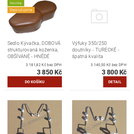
Novinka
Doporučujeme
Sedlo Kývačka, DOBOVÁ
Výfuky 350/250
strukturovaná koženka,
doutníky - TURECKÉ -
OBŠÍVANÉ - HNĚDÉ
špatná kvalita
3 181,82 Kč bez DPH
3 140,50 Kč bez DPH
3 850 Kč
3 800 Kč
DETAIL