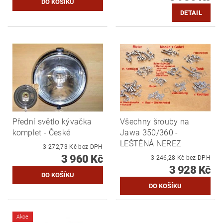
DETAIL
Přední světlo kývačka
Všechny šrouby na
komplet - České
Jawa 350/360 -
LEŠTĚNÁ NEREZ
3 272,73 Kč bez DPH
3 960 Kč
3 246,28 Kč bez DPH
3 928 Kč
Akce