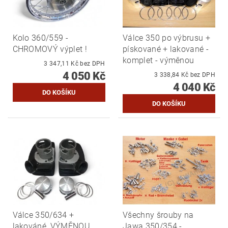
Kolo 360/559 -
Válce 350 po výbrusu +
CHROMOVÝ výplet !
pískované + lakované -
komplet - výměnou
3 347,11 Kč bez DPH
4 050 Kč
3 338,84 Kč bez DPH
4 040 Kč
Válce 350/634 +
Všechny šrouby na
lakováné, VÝMĚNOU
Jawa 350/354 -