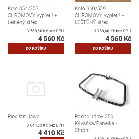
Kolo 354/353 -
Kolo 360/559 -
CHROMOVÝ výplet ! +
CHROMOVÝ výplet ! +
Leštěný střed
LEŠTĚNÝ střed
3 768,60 Kč bez DPH
3 768,60 Kč bez DPH
4 560 Kč
4 560 Kč
Plexištít Jawa
Padací rámy 350
Kývačka/Panelka -
3 644,63 Kč bez DPH
Chrom
4 410 Kč
3 628,10 Kč bez DPH