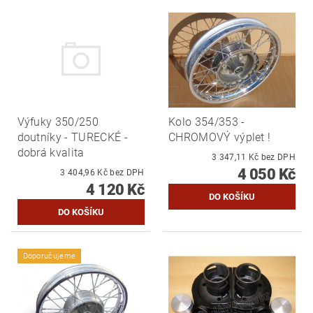
Výfuky 350/250
Kolo 354/353 -
doutníky - TURECKÉ -
CHROMOVÝ výplet !
dobrá kvalita
3 347,11 Kč bez DPH
4 050 Kč
3 404,96 Kč bez DPH
4 120 Kč
Doporučujeme