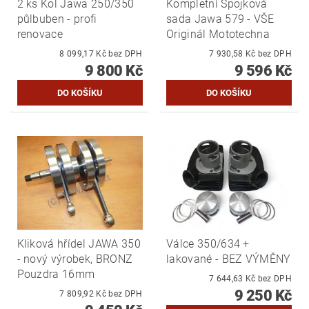
2 ks Kol Jawa 250/350
Kompletní Spojková
půlbuben - profi
sada Jawa 579 - VŠE
renovace
Originál Mototechna
8 099,17 Kč bez DPH
7 930,58 Kč bez DPH
9 800 Kč
9 596 Kč
Kliková hřídel JAWA 350
Válce 350/634 +
- nový výrobek, BRONZ
lakované - BEZ VÝMĚNY
Pouzdra 16mm
7 644,63 Kč bez DPH
9 250 Kč
7 809,92 Kč bez DPH