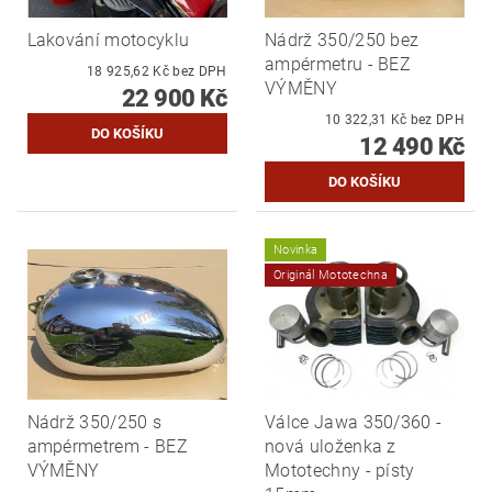
Lakování motocyklu
Nádrž 350/250 bez
ampérmetru - BEZ
18 925,62 Kč bez DPH
VÝMĚNY
22 900 Kč
10 322,31 Kč bez DPH
12 490 Kč
Novinka
Originál Mototechna
Nádrž 350/250 s
Válce Jawa 350/360 -
ampérmetrem - BEZ
nová uloženka z
VÝMĚNY
Mototechny - písty