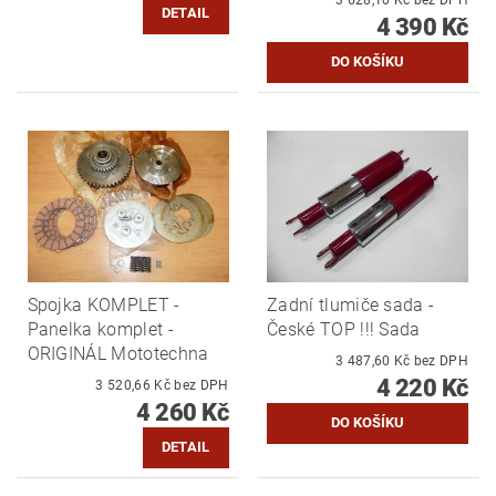
DETAIL
4 390 Kč
Spojka KOMPLET -
Zadní tlumiče sada -
Panelka komplet -
České TOP !!! Sada
ORIGINÁL Mototechna
3 487,60 Kč bez DPH
4 220 Kč
3 520,66 Kč bez DPH
4 260 Kč
DETAIL