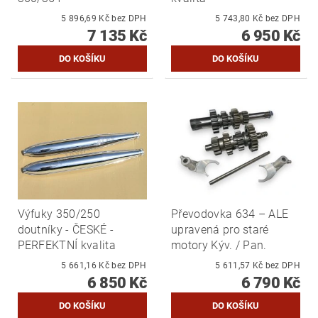
5 896,69 Kč bez DPH
5 743,80 Kč bez DPH
7 135 Kč
6 950 Kč
Výfuky 350/250
Převodovka 634 – ALE
doutníky - ČESKÉ -
upravená pro staré
PERFEKTNÍ kvalita
motory Kýv. / Pan.
5 661,16 Kč bez DPH
5 611,57 Kč bez DPH
6 850 Kč
6 790 Kč