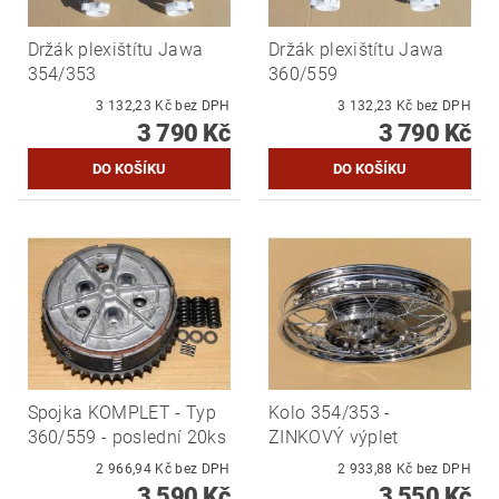
Držák plexištítu Jawa
Držák plexištítu Jawa
354/353
360/559
3 132,23 Kč bez DPH
3 132,23 Kč bez DPH
3 790 Kč
3 790 Kč
Spojka KOMPLET - Typ
Kolo 354/353 -
360/559 - poslední 20ks
ZINKOVÝ výplet
2 966,94 Kč bez DPH
2 933,88 Kč bez DPH
3 590 Kč
3 550 Kč