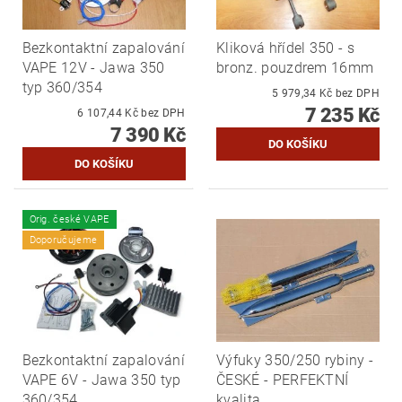
Bezkontaktní zapalování
Kliková hřídel 350 - s
VAPE 12V - Jawa 350
bronz. pouzdrem 16mm
typ 360/354
5 979,34 Kč bez DPH
7 235 Kč
6 107,44 Kč bez DPH
7 390 Kč
Orig. české VAPE
Doporučujeme
Bezkontaktní zapalování
Výfuky 350/250 rybiny -
VAPE 6V - Jawa 350 typ
ČESKÉ - PERFEKTNÍ
360/354
kvalita