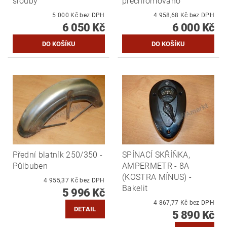
šrouby
přechromováno
5 000 Kč bez DPH
4 958,68 Kč bez DPH
6 050 Kč
6 000 Kč
Přední blatník 250/350 -
SPÍNACÍ SKŘÍŇKA,
Půlbuben
AMPERMETR - 8A
(KOSTRA MÍNUS) -
4 955,37 Kč bez DPH
Bakelit
5 996 Kč
4 867,77 Kč bez DPH
DETAIL
5 890 Kč