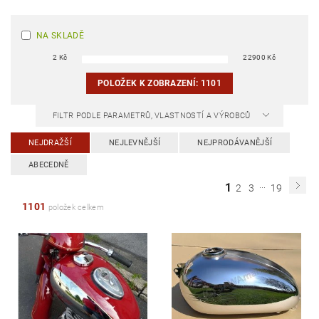
NA SKLADĚ
2
Kč
22900
Kč
POLOŽEK K ZOBRAZENÍ:
1101
FILTR PODLE PARAMETRŮ, VLASTNOSTÍ A VÝROBCŮ
NEJDRAŽŠÍ
NEJLEVNĚJŠÍ
NEJPRODÁVANĚJŠÍ
ABECEDNĚ
...
1
2
3
19
1101
položek celkem