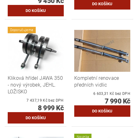
9 450 Kč
Doporučujeme
Kliková hřídel JAWA 350
Kompletní renovace
- nový výrobek, JEHL.
předních vidlic
LOŽISKO
6 603,31 Kč bez DPH
7 990 Kč
7 437,19 Kč bez DPH
8 999 Kč
Novinka