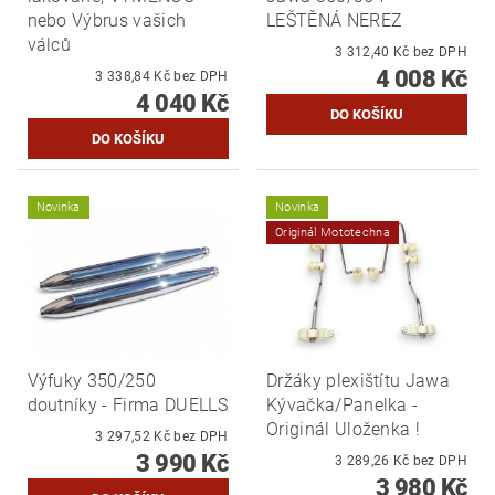
nebo Výbrus vašich
LEŠTĚNÁ NEREZ
válců
3 312,40 Kč bez DPH
4 008 Kč
3 338,84 Kč bez DPH
4 040 Kč
Novinka
Novinka
Originál Mototechna
Výfuky 350/250
Držáky plexištítu Jawa
doutníky - Firma DUELLS
Kývačka/Panelka -
Originál Uloženka !
3 297,52 Kč bez DPH
3 990 Kč
3 289,26 Kč bez DPH
3 980 Kč