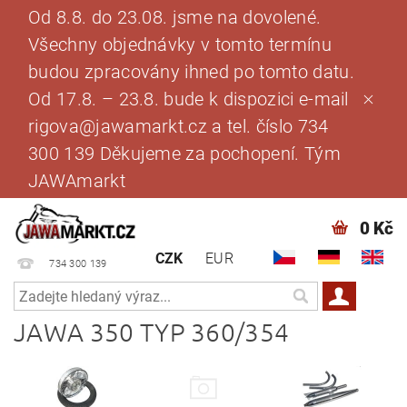
Od 8.8. do 23.08. jsme na dovolené.
Všechny objednávky v tomto termínu
budou zpracovány ihned po tomto datu.
Od 17.8. – 23.8. bude k dispozici e-mail
rigova@jawamarkt.cz a tel. číslo 734
300 139 Děkujeme za pochopení. Tým
JAWAmarkt
0 Kč
CZK
EUR
734 300 139
JAWA 350 TYP 360/354