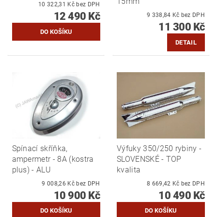
15mm
10 322,31 Kč bez DPH
12 490 Kč
9 338,84 Kč bez DPH
11 300 Kč
DETAIL
Spínací skříňka,
Výfuky 350/250 rybiny -
ampermetr - 8A (kostra
SLOVENSKÉ - TOP
plus) - ALU
kvalita
9 008,26 Kč bez DPH
8 669,42 Kč bez DPH
10 900 Kč
10 490 Kč