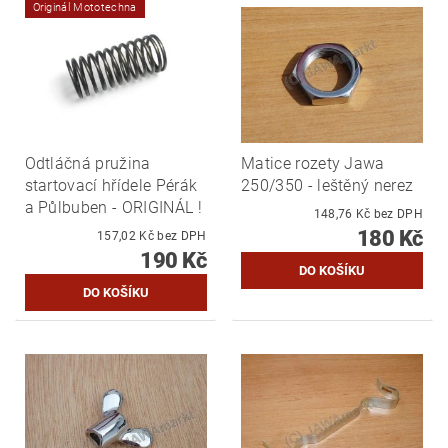
Originál Mototechna
Odtláčná pružina
Matice rozety Jawa
startovací hřídele Pérák
250/350 - leštěný nerez
a Půlbuben - ORIGINÁL !
148,76 Kč bez DPH
180 Kč
157,02 Kč bez DPH
190 Kč