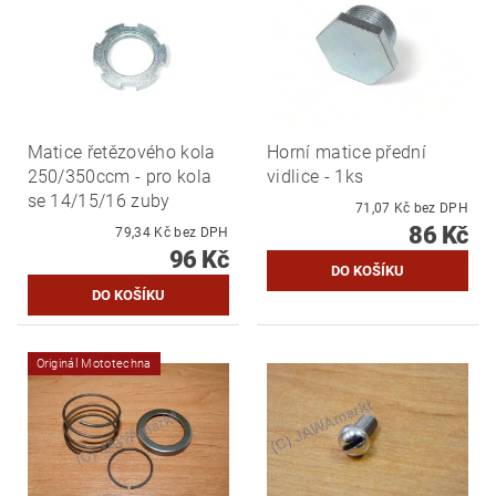
Matice řetězového kola
Horní matice přední
250/350ccm - pro kola
vidlice - 1ks
se 14/15/16 zuby
71,07 Kč bez DPH
86 Kč
79,34 Kč bez DPH
96 Kč
Originál Mototechna