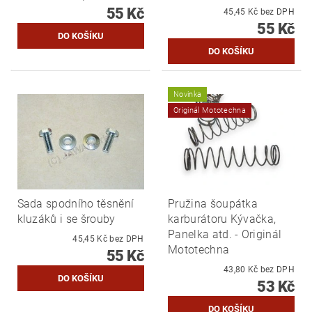
55 Kč
45,45 Kč bez DPH
55 Kč
Novinka
Originál Mototechna
Sada spodního těsnění
Pružina šoupátka
kluzáků i se šrouby
karburátoru Kývačka,
Panelka atd. - Originál
45,45 Kč bez DPH
Mototechna
55 Kč
43,80 Kč bez DPH
53 Kč