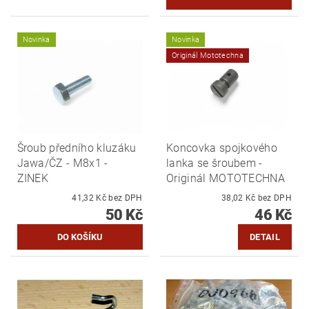
Novinka
Novinka
Originál Mototechna
Šroub předního kluzáku
Koncovka spojkového
Jawa/ČZ - M8x1 -
lanka se šroubem -
ZINEK
Originál MOTOTECHNA
41,32 Kč bez DPH
38,02 Kč bez DPH
50 Kč
46 Kč
DETAIL