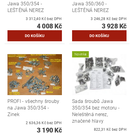
Jawa 350/354 -
Jawa 350/360 -
LEŠTĚNÁ NEREZ
LEŠTĚNÁ NEREZ
3 312,40 Kč bez DPH
3 246,28 Kč bez DPH
4 008 Kč
3 928 Kč
Novinka
PROFI - všechny šrouby
Sada šroubů Jawa
na Jawa 350/354 -
350/354 bez motoru -
Zinek
Neleštěná nerez,
značené hlavy
2 636,36 Kč bez DPH
3 190 Kč
822,31 Kč bez DPH