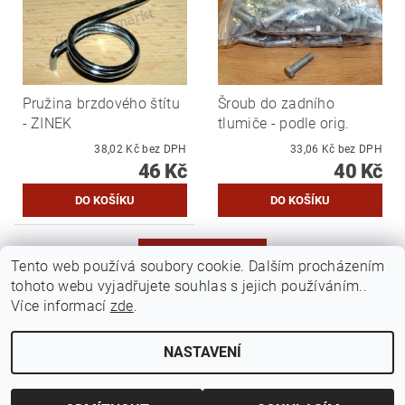
Pružina brzdového štítu
Šroub do zadního
- ZINEK
tlumiče - podle orig.
38,02 Kč bez DPH
33,06 Kč bez DPH
46 Kč
40 Kč
DALŠÍ PRODUKTY
Tento web používá soubory cookie. Dalším procházením
tohoto webu vyjadřujete souhlas s jejich používáním..
1
2
Více informací
zde
.
NASTAVENÍ
Upravit nastavení cookies
2026 ©
Jawamarkt
, všechna práva vyhrazena