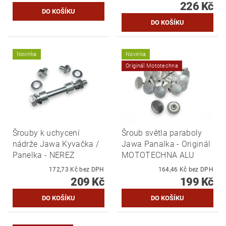
226 Kč
Novinka
Novinka
Originál Mototechna
Šrouby k uchycení
Šroub světla paraboly
nádrže Jawa Kyvačka /
Jawa Panalka - Originál
Panelka - NEREZ
MOTOTECHNA ALU
172,73 Kč bez DPH
164,46 Kč bez DPH
209 Kč
199 Kč