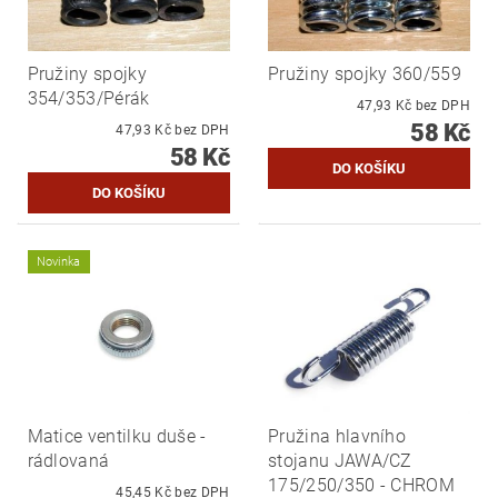
Pružiny spojky
Pružiny spojky 360/559
354/353/Pérák
47,93 Kč bez DPH
58 Kč
47,93 Kč bez DPH
58 Kč
Novinka
Matice ventilku duše -
Pružina hlavního
rádlovaná
stojanu JAWA/CZ
175/250/350 - CHROM
45,45 Kč bez DPH