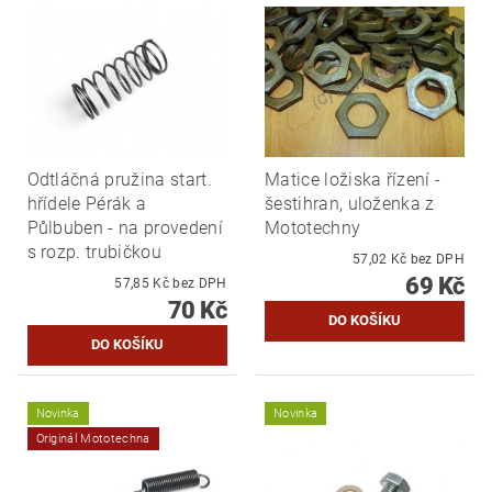
Odtláčná pružina start.
Matice ložiska řízení -
hřídele Pérák a
šestihran, uloženka z
Půlbuben - na provedení
Mototechny
s rozp. trubičkou
57,02 Kč bez DPH
69 Kč
57,85 Kč bez DPH
70 Kč
Novinka
Novinka
Originál Mototechna