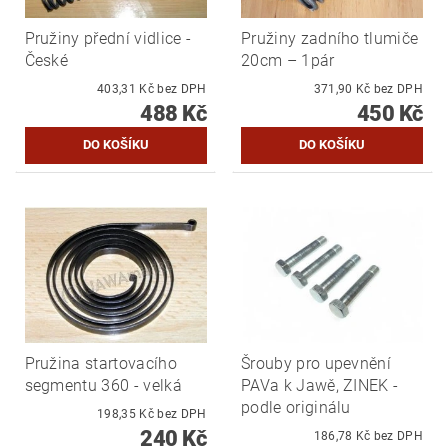
Pružiny přední vidlice -
Pružiny zadního tlumiče
České
20cm – 1pár
403,31 Kč bez DPH
371,90 Kč bez DPH
488 Kč
450 Kč
Pružina startovacího
Šrouby pro upevnění
segmentu 360 - velká
PAVa k Jawě, ZINEK -
podle originálu
198,35 Kč bez DPH
240 Kč
186,78 Kč bez DPH