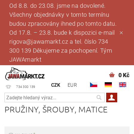
Od 8.8. do 23.08. jsme na dovolené.
Všechny objednávky v tomto termínu
budou zpracovány ihned po tomto datu.
Od 17.8. – 23.8. bude k dispozici e-mail
rigova@jawamarkt.cz a tel. číslo 734
300 139 Děkujeme za pochopení. Tým
JAWAmarkt
0 Kč
CZK
EUR
734 300 139
PRUŽINY, ŠROUBY, MATICE