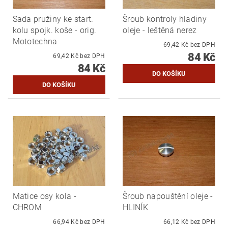
Sada pružiny ke start.
Šroub kontroly hladiny
kolu spojk. koše - orig.
oleje - leštěná nerez
Mototechna
69,42 Kč bez DPH
84 Kč
69,42 Kč bez DPH
84 Kč
Matice osy kola -
Šroub napouštění oleje -
CHROM
HLINÍK
66,94 Kč bez DPH
66,12 Kč bez DPH