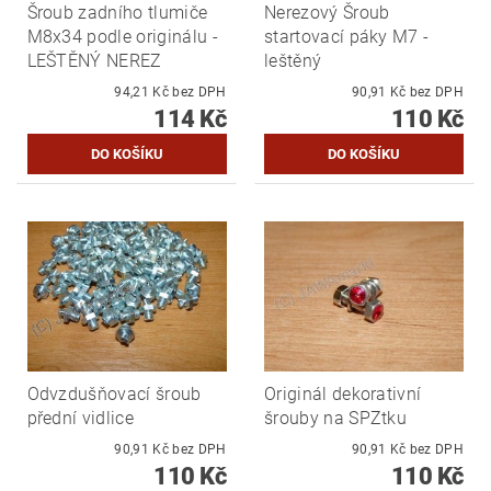
Šroub zadního tlumiče
Nerezový Šroub
M8x34 podle originálu -
startovací páky M7 -
LEŠTĚNÝ NEREZ
leštěný
94,21 Kč bez DPH
90,91 Kč bez DPH
114 Kč
110 Kč
Odvzdušňovací šroub
Originál dekorativní
přední vidlice
šrouby na SPZtku
90,91 Kč bez DPH
90,91 Kč bez DPH
110 Kč
110 Kč