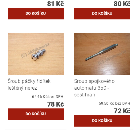
81 Kč
80 Kč
Šroub páčky řidítek –
Sroub spojkového
leštěný nerez
automatu 350 -
šestihran
64,46 Kč bez DPH
78 Kč
59,50 Kč bez DPH
72 Kč