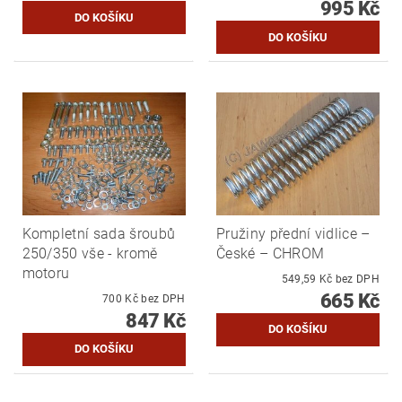
995 Kč
Kompletní sada šroubů
Pružiny přední vidlice –
250/350 vše - kromě
České – CHROM
motoru
549,59 Kč bez DPH
665 Kč
700 Kč bez DPH
847 Kč