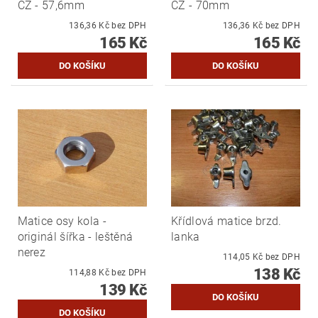
ČZ - 57,6mm
ČZ - 70mm
136,36 Kč bez DPH
136,36 Kč bez DPH
165 Kč
165 Kč
Matice osy kola -
Křídlová matice brzd.
originál šířka - leštěná
lanka
nerez
114,05 Kč bez DPH
138 Kč
114,88 Kč bez DPH
139 Kč