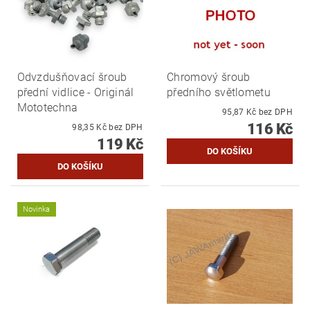
Odvzdušňovací šroub
Chromový šroub
přední vidlice - Originál
předního světlometu
Mototechna
95,87 Kč bez DPH
116 Kč
98,35 Kč bez DPH
119 Kč
Novinka