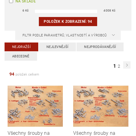
NA SKLADĚ
6
Kč
4008
Kč
POLOŽEK K ZOBRAZENÍ:
94
FILTR PODLE PARAMETRŮ, VLASTNOSTÍ A VÝROBCŮ
NEJDRAŽŠÍ
NEJLEVNĚJŠÍ
NEJPRODÁVANĚJŠÍ
ABECEDNĚ
1
2
94
položek celkem
Všechny šrouby na
Všechny šrouby na