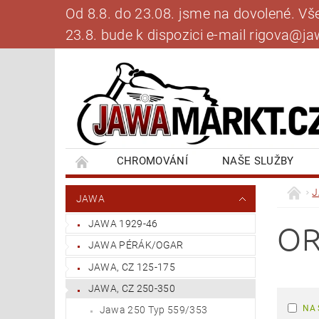
Od 8.8. do 23.08. jsme na dovolené. V
23.8. bude k dispozici e-mail rigova@
CHROMOVÁNÍ
NAŠE SLUŽBY
BANKOVNÍ SPOJENÍ
NAPIŠTE NÁM
JAWA
JAWA 1929-46
OR
JAWA PÉRÁK/OGAR
JAWA, CZ 125-175
JAWA, CZ 250-350
NA 
Jawa 250 Typ 559/353