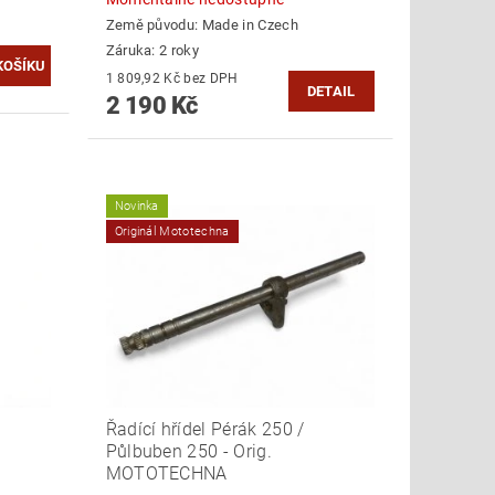
Země původu:
Made in Czech
Záruka: 2 roky
1 809,92 Kč bez DPH
DETAIL
2 190 Kč
Novinka
Originál Mototechna
Řadící hřídel Pérák 250 /
Půlbuben 250 - Orig.
MOTOTECHNA