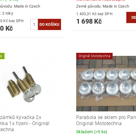
původu:
Made in Czech
Země původu:
Made in Czech
: 2 roky
1 403,31 Kč bez DPH
DE
1 698 Kč
1 512,40 Kč bez DPH
0 Kč
ka
Originál Mototechna
 zámků kývačka 2x
Parabola se sklem pro Pan
nka 1x řízení - Originál
Originál Mototechna
techna
Skladem
(>5 ks)