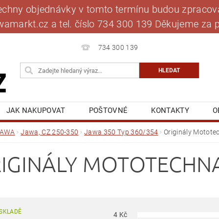
šechny objednávky v tomto termínu budou zpracová
jawamarkt.cz a tel. číslo 734 300 139 Děkujeme 
734 300 139
JAK NAKUPOVAT
POŠTOVNÉ
KONTAKTY
O
BLOG
MOJE OBJEDNÁVKA
JAWA
Jawa, CZ 250-350
Jawa 350 Typ 360/354
Originály Motote
IGINÁLY MOTOTECHN
SKLADĚ
4
Kč