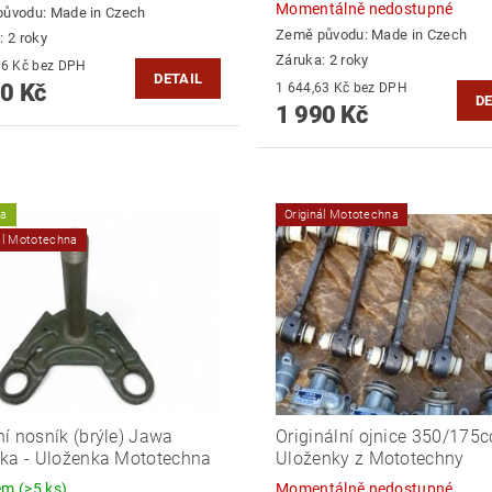
Momentálně nedostupné
původu:
Made in Czech
Země původu:
Made in Czech
: 2 roky
Záruka: 2 roky
1 776,86 Kč bez DPH
DETAIL
0 Kč
1 644,63 Kč bez DPH
DE
1 990 Kč
ka
Originál Mototechna
ál Mototechna
í nosník (brýle) Jawa
Originální ojnice 350/175c
ka - Uloženka Mototechna
Uloženky z Mototechny
dem
(>5 ks)
Momentálně nedostupné