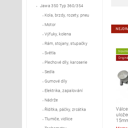
Jawa 350 Typ 360/354
Kola, brzdy, rozety, pneu
Motor
NEJDR
Výfuky, kolena
Rám, stojany, stupačky
Novin
Světla
Origin
Plechové díly, karoserie
Sedla
Gumové díly
Elektrika, zapalování
Nádrže
Válce
Řídítka, páčky, zrcátka
ulože
Tlumiče, vidlice
15m