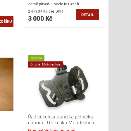
Země původu:
Made in Czech
2 479,34 Kč bez DPH
DETAIL
3 000 Kč
Novinka
Originál Mototechna
Řadící kulisa panelka jednička
nahoru - Uloženka Mototechna
Momentálně nedostupné