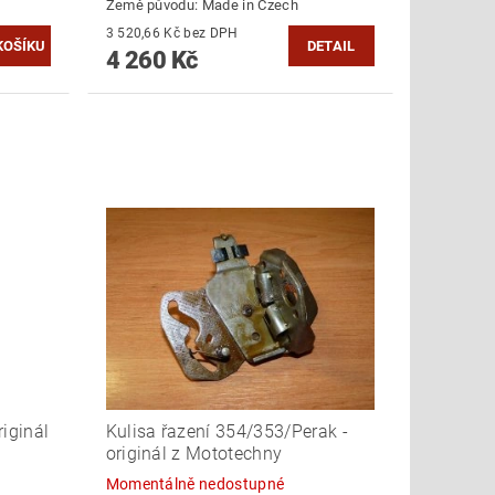
Země původu:
Made in Czech
3 520,66 Kč bez DPH
DETAIL
4 260 Kč
iginál
Kulisa řazení 354/353/Perak -
originál z Mototechny
Momentálně nedostupné