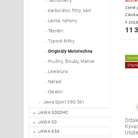
Momen
Tachometry
Země 
Karburátor, filtry, sání
Záruka
Lanka, náhony
11 
Těsnění
Typové štítky
Originály Mototechna
Novin
Pružiny, Šrouby, Matice
Origin
Literatura
Nářadí
Ostatní
Jawa Sport 590/361
JAWA 500OHC
Držák
JAWA 50
Kývač
JAWA 634
Ulože