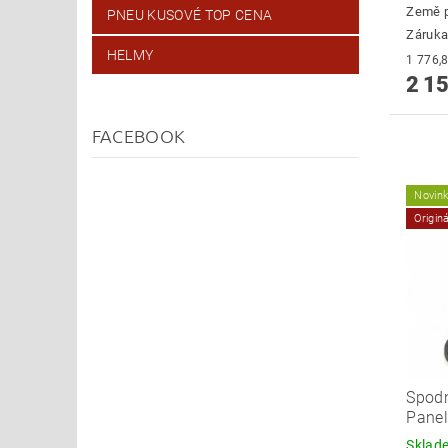
Země 
PNEU KUSOVÉ TOP CENA
Záruka
HELMY
2 15
FACEBOOK
Novin
Origin
Spodn
Panel
Skla