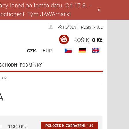
ny ihned po tomto datu. Od 17.8. –
za pochopení. Tým JAWAmarkt
|
PŘIHLÁŠENÍ
REGISTRACE
KOŠÍK:
0 Kč
CZK
EUR
BCHODNÍ PODMÍNKY
chna
A
POLOŽEK K ZOBRAZENÍ:
130
11300
Kč