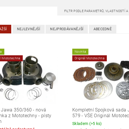
FILTR PODLE PARAMETRŮ, VLASTNOSTÍ 
AŽŠÍ
NEJLEVNĚJŠÍ
NEJPRODÁVANĚJŠÍ
ABECEDNĚ
ka
Novinka
ál Mototechna
Originál Mototechna
 Jawa 350/360 - nová
Kompletní Spojková sada
nka z Mototechny - písty
579 - VŠE Originál Motote
m
Skladem
(>5 ks)