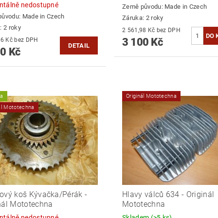
tálně nedostupné
Země původu:
Made in Czech
původu:
Made in Czech
Záruka: 2 roky
: 2 roky
2 561,98 Kč bez DPH
3 100 Kč
3 289,26 Kč bez DPH
DETAIL
0 Kč
ka
Originál Mototechna
ál Mototechna
ový koš Kývačka/Pérák -
Hlavy válců 634 - Originál
nál Mototechna
Mototechna
tálně nedostupné
Skladem
(>5 ks)