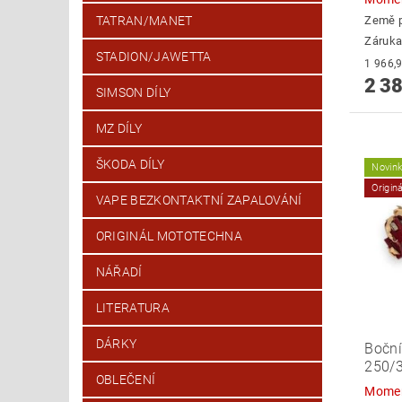
Země 
TATRAN/MANET
Záruka
STADION/JAWETTA
2 38
SIMSON DÍLY
MZ DÍLY
ŠKODA DÍLY
Novin
Origin
VAPE BEZKONTAKTNÍ ZAPALOVÁNÍ
ORIGINÁL MOTOTECHNA
NÁŘADÍ
LITERATURA
DÁRKY
Boční
250/
OBLEČENÍ
Momen