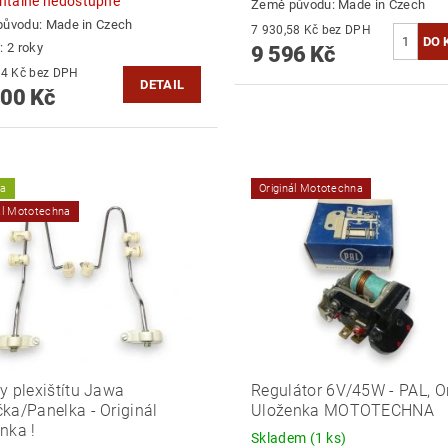
tálně nedostupné
Země původu:
Made in Czech
původu:
Made in Czech
7 930,58 Kč bez DPH
: 2 roky
9 596 Kč
9 338,84 Kč bez DPH
DETAIL
300 Kč
ka
Originál Mototechna
ál Mototechna
y plexištítu Jawa
Regulátor 6V/45W - PAL, Or
ka/Panelka - Originál
Uloženka MOTOTECHNA
nka !
Skladem
(1 ks)