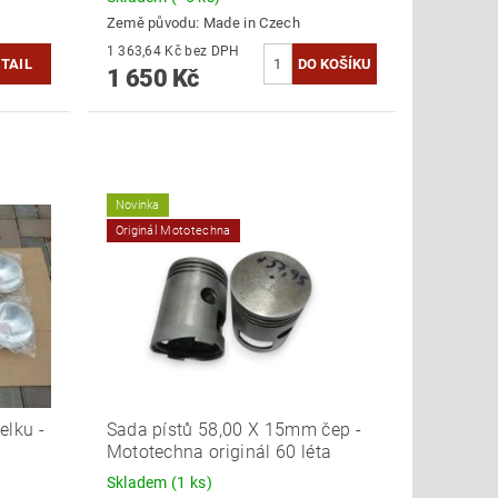
Země původu:
Made in Czech
1 363,64 Kč bez DPH
TAIL
1 650 Kč
Novinka
Originál Mototechna
elku -
Sada pístů 58,00 X 15mm čep -
Mototechna originál 60 léta
Skladem
(1 ks)