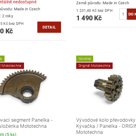
tálně nedostupné
Země původu:
Made in Czech
původu:
Made in Czech
1 231,40 Kč bez DPH
: 2 roky
1 490 Kč
1 314,05 Kč bez DPH
DETAIL
0 Kč
ka
Novinka
ál Mototechna
Originál Mototechna
ovací segment Panelka -
Vývodové kolo převodovky
 uloženka Mototechna
Kývačka / Panelka - ORIG
Mototechna
dem
(5 ks)