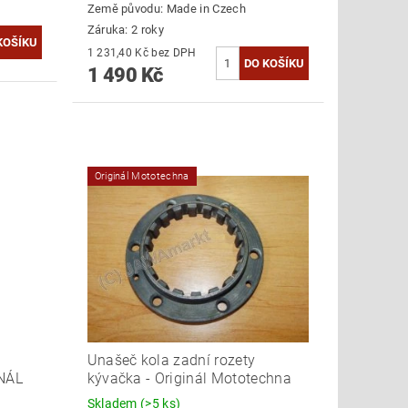
Země původu:
Made in Czech
Záruka: 2 roky
1 231,40 Kč bez DPH
1 490 Kč
Originál Mototechna
Unašeč kola zadní rozety
INÁL
kývačka - Originál Mototechna
Skladem
(>5 ks)