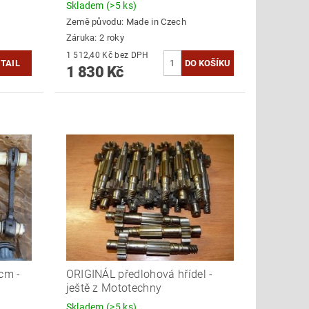
Skladem
(>5 ks)
Země původu:
Made in Czech
Záruka: 2 roky
1 512,40 Kč bez DPH
TAIL
1 830 Kč
cm -
ORIGINÁL předlohová hřídel -
ještě z Mototechny
Skladem
(>5 ks)