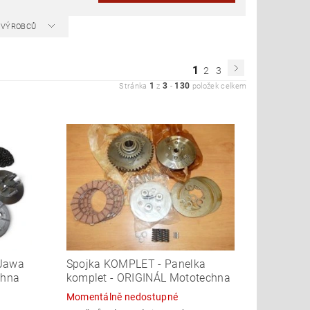
A VÝROBCŮ
1
2
3
1
3
130
Stránka
z
-
položek celkem
 Jawa
Spojka KOMPLET - Panelka
chna
komplet - ORIGINÁL Mototechna
Momentálně nedostupné