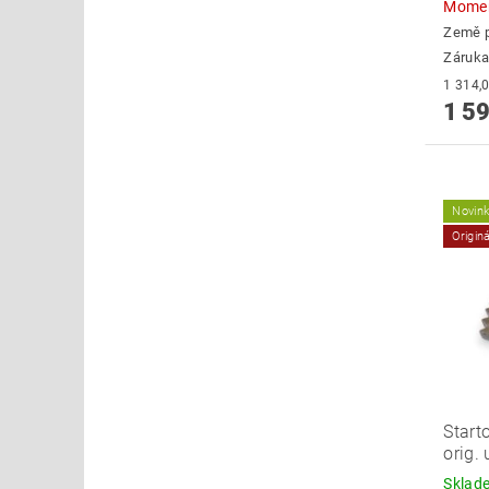
Momen
Země 
Záruka
1 59
Novin
Origin
Start
orig.
Skla