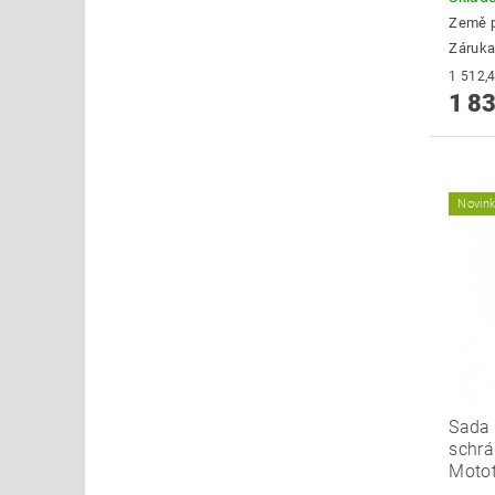
Země 
Záruka
1 83
Novin
Sada
schrá
Moto