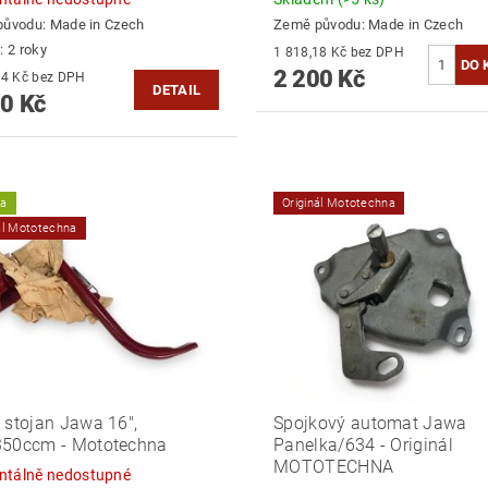
původu:
Made in Czech
Země původu:
Made in Czech
: 2 roky
1 818,18 Kč bez DPH
2 200 Kč
1 966,94 Kč bez DPH
DETAIL
0 Kč
ka
Originál Mototechna
ál Mototechna
 stojan Jawa 16",
Spojkový automat Jawa
350ccm - Mototechna
Panelka/634 - Originál
MOTOTECHNA
tálně nedostupné