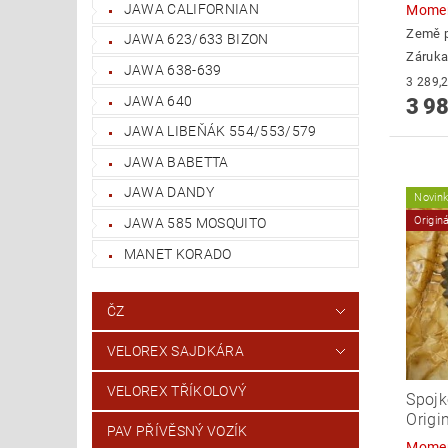
JAWA CALIFORNIAN
Momen
Země 
JAWA 623/633 BIZON
Záruka
JAWA 638-639
JAWA 640
3 98
JAWA LIBEŇÁK 554/553/579
JAWA BABETTA
JAWA DANDY
Novin
Origin
JAWA 585 MOSQUITO
MANET KORADO
ČZ
VELOREX SAJDKÁRA
VELOREX TŘÍKOLOVÝ
Spojk
Origi
PAV PŘÍVĚSNÝ VOZÍK
Momen