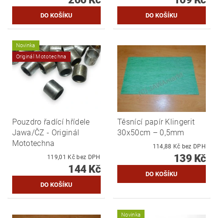
Novinka
Originál Mototechna
Pouzdro řadící hřídele
Těsnící papír Klingerit
Jawa/ČZ - Originál
30x50cm – 0,5mm
Mototechna
114,88 Kč bez DPH
139 Kč
119,01 Kč bez DPH
144 Kč
Novinka