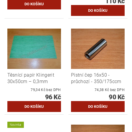
110 Kč
Těsnící papír Klingerit
Pístní čep 16x50 -
30x50cm – 0,3mm
průchozí - 350/175ccm
79,34 Kč bez DPH
74,38 Kč bez DPH
96 Kč
90 Kč
Novinka