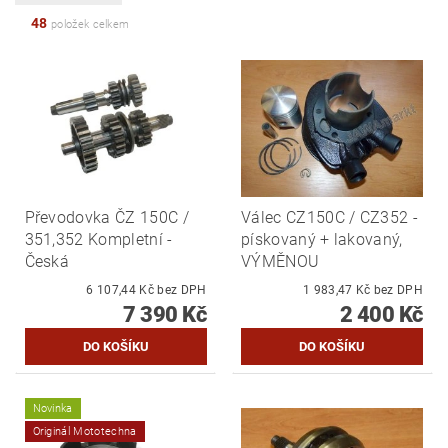
48
položek celkem
Převodovka ČZ 150C /
Válec CZ150C / CZ352 -
351,352 Kompletní -
pískovaný + lakovaný,
Česká
VÝMĚNOU
6 107,44 Kč bez DPH
1 983,47 Kč bez DPH
7 390 Kč
2 400 Kč
Novinka
Originál Mototechna