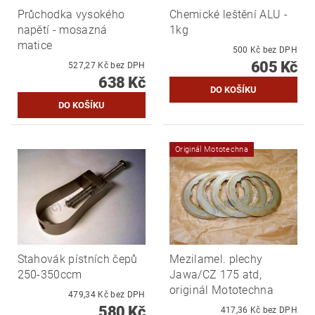
Průchodka vysokého
Chemické leštění ALU -
napětí - mosazná
1kg
matice
500 Kč bez DPH
605 Kč
527,27 Kč bez DPH
638 Kč
Originál Mototechna
Stahovák pístních čepů
Mezilamel. plechy
250-350ccm
Jawa/CZ 175 atd,
originál Mototechna
479,34 Kč bez DPH
580 Kč
417,36 Kč bez DPH