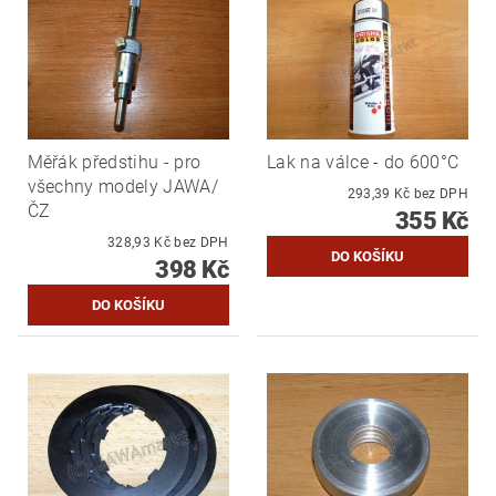
Měřák předstihu - pro
Lak na válce - do 600°C
všechny modely JAWA/
293,39 Kč bez DPH
ČZ
355 Kč
328,93 Kč bez DPH
398 Kč