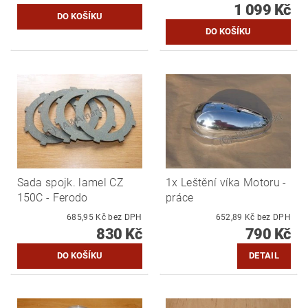
1 099 Kč
Sada spojk. lamel CZ
1x Leštění víka Motoru -
150C - Ferodo
práce
685,95 Kč bez DPH
652,89 Kč bez DPH
830 Kč
790 Kč
DETAIL