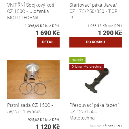
VNITŘNÍ Spojkový koš
Startovací páka Jawa/
ČZ 150C - Uloženka
ČZ 175/250/350 - TOP
MOTOTECHNA
!!!
1 396,69 Kč bez DPH
1 066,12 Kč bez DPH
1 690 Kč
1 290 Kč
DETAIL
Novinka
Originál Mototechna
Pístní sada CZ 150C -
Přesouvací páka řazení
58,25 - 1 výbrus
ČZ 125/150C -
Mototechna
925,62 Kč bez DPH
1 120 Kč
908,26 Kč bez DPH