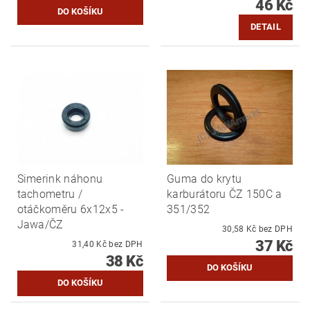
46 Kč
DETAIL
Simerink náhonu
Guma do krytu
tachometru /
karburátoru ČZ 150C a
otáčkoměru 6x12x5 -
351/352
Jawa/ČZ
30,58 Kč bez DPH
37 Kč
31,40 Kč bez DPH
38 Kč