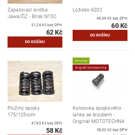
Zapalovací svíčka
Ložisko 6202
Jawa/ČZ - Brisk N15C
49,59 Kč bez DPH
60 Kč
51,24 Kč bez DPH
62 Kč
Novinka
Originál Mototechna
Pružiny spojky
Koncovka spojkového
175/125ccm
lanka se šroubem -
Originál MOTOTECHNA
47,93 Kč bez DPH
58 Kč
38,02 Kč bez DPH