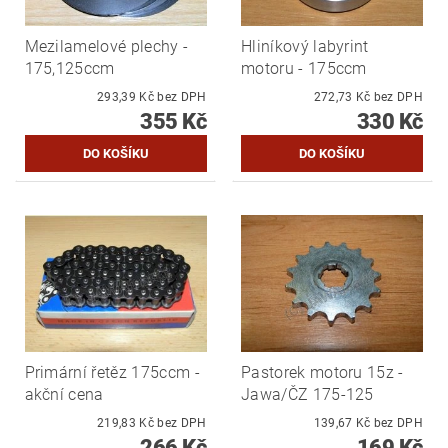
Mezilamelové plechy -
Hliníkový labyrint
175,125ccm
motoru - 175ccm
293,39 Kč bez DPH
272,73 Kč bez DPH
355 Kč
330 Kč
Primární řetěz 175ccm -
Pastorek motoru 15z -
akční cena
Jawa/ČZ 175-125
219,83 Kč bez DPH
139,67 Kč bez DPH
266 Kč
169 Kč