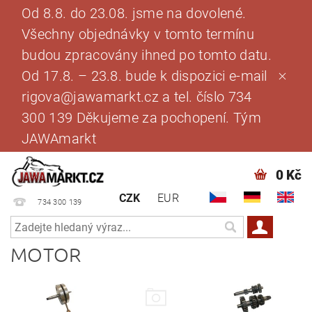
Od 8.8. do 23.08. jsme na dovolené.
Všechny objednávky v tomto termínu
budou zpracovány ihned po tomto datu.
Od 17.8. – 23.8. bude k dispozici e-mail
rigova@jawamarkt.cz a tel. číslo 734
300 139 Děkujeme za pochopení. Tým
JAWAmarkt
0 Kč
CZK
EUR
734 300 139
MOTOR