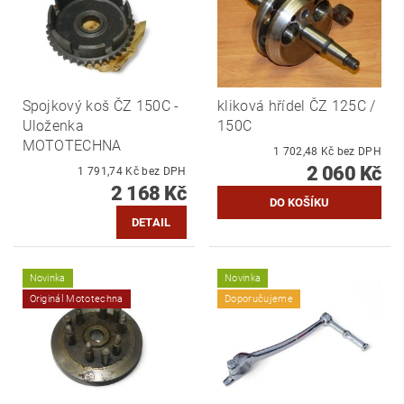
Spojkový koš ČZ 150C -
kliková hřídel ČZ 125C /
Uloženka
150C
MOTOTECHNA
1 702,48 Kč bez DPH
2 060 Kč
1 791,74 Kč bez DPH
2 168 Kč
DETAIL
Novinka
Novinka
Originál Mototechna
Doporučujeme