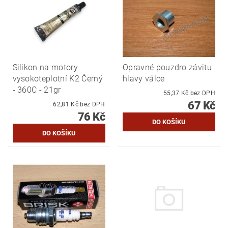
Silikon na motory
Opravné pouzdro závitu
vysokoteplotní K2 Černý
hlavy válce
- 360C - 21gr
55,37 Kč bez DPH
67 Kč
62,81 Kč bez DPH
76 Kč