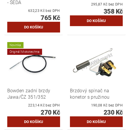
- ŠEDÁ
295,87 Kč bez DPH
358 Kč
632,23 Kč bez DPH
765 Kč
Novinka
Originál Mototechna
Bowden zadní brzdy
Brzdový spínač na
Jawa/ČZ 351/352
konetor s pružinou
223,14 Kč bez DPH
190,08 Kč bez DPH
270 Kč
230 Kč