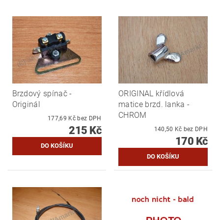
Brzdový spínač -
ORIGINAL křídlová
Originál
matice brzd. lanka -
CHROM
177,69 Kč bez DPH
215 Kč
140,50 Kč bez DPH
170 Kč