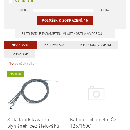
NA SKLADĚ
20
Kč
765
Kč
POLOŽEK K ZOBRAZENÍ:
16
FILTR PODLE PARAMETRŮ, VLASTNOSTÍ A VÝROBCŮ
NEJDRAŽŠÍ
NEJLEVNĚJŠÍ
NEJPRODÁVANĚJŠÍ
ABECEDNĚ
16
položek celkem
Novinka
Sada lanek kývačka -
Náhon tachometru ČZ
plyn šnek, bez štelováků
125/150C