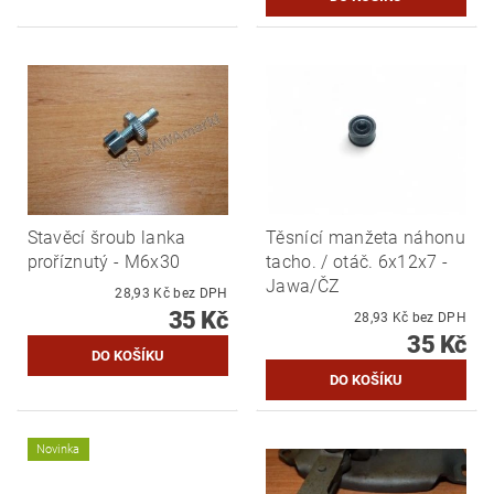
Stavěcí šroub lanka
Těsnící manžeta náhonu
proříznutý - M6x30
tacho. / otáč. 6x12x7 -
Jawa/ČZ
28,93 Kč bez DPH
35 Kč
28,93 Kč bez DPH
35 Kč
Novinka