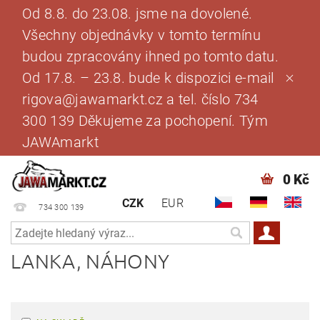
Od 8.8. do 23.08. jsme na dovolené.
Všechny objednávky v tomto termínu
budou zpracovány ihned po tomto datu.
Od 17.8. – 23.8. bude k dispozici e-mail
rigova@jawamarkt.cz a tel. číslo 734
300 139 Děkujeme za pochopení. Tým
JAWAmarkt
0 Kč
CZK
EUR
734 300 139
LANKA, NÁHONY