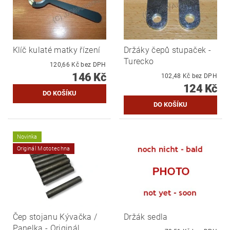
Klíč kulaté matky řízení
Držáky čepů stupaček -
Turecko
120,66 Kč bez DPH
146 Kč
102,48 Kč bez DPH
124 Kč
Novinka
Originál Mototechna
Čep stojanu Kývačka /
Držák sedla
Panelka - Originál