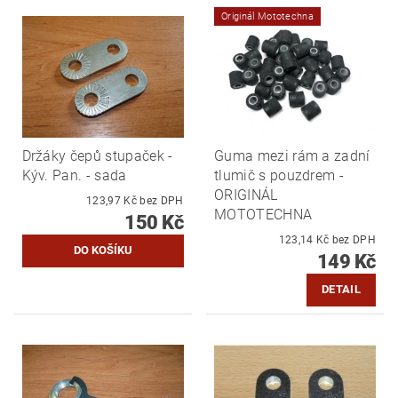
Originál Mototechna
Držáky čepů stupaček -
Guma mezi rám a zadní
Kýv. Pan. - sada
tlumič s pouzdrem -
ORIGINÁL
123,97 Kč bez DPH
MOTOTECHNA
150 Kč
123,14 Kč bez DPH
149 Kč
DETAIL