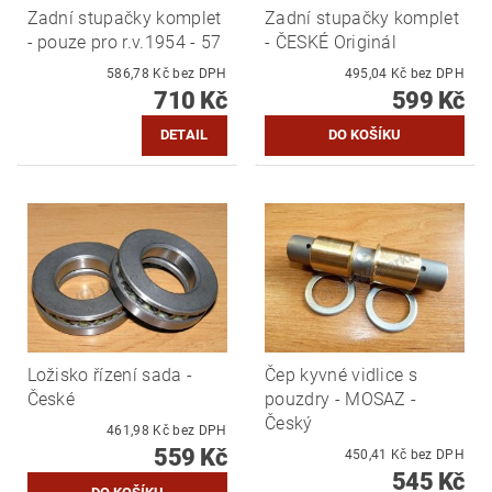
Zadní stupačky komplet
Zadní stupačky komplet
- pouze pro r.v.1954 - 57
- ČESKÉ Originál
586,78 Kč bez DPH
495,04 Kč bez DPH
710 Kč
599 Kč
DETAIL
Ložisko řízení sada -
Čep kyvné vidlice s
České
pouzdry - MOSAZ -
Český
461,98 Kč bez DPH
559 Kč
450,41 Kč bez DPH
545 Kč