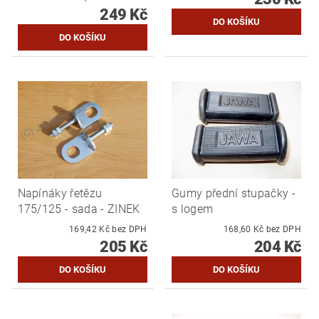
249 Kč
Napínáky řetězu
Gumy přední stupačky -
175/125 - sada - ZINEK
s logem
169,42 Kč bez DPH
168,60 Kč bez DPH
205 Kč
204 Kč