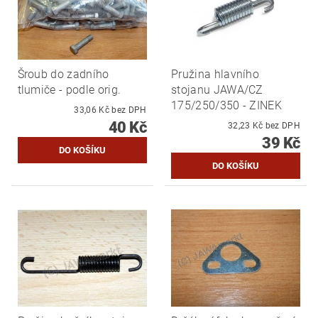
Šroub do zadního
Pružina hlavního
tlumiče - podle orig.
stojanu JAWA/CZ
175/250/350 - ZINEK
33,06 Kč bez DPH
40 Kč
32,23 Kč bez DPH
39 Kč