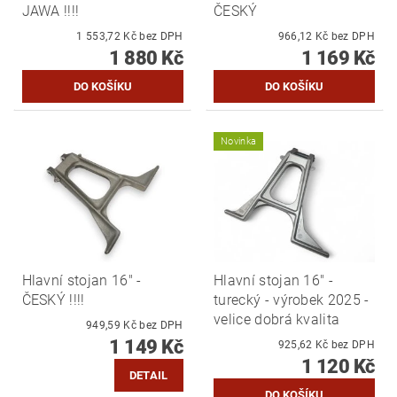
JAWA !!!!
ČESKÝ
1 553,72 Kč bez DPH
966,12 Kč bez DPH
1 880 Kč
1 169 Kč
Novinka
Hlavní stojan 16" -
Hlavní stojan 16" -
ČESKÝ !!!!
turecký - výrobek 2025 -
velice dobrá kvalita
949,59 Kč bez DPH
1 149 Kč
925,62 Kč bez DPH
1 120 Kč
DETAIL