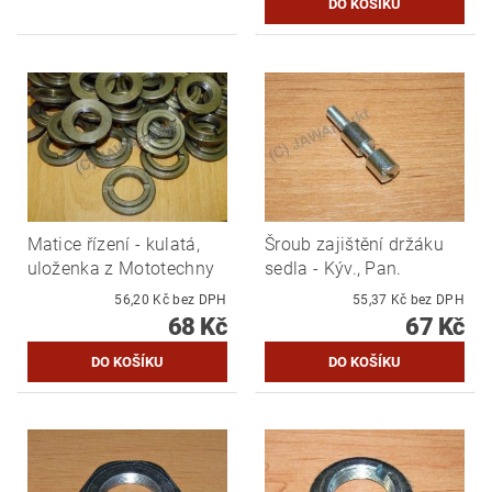
Matice řízení - kulatá,
Šroub zajištění držáku
uloženka z Mototechny
sedla - Kýv., Pan.
56,20 Kč bez DPH
55,37 Kč bez DPH
68 Kč
67 Kč