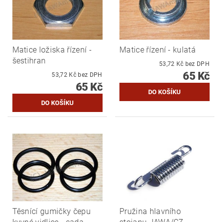
Matice ložiska řízení -
Matice řízení - kulatá
šestihran
53,72 Kč bez DPH
65 Kč
53,72 Kč bez DPH
65 Kč
Těsnící gumičky čepu
Pružina hlavního