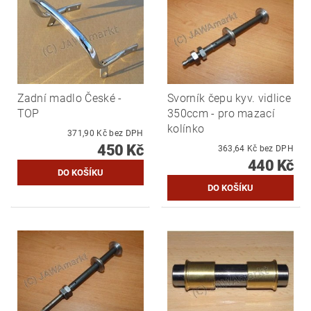
Zadní madlo České -
Svorník čepu kyv. vidlice
TOP
350ccm - pro mazací
kolínko
371,90 Kč bez DPH
450 Kč
363,64 Kč bez DPH
440 Kč