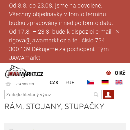
Od 8.8. do 23.08. jsme na dovolené.
Všechny objednávky v tomto termínu
budou zpracovány ihned po tomto datu.
Od 17.8. – 23.8. bude k dispozici e-mail
rigova@jawamarkt.cz a tel. číslo 734
300 139 Děkujeme za pochopení. Tým
JAWAmarkt
0 Kč
CZK
EUR
734 300 139
RÁM, STOJANY, STUPAČKY