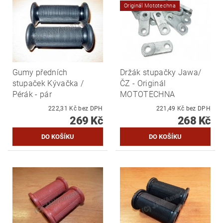
Originál Mototechna
Gumy předních
Držák stupačky Jawa/
stupaček Kývačka /
ČZ - Originál
Pérák - pár
MOTOTECHNA
222,31 Kč bez DPH
221,49 Kč bez DPH
269 Kč
268 Kč