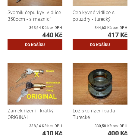
Svorník čepu kyv. vidlice
Čep kyvné vidlice s
350ccm - s maznicí
pouzdry - turecký
363,64 Kč bez DPH
344,63 Kč bez DPH
440 Kč
417 Kč
Zámek řízení - krátký -
Ložisko řízení sada -
ORIGINÁL
Turecké
338,84 Kč bez DPH
330,58 Kč bez DPH
410 Kč
400 Kč