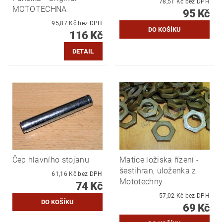
78,51 Kč bez DPH
MOTOTECHNA
95 Kč
95,87 Kč bez DPH
116 Kč
DETAIL
Čep hlavního stojanu
Matice ložiska řízení -
šestihran, uloženka z
61,16 Kč bez DPH
Mototechny
74 Kč
57,02 Kč bez DPH
69 Kč