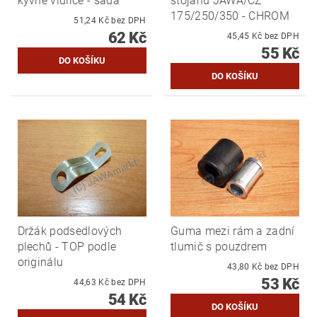
kyvné vidlice - sada
stojanu JAWA/CZ
175/250/350 - CHROM
51,24 Kč bez DPH
62 Kč
45,45 Kč bez DPH
55 Kč
Držák podsedlových
Guma mezi rám a zadní
plechů - TOP podle
tlumič s pouzdrem
originálu
43,80 Kč bez DPH
53 Kč
44,63 Kč bez DPH
54 Kč