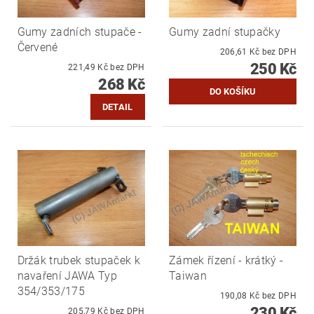
Gumy zadních stupače -
Gumy zadní stupačky
Červené
206,61 Kč bez DPH
250 Kč
221,49 Kč bez DPH
268 Kč
DETAIL
Držák trubek stupaček k
Zámek řízení - krátký -
navaření JAWA Typ
Taiwan
354/353/175
190,08 Kč bez DPH
230 Kč
205,79 Kč bez DPH