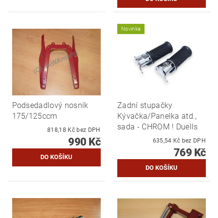
Novinka
Podsedadlový nosník
Zadní stupačky
175/125ccm
Kývačka/Panelka atd.,
sada - CHROM ! Duells
818,18 Kč bez DPH
990 Kč
635,54 Kč bez DPH
769 Kč