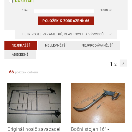
NA SKLADĚ
3
Kč
1880
Kč
POLOŽEK K ZOBRAZENÍ:
66
FILTR PODLE PARAMETRŮ, VLASTNOSTÍ A VÝROBCŮ
NEJDRAŽŠÍ
NEJLEVNĚJŠÍ
NEJPRODÁVANĚJŠÍ
ABECEDNĚ
1
2
66
položek celkem
Originál nosič zavazadel
Boční stojan 16" -