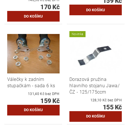
159 Kč
170 Kč
Novinka
Válečky k zadním
Dorazová pružina
stupačkám - sada 6 ks
hlavního stojanu Jawa/
ČZ - 125/175ccm
131,40 Kč bez DPH
159 Kč
128,10 Kč bez DPH
155 Kč