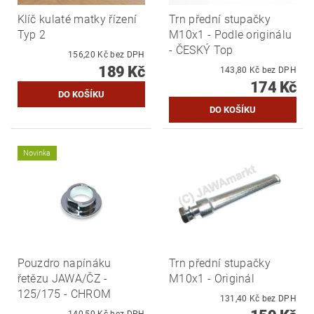
Klíč kulaté matky řízení
Trn přední stupačky
Typ 2
M10x1 - Podle originálu
- ČESKÝ Top
156,20 Kč bez DPH
189 Kč
143,80 Kč bez DPH
174 Kč
Novinka
Pouzdro napínáku
Trn přední stupačky
řetězu JAWA/ČZ -
M10x1 - Originál
125/175 - CHROM
131,40 Kč bez DPH
140,50 Kč bez DPH