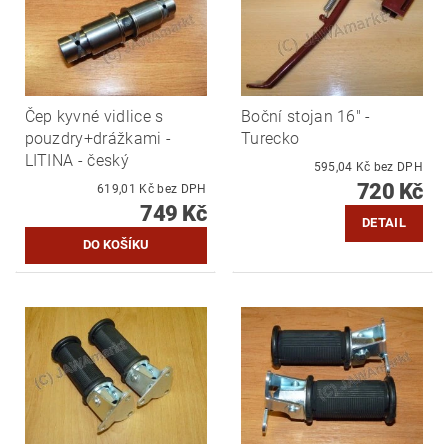
Čep kyvné vidlice s
Boční stojan 16" -
pouzdry+drážkami -
Turecko
LITINA - český
595,04 Kč bez DPH
720 Kč
619,01 Kč bez DPH
749 Kč
DETAIL