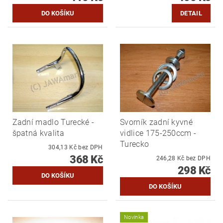
DETAIL
Zadní madlo Turecké -
Svorník zadní kyvné
špatná kvalita
vidlice 175-250ccm -
Turecko
304,13 Kč bez DPH
368 Kč
246,28 Kč bez DPH
298 Kč
Novinka