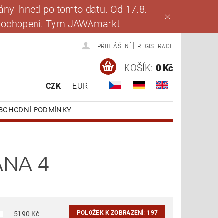
ny ihned po tomto datu. Od 17.8. –
za pochopení. Tým JAWAmarkt
|
PŘIHLÁŠENÍ
REGISTRACE
KOŠÍK:
0 Kč
CZK
EUR
BCHODNÍ PODMÍNKY
ANA 4
POLOŽEK K ZOBRAZENÍ:
197
5190
Kč