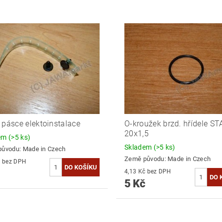
 pásce elektoinstalace
O-kroužek brzd. hřídele S
20x1,5
dem
(>5 ks)
Skladem
(>5 ks)
původu:
Made in Czech
Země původu:
Made in Czech
4,96 Kč bez DPH
4,13 Kč bez DPH
5 Kč