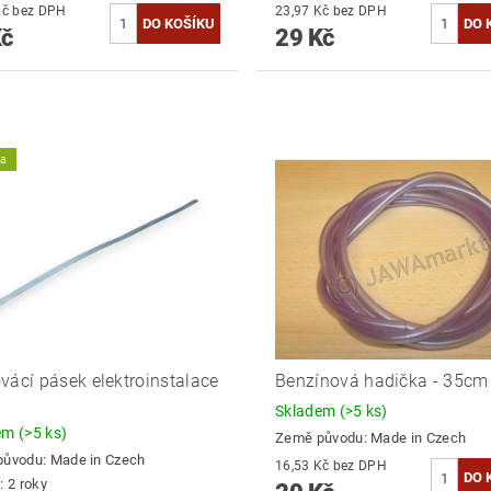
24,79 Kč bez DPH
23,97 Kč bez DPH
Kč
29 Kč
ka
vácí pásek elektroinstalace
Benzínová hadička - 35cm
Skladem
(>5 ks)
dem
(>5 ks)
Země původu:
Made in Czech
původu:
Made in Czech
16,53 Kč bez DPH
: 2 roky