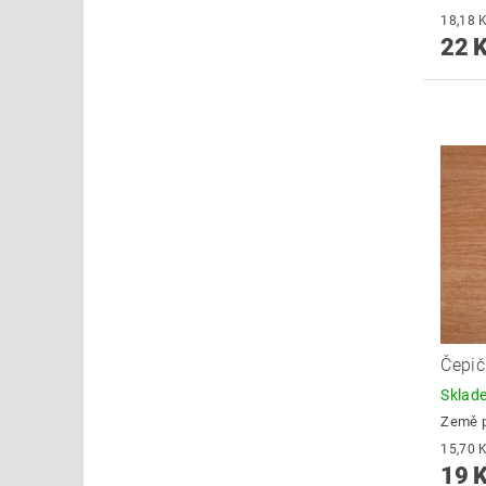
22 
Čepič
Skla
Země 
19 