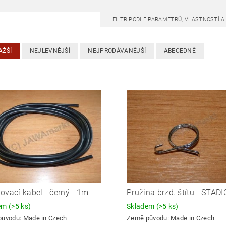
FILTR PODLE PARAMETRŮ, VLASTNOSTÍ 
AŽŠÍ
NEJLEVNĚJŠÍ
NEJPRODÁVANĚJŠÍ
ABECEDNĚ
ovací kabel - černý - 1m
Pružina brzd. štítu - STAD
dem
(>5 ks)
Skladem
(>5 ks)
původu:
Made in Czech
Země původu:
Made in Czech