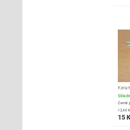
Keram
Skla
Země 
15 