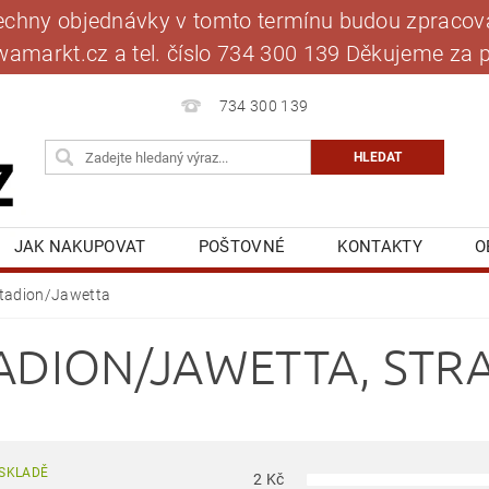
šechny objednávky v tomto termínu budou zpracová
jawamarkt.cz a tel. číslo 734 300 139 Děkujeme 
734 300 139
JAK NAKUPOVAT
POŠTOVNÉ
KONTAKTY
O
BLOG
MOJE OBJEDNÁVKA
tadion/Jawetta
ADION/JAWETTA
, STR
SKLADĚ
2
Kč