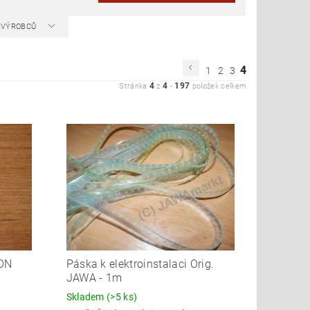
A VÝROBCŮ
4
1
2
3
4
4
197
Stránka
z
-
položek celkem
ION
Páska k elektroinstalaci Orig.
JAWA - 1m
Skladem
(>5 ks)