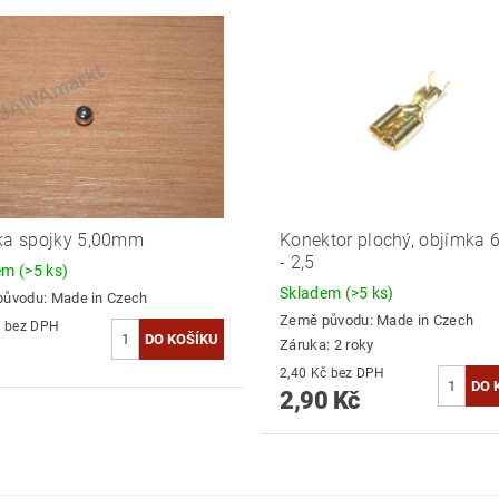
ka spojky 5,00mm
Konektor plochý, objímka 6
- 2,5
dem
(>5 ks)
Skladem
(>5 ks)
původu:
Made in Czech
Země původu:
Made in Czech
3,31 Kč bez DPH
Záruka: 2 roky
2,40 Kč bez DPH
2,90 Kč