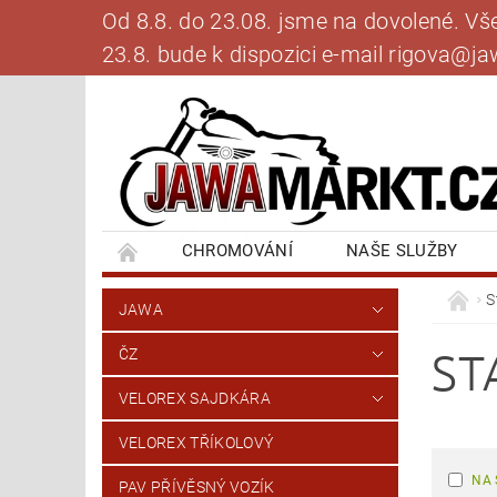
Od 8.8. do 23.08. jsme na dovolené. V
23.8. bude k dispozici e-mail rigova@
CHROMOVÁNÍ
NAŠE SLUŽBY
BANKOVNÍ SPOJENÍ
NAPIŠTE NÁM
S
JAWA
ST
ČZ
VELOREX SAJDKÁRA
VELOREX TŘÍKOLOVÝ
NA 
PAV PŘÍVĚSNÝ VOZÍK