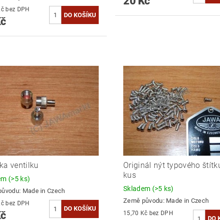
20 Kč
18,18 Kč bez DPH
Kč
ka ventilku
Originál nýt typového štítk
kus
dem
(>5 ks)
Skladem
(>5 ks)
původu:
Made in Czech
Země původu:
Made in Czech
15,70 Kč bez DPH
Kč
15,70 Kč bez DPH