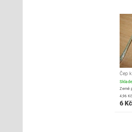
Čep k
Skla
Země 
6 Kč