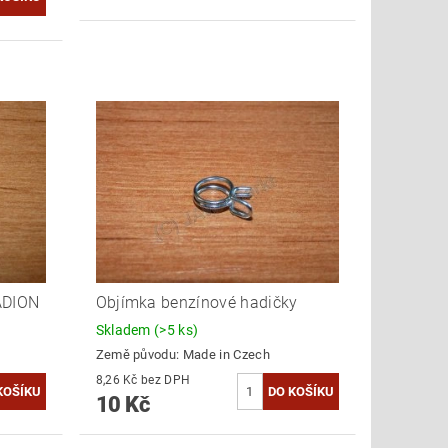
ADION
Objímka benzínové hadičky
Skladem
(>5 ks)
Země původu:
Made in Czech
8,26 Kč bez DPH
10 Kč