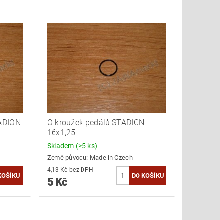
TADION
O-kroužek pedálů STADION
16x1,25
Skladem
(>5 ks)
Země původu:
Made in Czech
4,13 Kč bez DPH
5 Kč