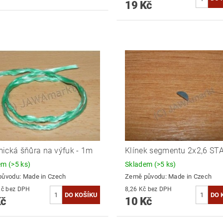
19 Kč
ická šňůra na výfuk - 1m
Klínek segmentu 2x2,6 ST
dem
(>5 ks)
Skladem
(>5 ks)
původu:
Made in Czech
Země původu:
Made in Czech
12,40 Kč bez DPH
8,26 Kč bez DPH
Kč
10 Kč