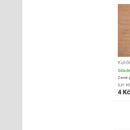
Kulič
Skla
Země 
4 Kč