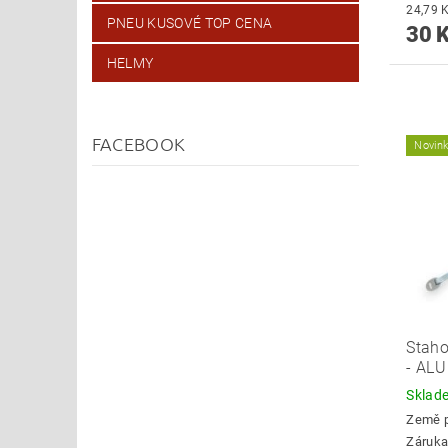
PNEU KUSOVÉ TOP CENA
30 
HELMY
FACEBOOK
Novin
Staho
- ALU
Skla
Země 
Záruka