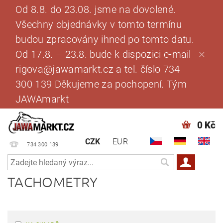
Od 8.8. do 23.08. jsme na dovolené.
Všechny objednávky v tomto termínu
budou zpracovány ihned po tomto datu.
Od 17.8. – 23.8. bude k dispozici e-mail
rigova@jawamarkt.cz a tel. číslo 734
300 139 Děkujeme za pochopení. Tým
JAWAmarkt
0 Kč
CZK
EUR
734 300 139
TACHOMETRY