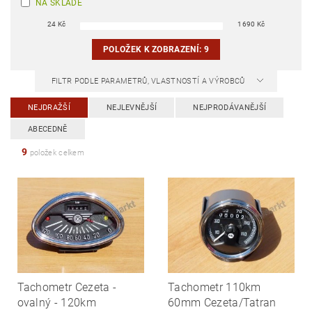
NA SKLADĚ
24
Kč
1690
Kč
POLOŽEK K ZOBRAZENÍ:
9
FILTR PODLE PARAMETRŮ, VLASTNOSTÍ A VÝROBCŮ
NEJDRAŽŠÍ
NEJLEVNĚJŠÍ
NEJPRODÁVANĚJŠÍ
ABECEDNĚ
9
položek celkem
Tachometr Cezeta -
Tachometr 110km
ovalný - 120km
60mm Cezeta/Tatran