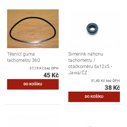
Těsnící guma
Simerink náhonu
tachometru 360
tachometru /
otáčkoměru 6x12x5 -
37,19 Kč bez DPH
Jawa/ČZ
45 Kč
31,40 Kč bez DPH
38 Kč