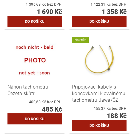
1 396,69 Kč bez DPH
1 122,31 Kč bez DPH
1 690 Kč
1 358 Kč
Novinka
Náhon tachometru
Připojovací kabely s
Čezeta skůtr
koncovkami k oválnému
tachometru Jawa/ČZ
400,83 Kč bez DPH
485 Kč
155,37 Kč bez DPH
188 Kč