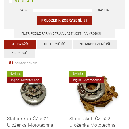
NA SKLADĚ
24
Kč
8498
Kč
POLOŽEK K ZOBRAZENÍ:
51
FILTR PODLE PARAMETRŮ, VLASTNOSTÍ A VÝROBCŮ
NEJDRAŽŠÍ
NEJLEVNĚJŠÍ
NEJPRODÁVANĚJŠÍ
ABECEDNĚ
51
položek celkem
Novinka
Novinka
Originál Mototechna
Originál Mototechna
Stator skútr ČZ 502 -
Stator skútr ČZ 502 -
Uloženka Mototechna,
Uloženka Mototechna