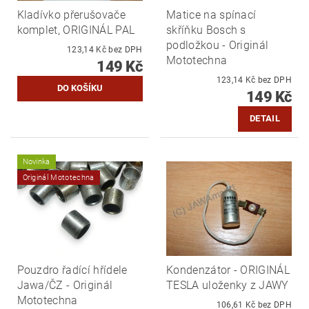
Kladívko přerušovače
Matice na spínací
komplet, ORIGINÁL PAL
skříňku Bosch s
podložkou - Originál
123,14 Kč bez DPH
Mototechna
149 Kč
123,14 Kč bez DPH
149 Kč
DETAIL
Novinka
Originál Mototechna
Pouzdro řadící hřídele
Kondenzátor - ORIGINÁL
Jawa/ČZ - Originál
TESLA uloženky z JAWY
Mototechna
106,61 Kč bez DPH