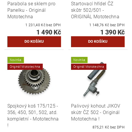
Parabola se sklem pro
Startovací hřídel ČZ
Panelku - Originál
skůtr 502/501 -
Mototechna
ORIGINÁL Mototechna
1 231,40 Kč bez DPH
1 148,76 Kč bez DPH
1 490 Kč
1 390 Kč
Novinka
Novinka
Originál Mototechna
Originál Mototechna
Spojkový koš 175/125 -
Palivový kohout JIKOV
356, 450, 501, 502, atd.
skútr ČZ 502 - Originál
kompletní - Mototechna
Mototechna !
!
875,21 Kč bez DPH