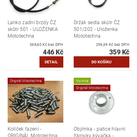
Lanko zadní brzdy ČZ
Držák sedla skútr ČZ
skůtr 501 - ULOŽENKA
501/202 - Uloženka
Mototechna
Mototechna
368,60 Kč bez DPH
296,69 Kč bez DPH
446 Kč
359 Kč
DETAIL
Originál Mototechna
Novinka
Originál Mototechna
Kolíček řazení -
Objímka - patice hlavní
ORIGINÁL Mototechna,
žárovky kývačka -