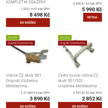
KOMPLETNÍ OSAZENÝ
4 950,41 Kč bez DPH
5 990 Kč
7 023,14 Kč bez DPH
8 498 Kč
DETAIL
Novinka
Novinka
Originál Mototechna
Originál Mototechna
Vidlice ČZ skútr 501 -
Zadní kyvná vidlice ČZ
Originál Uloženka
skútr 501/502 -
Mototechna
Uloženka Mototechna
3 214,88 Kč bez DPH
2 357,02 Kč bez DPH
3 890 Kč
2 852 Kč