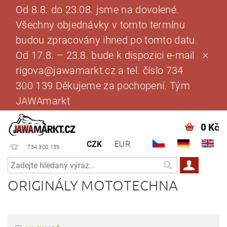
Od 8.8. do 23.08. jsme na dovolené.
Všechny objednávky v tomto termínu
budou zpracovány ihned po tomto datu.
Od 17.8. – 23.8. bude k dispozici e-mail
rigova@jawamarkt.cz a tel. číslo 734
300 139 Děkujeme za pochopení. Tým
JAWAmarkt
0 Kč
CZK
EUR
734 300 139
ORIGINÁLY MOTOTECHNA