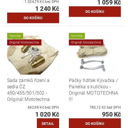
1 059 Kč
1 024,79 Kč bez DPH
1 240 Kč
Novinka
Novinka
Originál Mototechna
Originál Mototechna
Sada zámků řízení a
Páčky řidítek Kývačka /
sedla ČZ
Panelka s kuličkou -
450/455/501/502 -
Originál MOTOTECHNA
Originál Mototechna
!!!
842,98 Kč bez DPH
785,12 Kč bez DPH
1 020 Kč
950 Kč
DETAIL