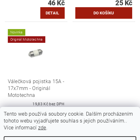
46 Kč
25 Kč
DETAIL
Novinka
Originál Mototechna
Válečková pojistka 15A -
17x7mm - Originál
Mototechna
19,83 Kč bez DPH
24 Kč
Tento web používá soubory cookie. Dalším procházením
tohoto webu vyjadřujete souhlas s jejich používáním..
Více informací
zde
.