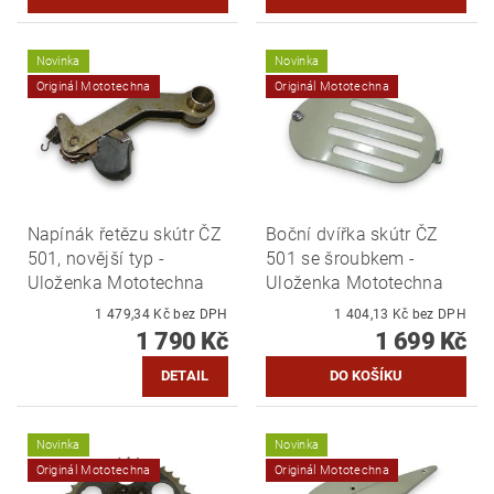
Novinka
Novinka
Originál Mototechna
Originál Mototechna
Napínák řetězu skútr ČZ
Boční dvířka skútr ČZ
501, novější typ -
501 se šroubkem -
Uloženka Mototechna
Uloženka Mototechna
1 479,34 Kč bez DPH
1 404,13 Kč bez DPH
1 790 Kč
1 699 Kč
DETAIL
Novinka
Novinka
Originál Mototechna
Originál Mototechna