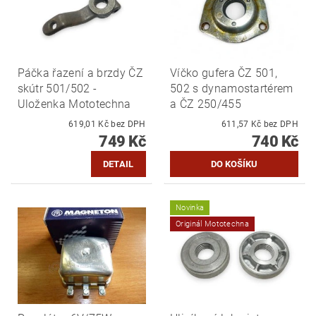
Páčka řazení a brzdy ČZ
Víčko gufera ČZ 501,
skútr 501/502 -
502 s dynamostartérem
Uloženka Mototechna
a ČZ 250/455
619,01 Kč bez DPH
611,57 Kč bez DPH
749 Kč
740 Kč
DETAIL
Novinka
Originál Mototechna