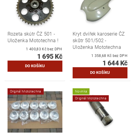
Rozeta skútr ČZ 501 -
Kryt dvířek karoserie ČZ
Uloženka Mototechna !
skůtr 501/502 -
Uloženka Mototechna
1 400,83 Kč bez DPH
1 695 Kč
1 358,68 Kč bez DPH
1 644 Kč
Originál Mototechna
Novinka
Originál Mototechna