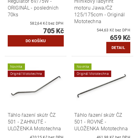
Regulátor 6V/75W -
Hliníkový labyrint
ORIGINÁL - posledních
motoru Jawa/ČZ
70ks
125/175ccm - Originál
Mototechna
582,64 Kč bez DPH
705 Kč
544,63 Kč bez DPH
659 Kč
DETAIL
Novinka
Novinka
Originál Mototechna
Originál Mototechna
Táhlo řazení skútr ČZ
Táhlo řazení skútr ČZ
501 - ZAHNUTÉ -
501 - ROVNÉ -
ULOŽENKA Mototechna
ULOŽENKA Mototechna
470,25 Kč bez DPH
461,98 Kč bez DPH