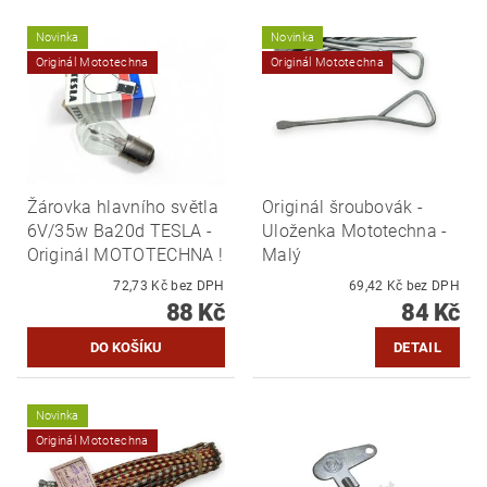
Novinka
Novinka
Originál Mototechna
Originál Mototechna
Žárovka hlavního světla
Originál šroubovák -
6V/35w Ba20d TESLA -
Uloženka Mototechna -
Originál MOTOTECHNA !
Malý
72,73 Kč bez DPH
69,42 Kč bez DPH
88 Kč
84 Kč
DETAIL
Novinka
Originál Mototechna