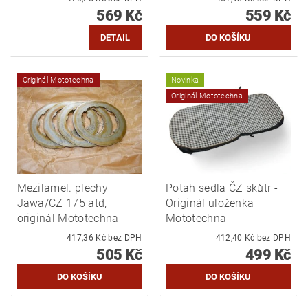
569 Kč
559 Kč
DETAIL
Originál Mototechna
Novinka
Originál Mototechna
Mezilamel. plechy
Potah sedla ČZ skůtr -
Jawa/CZ 175 atd,
Originál uloženka
originál Mototechna
Mototechna
417,36 Kč bez DPH
412,40 Kč bez DPH
505 Kč
499 Kč