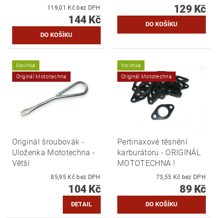
129 Kč
119,01 Kč bez DPH
144 Kč
Novinka
Novinka
Originál Mototechna
Originál Mototechna
Originál šroubovák -
Pertinaxové těsnění
Uloženka Mototechna -
karburátoru - ORIGINÁL
Větší
MOTOTECHNA !
85,95 Kč bez DPH
73,55 Kč bez DPH
104 Kč
89 Kč
DETAIL