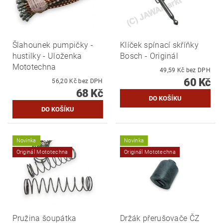
Šlahounek pumpičky -
Klíček spínací skříňky
hustilky - Uloženka
Bosch - Originál
Mototechna
49,59 Kč bez DPH
60 Kč
56,20 Kč bez DPH
68 Kč
Novinka
Novinka
Originál Mototechna
Originál Mototechna
Pružina šoupátka
Držák přerušovače ČZ