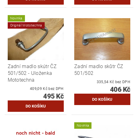
Novinka
Originál Mototechna
Zadní madlo skútr ČZ
Zadní madlo skůtr ČZ
501/502 - Uloženka
501/502
Mototechna
335,54 Kč bez DPH
406 Kč
409,09 Kč bez DPH
495 Kč
Novinka