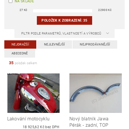
NA SKLADĚ
27
Kč
22900
Kč
POLOŽEK K ZOBRAZENÍ:
35
FILTR PODLE PARAMETRŮ, VLASTNOSTÍ A VÝROBCŮ
NEJDRAŽŠÍ
NEJLEVNĚJŠÍ
NEJPRODÁVANĚJŠÍ
ABECEDNĚ
35
položek celkem
Lakování motocyklu
Nový blatník Jawa
Pérák - zadní, TOP
18 925,62 Kč bez DPH