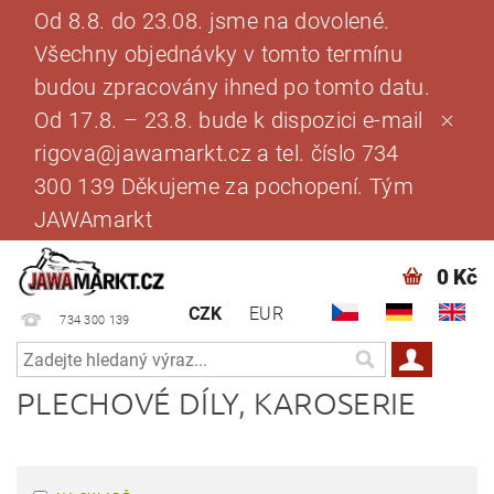
Od 8.8. do 23.08. jsme na dovolené.
Všechny objednávky v tomto termínu
budou zpracovány ihned po tomto datu.
Od 17.8. – 23.8. bude k dispozici e-mail
rigova@jawamarkt.cz a tel. číslo 734
300 139 Děkujeme za pochopení. Tým
JAWAmarkt
0 Kč
CZK
EUR
734 300 139
PLECHOVÉ DÍLY, KAROSERIE