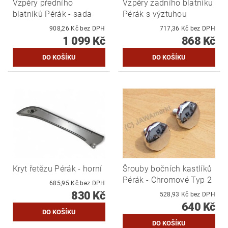
Vzpěry předního
Vzpěry zadního blatníku
blatníků Pérák - sada
Pérák s výztuhou
908,26 Kč bez DPH
717,36 Kč bez DPH
1 099 Kč
868 Kč
Kryt řetězu Pérák - horní
Šrouby bočních kastlíků
Pérák - Chromové Typ 2
685,95 Kč bez DPH
830 Kč
528,93 Kč bez DPH
640 Kč