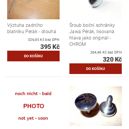
Výztuha zadního
Šroub boční schránky
blatníku Pérák - dlouhá
Jawa Pérák, lisovaná
hlava jako originál -
326,45 Kč bez DPH
CHROM
395 Kč
264,46 Kč bez DPH
320 Kč