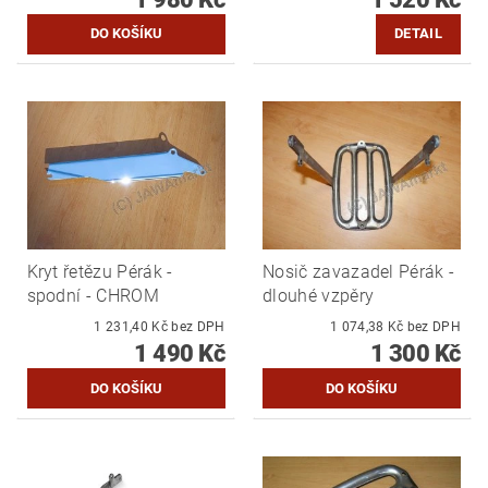
DETAIL
Kryt řetězu Pérák -
Nosič zavazadel Pérák -
spodní - CHROM
dlouhé vzpěry
1 231,40 Kč bez DPH
1 074,38 Kč bez DPH
1 490 Kč
1 300 Kč