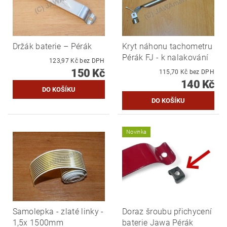
Držák baterie – Pérák
Kryt náhonu tachometru
Pérák FJ - k nalakování
123,97 Kč bez DPH
150 Kč
115,70 Kč bez DPH
140 Kč
Novinka
Samolepka - zlaté linky -
Doraz šroubu přichycení
1,5x 1500mm
baterie Jawa Pérák