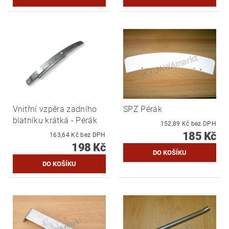
Vnitřní vzpěra zadního
SPZ Pérák
blatníku krátká - Pérák
152,89 Kč bez DPH
185 Kč
163,64 Kč bez DPH
198 Kč