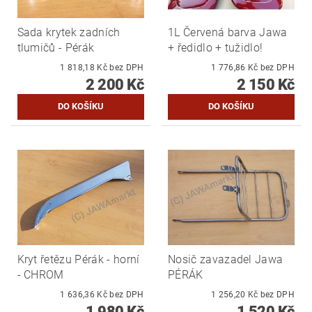
Sada krytek zadních
1L Červená barva Jawa
tlumičů - Pérák
+ ředidlo + tužidlo!
1 818,18 Kč bez DPH
1 776,86 Kč bez DPH
2 200 Kč
2 150 Kč
Kryt řetězu Pérák - horní
Nosič zavazadel Jawa
- CHROM
PÉRÁK
1 636,36 Kč bez DPH
1 256,20 Kč bez DPH
1 980 Kč
1 520 Kč