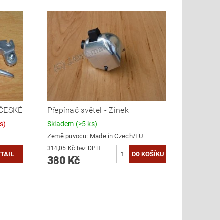
- ČESKÉ
Přepínač světel - Zinek
s)
Skladem
(>5 ks)
Země původu:
Made in Czech/EU
314,05 Kč bez DPH
TAIL
380 Kč