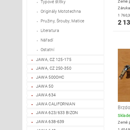
Země 
Typové štítky
Záruka
Originály Mototechna
Pružiny, Šrouby, Matice
2 13
Literatura
Nářadí
Ostatní
JAWA, CZ 125-175
JAWA, CZ 250-350
JAWA 500OHC
JAWA 50
JAWA 634
JAWA CALIFORNIAN
Brzdo
JAWA 623/633 BIZON
Skla
JAWA 638-639
Země 