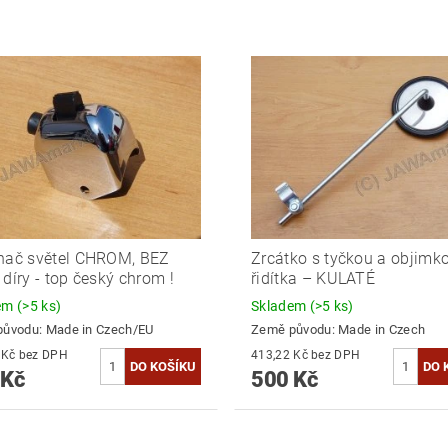
nač světel CHROM, BEZ
Zrcátko s tyčkou a objimk
 díry - top český chrom !
řidítka – KULATÉ
dem
(>5 ks)
Skladem
(>5 ks)
původu:
Made in Czech/EU
Země původu:
Made in Czech
452,07 Kč bez DPH
413,22 Kč bez DPH
 Kč
500 Kč