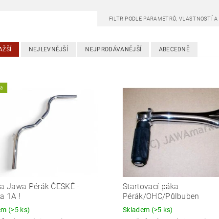
FILTR PODLE PARAMETRŮ, VLASTNOSTÍ 
AŽŠÍ
NEJLEVNĚJŠÍ
NEJPRODÁVANĚJŠÍ
ABECEDNĚ
ka
ka Jawa Pérák ČESKÉ -
Startovací páka
ta 1A !
Pérák/OHC/Půlbuben
dem
(>5 ks)
Skladem
(>5 ks)