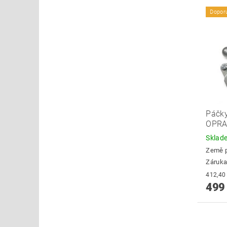
Dopor
Páčky
OPRA
Skla
Země 
Záruka
499