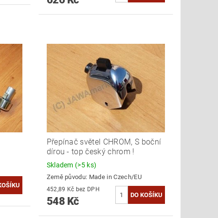
Přepínač světel CHROM, S boční
dírou - top český chrom !
Skladem
(>5 ks)
Země původu:
Made in Czech/EU
452,89 Kč bez DPH
548 Kč