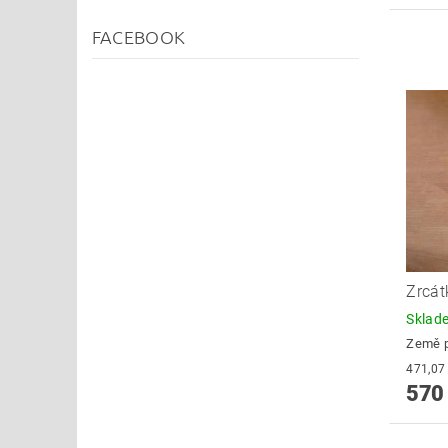
FACEBOOK
Zrcát
Skla
Země 
570