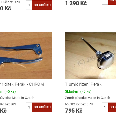
1 290 Kč
1 090,91 Kč bez DPH
0 Kč
 řídítek Pérák - CHROM
Tlumič řízení Pérák
dem
(>5 ks)
Skladem
(>5 ks)
původu:
Made in Czech
Země původu:
Made in Czech
679,34 Kč bez DPH
657,02 Kč bez DPH
 Kč
795 Kč