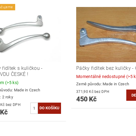
učujeme
 řidítek s kuličkou -
Páčky řidítek bez kuličky 
VDU ČESKÉ !
Momentálně nedostupné
(>5 k
dem
(>5 ks)
Země původu:
Made in Czech
původu:
Made in Czech
371,90 Kč bez DPH
DE
: 2 roky
450 Kč
412,40 Kč bez DPH
 Kč