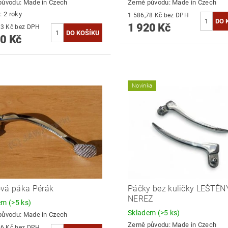
původu:
Made in Czech
Země původu:
Made in Czech
: 2 roky
1 586,78 Kč bez DPH
1 920 Kč
1 760,33 Kč bez DPH
0 Kč
Novinka
vá páka Pérák
Páčky bez kuličky LEŠTĚN
NEREZ
dem
(>5 ks)
Skladem
(>5 ks)
původu:
Made in Czech
Země původu:
Made in Czech
1 404,96 Kč bez DPH