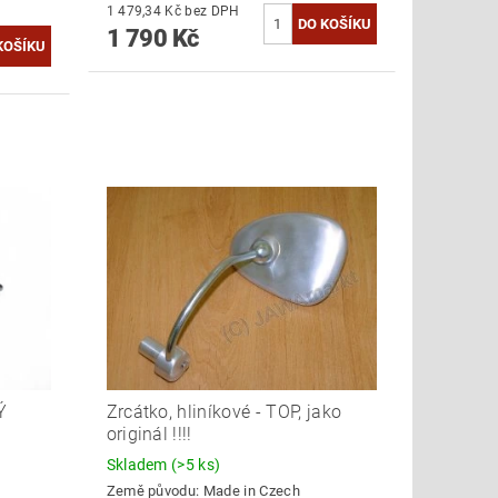
1 479,34 Kč bez DPH
1 790 Kč
Ý
Zrcátko, hliníkové - TOP, jako
originál !!!!
Skladem
(>5 ks)
Země původu:
Made in Czech