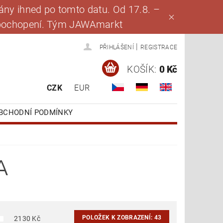
ny ihned po tomto datu. Od 17.8. –
za pochopení. Tým JAWAmarkt
|
PŘIHLÁŠENÍ
REGISTRACE
KOŠÍK:
0 Kč
CZK
EUR
BCHODNÍ PODMÍNKY
A
POLOŽEK K ZOBRAZENÍ:
43
2130
Kč