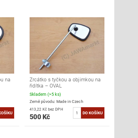
ou na
Zrcátko s tyčkou a objimkou na
řidítka – OVAL
Skladem
(>5 ks)
Země původu:
Made in Czech
413,22 Kč bez DPH
500 Kč