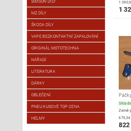
SIMSON DÍLY
1 32
MZ DÍLY
ŠKODA DÍLY
VAPE BEZKONTAKTNÍ ZAPALOVÁNÍ
ORIGINÁL MOTOTECHNA
NÁŘADÍ
LITERATURA
DÁRKY
Páčky
OBLEČENÍ
Skla
PNEU KUSOVÉ TOP CENA
Země 
HELMY
822