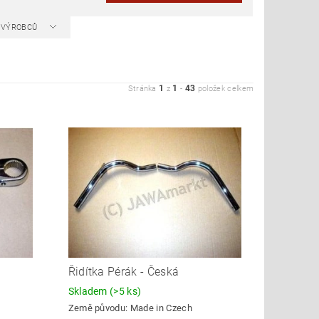
A VÝROBCŮ
1
1
43
Stránka
z
-
položek celkem
Řidítka Pérák - Česká
Skladem
(>5 ks)
Země původu:
Made in Czech