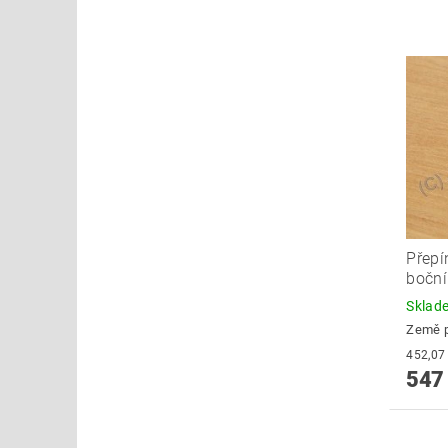
Přepí
boční
Skla
Země 
547