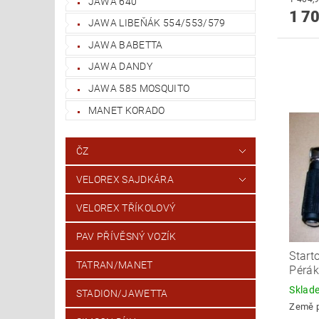
JAWA 640
1 70
JAWA LIBEŇÁK 554/553/579
JAWA BABETTA
JAWA DANDY
JAWA 585 MOSQUITO
MANET KORADO
ČZ
VELOREX SAJDKÁRA
VELOREX TŘÍKOLOVÝ
PAV PŘÍVĚSNÝ VOZÍK
Start
TATRAN/MANET
Pérák
Skla
STADION/JAWETTA
Země 