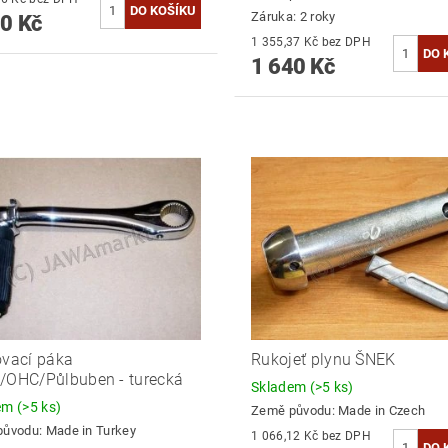
Záruka: 2 roky
0 Kč
1 355,37 Kč bez DPH
1 640 Kč
ovací páka
Rukojeť plynu ŠNEK
/OHC/Půlbuben - turecká
Skladem
(>5 ks)
dem
(>5 ks)
Země původu:
Made in Czech
původu:
Made in Turkey
1 066,12 Kč bez DPH