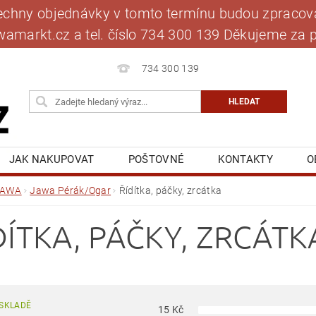
šechny objednávky v tomto termínu budou zpracová
jawamarkt.cz a tel. číslo 734 300 139 Děkujeme 
734 300 139
JAK NAKUPOVAT
POŠTOVNÉ
KONTAKTY
O
BLOG
MOJE OBJEDNÁVKA
JAWA
Jawa Pérák/Ogar
Řídítka, páčky, zrcátka
DÍTKA, PÁČKY, ZRCÁTK
SKLADĚ
15
Kč