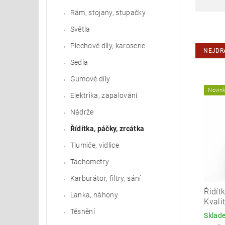
Rám, stojany, stupačky
Světla
Plechové díly, karoserie
NEJDR
Sedla
Gumové díly
Novin
Elektrika, zapalování
Nádrže
Řídítka, páčky, zrcátka
Tlumiče, vidlice
Tachometry
Karburátor, filtry, sání
Řidít
Lanka, náhony
Kvali
Těsnění
Skla