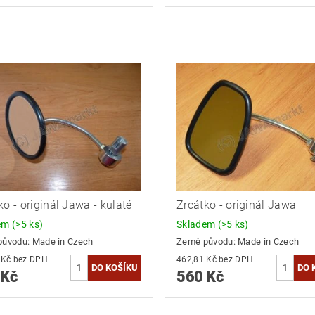
ko - originál Jawa - kulaté
Zrcátko - originál Jawa
dem
(>5 ks)
Skladem
(>5 ks)
původu:
Made in Czech
Země původu:
Made in Czech
471,07 Kč bez DPH
462,81 Kč bez DPH
 Kč
560 Kč