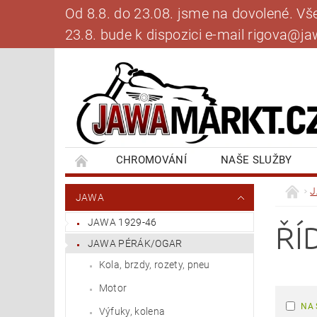
Od 8.8. do 23.08. jsme na dovolené. V
23.8. bude k dispozici e-mail rigova@
CHROMOVÁNÍ
NAŠE SLUŽBY
BANKOVNÍ SPOJENÍ
NAPIŠTE NÁM
JAWA
JAWA 1929-46
ŘÍ
JAWA PÉRÁK/OGAR
Kola, brzdy, rozety, pneu
Motor
NA 
Výfuky, kolena