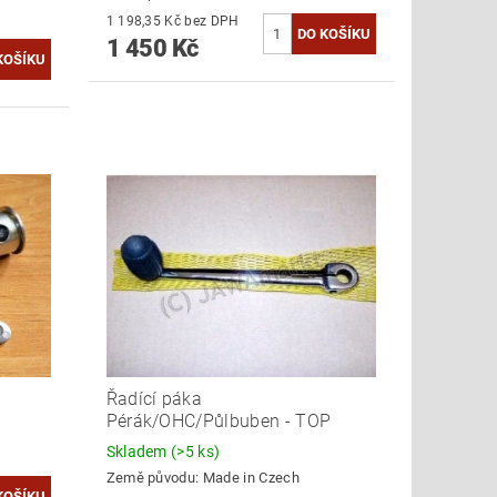
1 198,35 Kč bez DPH
1 450 Kč
Řadící páka
Pérák/OHC/Půlbuben - TOP
Skladem
(>5 ks)
Země původu:
Made in Czech