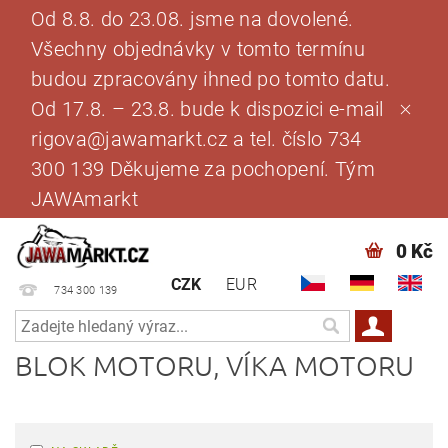
Od 8.8. do 23.08. jsme na dovolené.
Všechny objednávky v tomto termínu
budou zpracovány ihned po tomto datu.
Od 17.8. – 23.8. bude k dispozici e-mail
rigova@jawamarkt.cz a tel. číslo 734
300 139 Děkujeme za pochopení. Tým
JAWAmarkt
0 Kč
CZK
EUR
734 300 139
BLOK MOTORU, VÍKA MOTORU