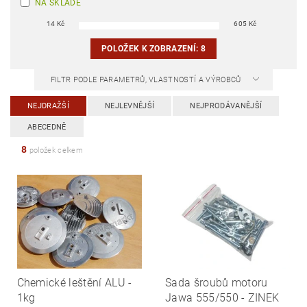
NA SKLADĚ
14
Kč
605
Kč
POLOŽEK K ZOBRAZENÍ:
8
FILTR PODLE PARAMETRŮ, VLASTNOSTÍ A VÝROBCŮ
NEJDRAŽŠÍ
NEJLEVNĚJŠÍ
NEJPRODÁVANĚJŠÍ
ABECEDNĚ
8
položek celkem
Chemické leštění ALU -
Sada šroubů motoru
1kg
Jawa 555/550 - ZINEK