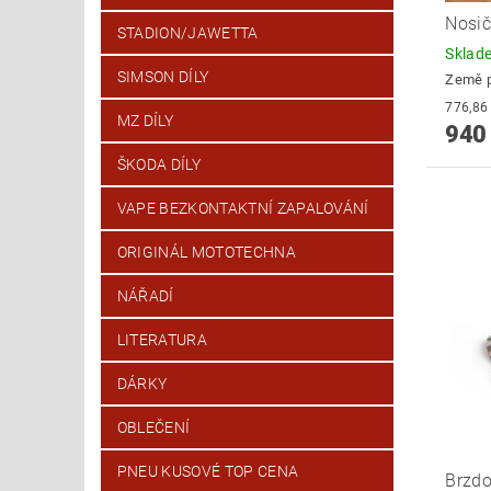
Nosi
STADION/JAWETTA
Skla
SIMSON DÍLY
Země 
MZ DÍLY
940
ŠKODA DÍLY
VAPE BEZKONTAKTNÍ ZAPALOVÁNÍ
ORIGINÁL MOTOTECHNA
NÁŘADÍ
LITERATURA
DÁRKY
OBLEČENÍ
PNEU KUSOVÉ TOP CENA
Brzdo