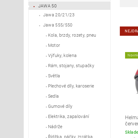
JAWA 50
Jawa 20/21/23
Jawa 555/550
NEJDR
Kola, brzdy, rozety, pneu
Motor
Výfuky, kolena
Novin
Rám, stojany, stupačky
Světla
Plechové díly, karoserie
Sedla
Gumové díly
Elektrika, zapalování
Helma
červe
Nádrže
Skla
Řídítka, páčky, zrcátka