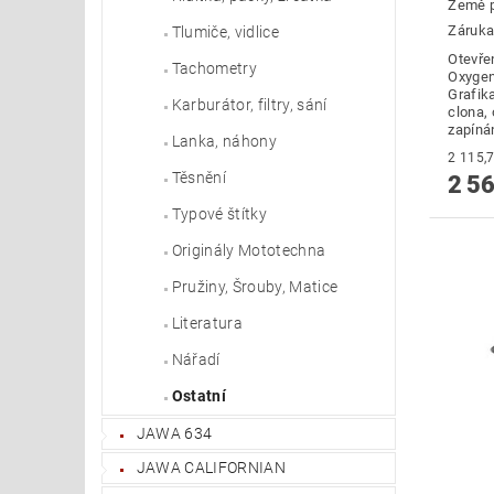
Země 
Záruka
Tlumiče, vidlice
Otevře
Tachometry
Oxygen
Grafika
Karburátor, filtry, sání
clona, 
zapíná
Lanka, náhony
Těsnění
2 56
Typové štítky
Originály Mototechna
Pružiny, Šrouby, Matice
Literatura
Nářadí
Ostatní
JAWA 634
JAWA CALIFORNIAN