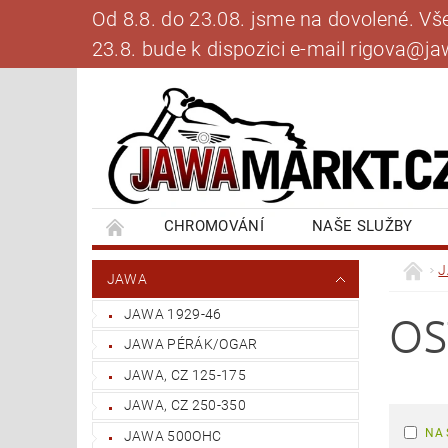
Od 8.8. do 23.08. jsme na dovolené. V
23.8. bude k dispozici e-mail rigova@
CHROMOVÁNÍ
NAŠE SLUŽBY
BANKOVNÍ SPOJENÍ
NAPIŠTE NÁM
JAWA
JAWA 1929-46
OS
JAWA PÉRÁK/OGAR
JAWA, CZ 125-175
JAWA, CZ 250-350
NA 
JAWA 500OHC