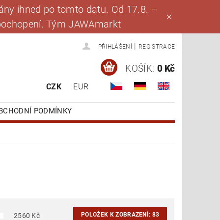
ny ihned po tomto datu. Od 17.8. –
za pochopení. Tým JAWAmarkt
|
PŘIHLÁŠENÍ
REGISTRACE
KOŠÍK:
0 Kč
CZK
EUR
BCHODNÍ PODMÍNKY
POLOŽEK K ZOBRAZENÍ:
83
2560
Kč