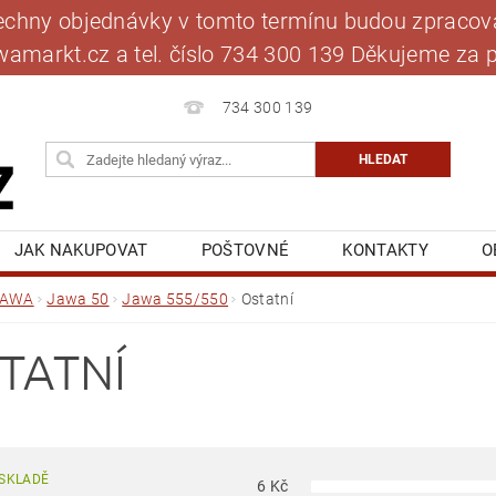
šechny objednávky v tomto termínu budou zpracová
jawamarkt.cz a tel. číslo 734 300 139 Děkujeme 
734 300 139
JAK NAKUPOVAT
POŠTOVNÉ
KONTAKTY
O
BLOG
MOJE OBJEDNÁVKA
JAWA
Jawa 50
Jawa 555/550
Ostatní
TATNÍ
SKLADĚ
6
Kč