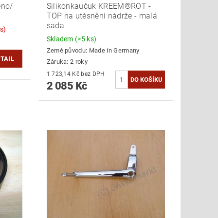
eno/
Silikonkaučuk KREEM®ROT -
TOP na utěsnění nádrže - malá
sada
s)
Skladem
(>5 ks)
Země původu:
Made in Germany
TAIL
Záruka: 2 roky
1 723,14 Kč bez DPH
2 085 Kč