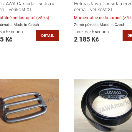
 JAWA Cassida - šedivo/
Helma Jawa Cassida červ
ná - velikost XL
černá - velikost XL
tálně nedostupné
(>5 ks)
Momentálně nedostupné
(>5 k
původu:
Made in Czech
Země původu:
Made in Czech
1 805,79 Kč bez DPH
1 805,79 Kč bez DPH
DETAIL
DE
5 Kč
2 185 Kč