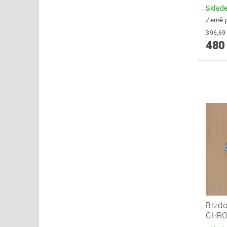
Skla
Země 
480
Brzdo
CHR