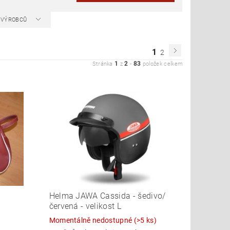
A VÝROBCŮ
1
2
1
2
83
Stránka
z
-
položek celkem
Helma JAWA Cassida - šedivo/
červená - velikost L
Momentálně nedostupné
(>5 ks)