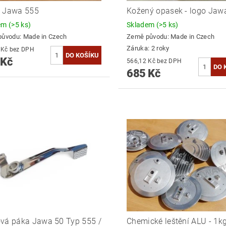
č Jawa 555
Kožený opasek - logo Jaw
dem
(>5 ks)
Skladem
(>5 ks)
původu:
Made in Czech
Země původu:
Made in Czech
Záruka: 2 roky
776,86 Kč bez DPH
 Kč
566,12 Kč bez DPH
685 Kč
vá páka Jawa 50 Typ 555 /
Chemické leštění ALU - 1k