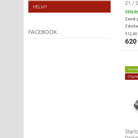
21 / 
HELMY
Skla
Země 
Záruka
FACEBOOK
620
Novin
Origin
Start
Origi