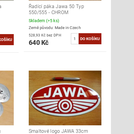
a
Řadící páka Jawa 50 Typ
550/555 - CHROM
Skladem
(>5 ks)
Země původu:
Made in Czech
528,93 Kč bez DPH
640 Kč
g
Smaltové logo JAWA 33cm