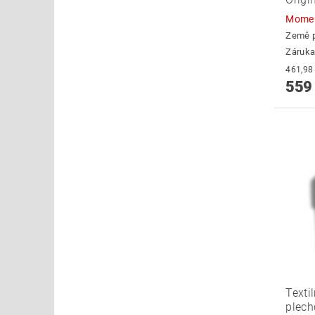
Momen
Země 
Záruka
559
Texti
plech