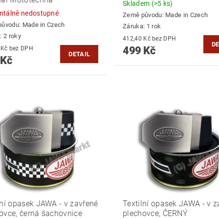
Skladem
(>5 ks)
tálně nedostupné
Země původu:
Made in Czech
původu:
Made in Czech
Záruka: 1 rok
: 2 roky
412,40 Kč bez DPH
DE
499 Kč
461,98 Kč bez DPH
DETAIL
 Kč
lní opasek JAWA - v zavřené
Textilní opasek JAWA - v z
ovce, černá šachovnice
plechovce, ČERNÝ