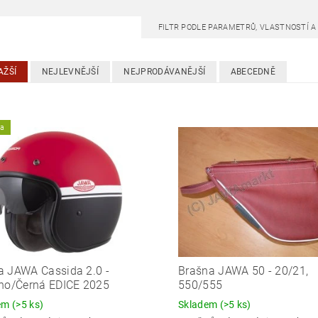
FILTR PODLE PARAMETRŮ, VLASTNOSTÍ 
AŽŠÍ
NEJLEVNĚJŠÍ
NEJPRODÁVANĚJŠÍ
ABECEDNĚ
ka
 JAWA Cassida 2.0 -
Brašna JAWA 50 - 20/21,
no/Černá EDICE 2025
550/555
dem
(>5 ks)
Skladem
(>5 ks)