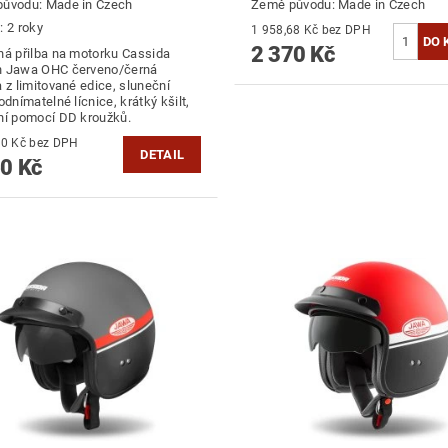
původu:
Made in Czech
Země původu:
Made in Czech
: 2 roky
1 958,68 Kč bez DPH
2 370 Kč
ná přilba na motorku Cassida
 Jawa OHC červeno/černá
 z limitované edice, sluneční
odnímatelné lícnice, krátký kšilt,
ní pomocí DD kroužků.
2 115,70 Kč bez DPH
DETAIL
0 Kč