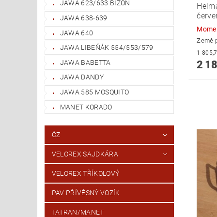
JAWA 623/633 BIZON
Helma
červe
JAWA 638-639
Momen
JAWA 640
Země 
JAWA LIBEŇÁK 554/553/579
JAWA BABETTA
2 18
JAWA DANDY
JAWA 585 MOSQUITO
MANET KORADO
ČZ
VELOREX SAJDKÁRA
VELOREX TŘÍKOLOVÝ
PAV PŘÍVĚSNÝ VOZÍK
TATRAN/MANET