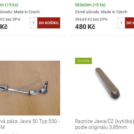
dem
(>5 ks)
Skladem
(>5 ks)
původu:
Made in Czech
Země původu:
Made in Czech
396,69 Kč bez DPH
396,69 Kč bez DPH
 Kč
480 Kč
Novinka
vá páka Jawa 50 Typ 550 -
Raznice Jawa/ČZ (kytička)
OM
podle originálu 3,85mm