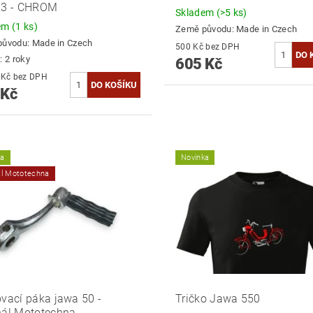
23 - CHROM
Skladem
(>5 ks)
dem
(1 ks)
Země původu:
Made in Czech
původu:
Made in Czech
500 Kč bez DPH
: 2 roky
605 Kč
512,40 Kč bez DPH
 Kč
ka
Novinka
ál Mototechna
ovací páka jawa 50 -
Tričko Jawa 550
nál Mototechna