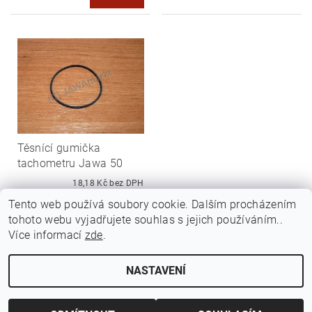
Těsnící gumička
tachometru Jawa 50
18,18 Kč bez DPH
22 Kč
Tento web používá soubory cookie. Dalším procházením
tohoto webu vyjadřujete souhlas s jejich používáním..
Více informací
zde
.
NASTAVENÍ
Upravit nastavení cookies
2026 ©
Jawamarkt
, všechna práva vyhrazena