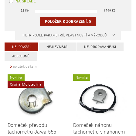
NA SKLADĚ
22
Kč
1799
Kč
POLOŽEK K ZOBRAZENÍ:
5
FILTR PODLE PARAMETRŮ, VLASTNOSTÍ A VÝROBCŮ
NEJDRAŽŠÍ
NEJLEVNĚJŠÍ
NEJPRODÁVANĚJŠÍ
ABECEDNĚ
5
položek celkem
Novinka
Novinka
Originál Mototechna
Domeček převodu
Domeček náhonu
tachometru Jawa 555 -
tachometru s náhonem