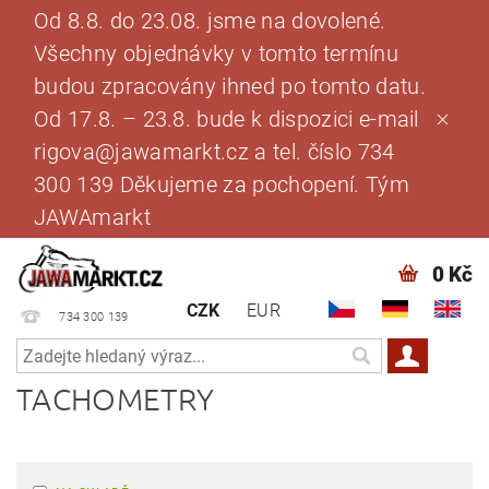
Od 8.8. do 23.08. jsme na dovolené.
Všechny objednávky v tomto termínu
budou zpracovány ihned po tomto datu.
Od 17.8. – 23.8. bude k dispozici e-mail
rigova@jawamarkt.cz a tel. číslo 734
300 139 Děkujeme za pochopení. Tým
JAWAmarkt
0 Kč
CZK
EUR
734 300 139
TACHOMETRY