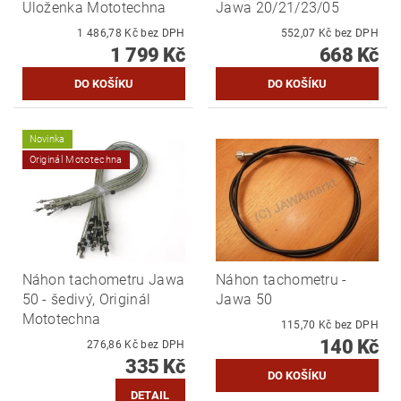
Uloženka Mototechna
Jawa 20/21/23/05
1 486,78 Kč bez DPH
552,07 Kč bez DPH
1 799 Kč
668 Kč
Novinka
Originál Mototechna
Náhon tachometru Jawa
Náhon tachometru -
50 - šedivý, Originál
Jawa 50
Mototechna
115,70 Kč bez DPH
140 Kč
276,86 Kč bez DPH
335 Kč
DETAIL