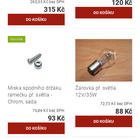
120 Kč
260,33 Kč bez DPH
315 Kč
Novinka
Miska spodního držáku
Žárovka př. světla
rámečku př. světla -
12V/35W
Chrom, sada
72,73 Kč bez DPH
88 Kč
76,86 Kč bez DPH
93 Kč