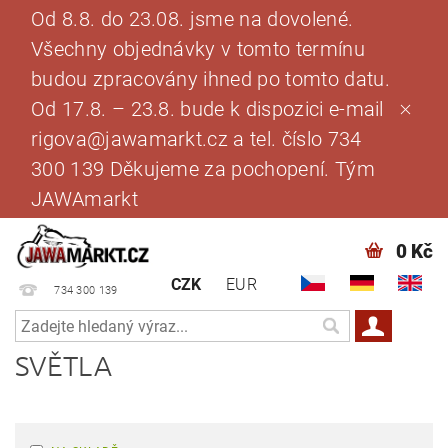
Od 8.8. do 23.08. jsme na dovolené.
Všechny objednávky v tomto termínu
budou zpracovány ihned po tomto datu.
Od 17.8. – 23.8. bude k dispozici e-mail
rigova@jawamarkt.cz a tel. číslo 734
300 139 Děkujeme za pochopení. Tým
JAWAmarkt
0 Kč
CZK
EUR
734 300 139
SVĚTLA