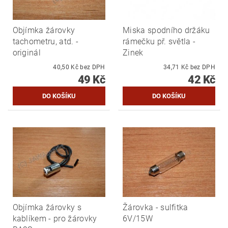
Objímka žárovky
Miska spodního držáku
tachometru, atd. -
rámečku př. světla -
originál
Zinek
40,50 Kč bez DPH
34,71 Kč bez DPH
49 Kč
42 Kč
Objímka žárovky s
Žárovka - sulfitka
kablíkem - pro žárovky
6V/15W