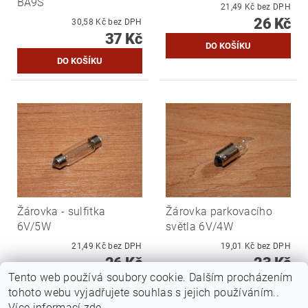
BA9S
21,49 Kč bez DPH
26 Kč
30,58 Kč bez DPH
37 Kč
Žárovka - sulfitka
Žárovka parkovacího
6V/5W
světla 6V/4W
21,49 Kč bez DPH
19,01 Kč bez DPH
26 Kč
23 Kč
Tento web používá soubory cookie. Dalším procházením
tohoto webu vyjadřujete souhlas s jejich používáním..
Více informací
zde
.