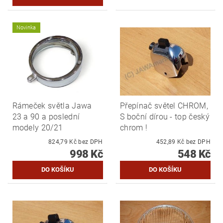
Novinka
Rámeček světla Jawa
Přepínač světel CHROM,
23 a 90 a poslední
S boční dírou - top český
modely 20/21
chrom !
824,79 Kč bez DPH
452,89 Kč bez DPH
998 Kč
548 Kč