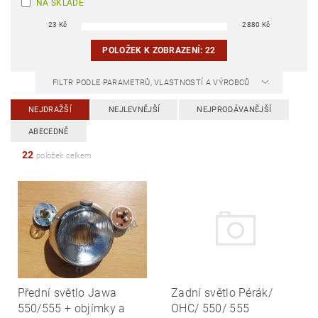
NA SKLADĚ
23
Kč
2880
Kč
POLOŽEK K ZOBRAZENÍ:
22
FILTR PODLE PARAMETRŮ, VLASTNOSTÍ A VÝROBCŮ
NEJDRAŽŠÍ
NEJLEVNĚJŠÍ
NEJPRODÁVANĚJŠÍ
ABECEDNĚ
22
položek celkem
Přední světlo Jawa
Zadní světlo Pérák/
550/555 + objímky a
OHC/ 550/ 555