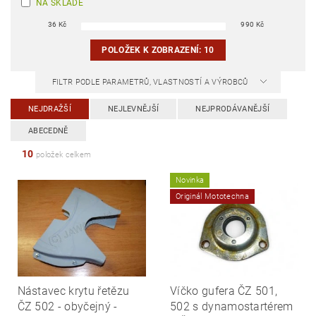
NA SKLADĚ
36
Kč
990
Kč
POLOŽEK K ZOBRAZENÍ:
10
FILTR PODLE PARAMETRŮ, VLASTNOSTÍ A VÝROBCŮ
NEJDRAŽŠÍ
NEJLEVNĚJŠÍ
NEJPRODÁVANĚJŠÍ
ABECEDNĚ
10
položek celkem
Novinka
Originál Mototechna
Nástavec krytu řetězu
Víčko gufera ČZ 501,
ČZ 502 - obyčejný -
502 s dynamostartérem