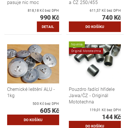
pasuje nic moc
a ČZ 250/455
818,18 Kč bez DPH
611,57 Kč bez DPH
990 Kč
740 Kč
DETAIL
Novinka
Originál Mototechna
Chemické leštění ALU -
Pouzdro řadící hřídele
1kg
Jawa/ČZ - Originál
Mototechna
500 Kč bez DPH
605 Kč
119,01 Kč bez DPH
144 Kč