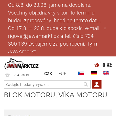
Od 8.8. do 23.08. jsme na dovolené.
Všechny objednávky v tomto termínu
budou zpracovány ihned po tomto datu.
Od 17.8. – 23.8. bude k dispozici e-mail
rigova@jawamarkt.cz a tel. číslo 734
300 139 Děkujeme za pochopení. Tým
JAWAmarkt
0 Kč
CZK
EUR
734 300 139
BLOK MOTORU, VÍKA MOTORU