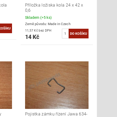
kola
Příložka ložiska kola 24 x 42 x
0,6
Skladem
(>5 ks)
Země původu:
Made in Czech
11,57 Kč bez DPH
14 Kč
y
Pojistka zámku řízení Jawa 634-