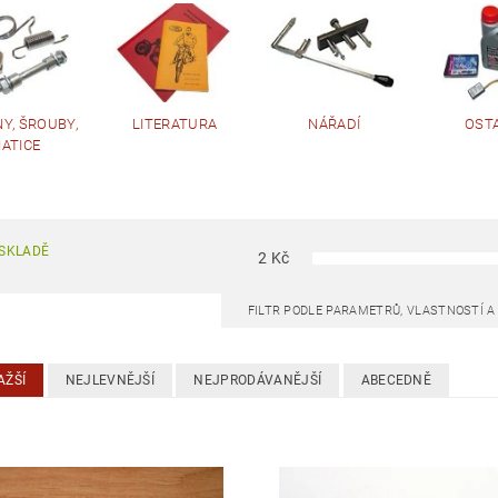
Y, ŠROUBY,
LITERATURA
NÁŘADÍ
OST
ATICE
SKLADĚ
2
Kč
FILTR PODLE PARAMETRŮ, VLASTNOSTÍ 
AŽŠÍ
NEJLEVNĚJŠÍ
NEJPRODÁVANĚJŠÍ
ABECEDNĚ