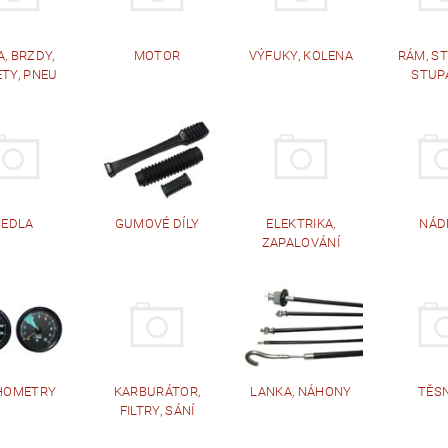
, BRZDY,
MOTOR
VÝFUKY, KOLENA
RÁM, S
TY, PNEU
STUP
SEDLA
GUMOVÉ DÍLY
ELEKTRIKA,
NÁD
ZAPALOVÁNÍ
HOMETRY
KARBURÁTOR,
LANKA, NÁHONY
TĚS
FILTRY, SÁNÍ