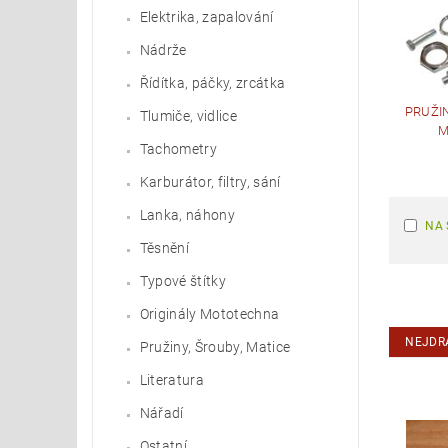
Elektrika, zapalování
Nádrže
Řídítka, páčky, zrcátka
PRUŽIN
Tlumiče, vidlice
M
Tachometry
Karburátor, filtry, sání
Lanka, náhony
NA 
Těsnění
Typové štítky
Originály Mototechna
NEJDR
Pružiny, Šrouby, Matice
Literatura
Nářadí
Ostatní