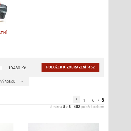
ATNÍ
POLOŽEK K ZOBRAZENÍ:
452
10480
Kč
A VÝROBCŮ
...
8
1
6
7
8
8
452
Stránka
z
-
položek celkem