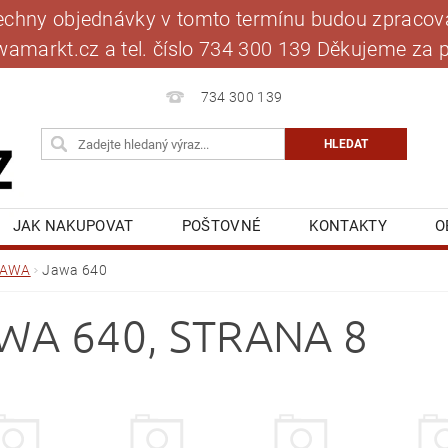
šechny objednávky v tomto termínu budou zpracová
jawamarkt.cz a tel. číslo 734 300 139 Děkujeme 
734 300 139
JAK NAKUPOVAT
POŠTOVNÉ
KONTAKTY
O
BLOG
MOJE OBJEDNÁVKA
JAWA
Jawa 640
WA 640
, STRANA 8