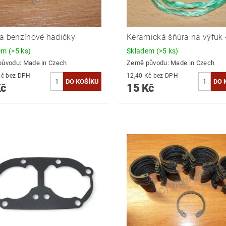
a benzínové hadičky
Keramická šňůra na výfuk 
dem
(>5 ks)
Skladem
(>5 ks)
původu:
Made in Czech
Země původu:
Made in Czech
13,22 Kč bez DPH
12,40 Kč bez DPH
Kč
15 Kč