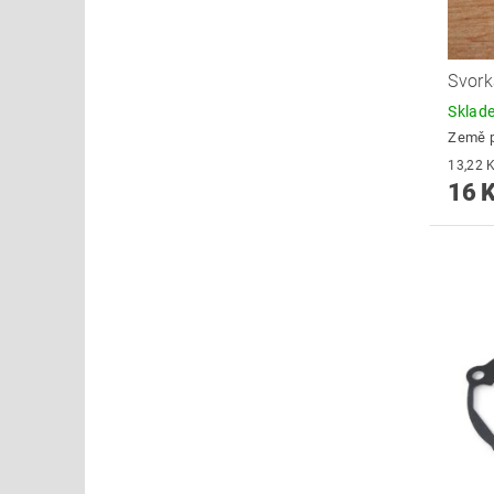
Svork
Skla
Země 
16 