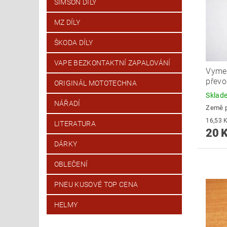
SIMSON DÍLY
MZ DÍLY
ŠKODA DÍLY
VAPE BEZKONTAKTNÍ ZAPALOVÁNÍ
Vyme
převo
ORIGINÁL MOTOTECHNA
Skla
NÁŘADÍ
Země 
LITERATURA
20 
DÁRKY
OBLEČENÍ
PNEU KUSOVÉ TOP CENA
HELMY