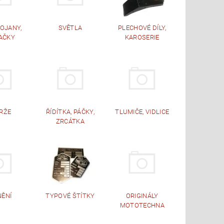
TOJANY,
SVĚTLA
PLECHOVÉ DÍLY,
AČKY
KAROSERIE
RŽE
ŘÍDÍTKA, PÁČKY,
TLUMIČE, VIDLICE
ZRCÁTKA
NĚNÍ
TYPOVÉ ŠTÍTKY
ORIGINÁLY
MOTOTECHNA