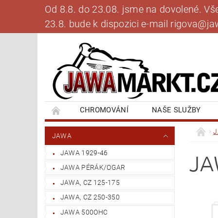
Od 8.8. do 23.08. jsme na dovolené. V
23.8. bude k dispozici e-mail rigova@
CHROMOVÁNÍ
NAŠE SLUŽBY
BANKOVNÍ SPOJENÍ
NAPIŠTE NÁM
JAWA
JAWA 1929-46
JA
JAWA PÉRÁK/OGAR
JAWA, CZ 125-175
JAWA, CZ 250-350
JAWA 500OHC