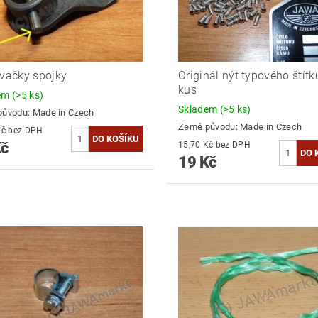
 vačky spojky
Originál nýt typového štítk
kus
dem
(>5 ks)
Skladem
(>5 ks)
původu:
Made in Czech
Země původu:
Made in Czech
15,70 Kč bez DPH
Kč
15,70 Kč bez DPH
19 Kč