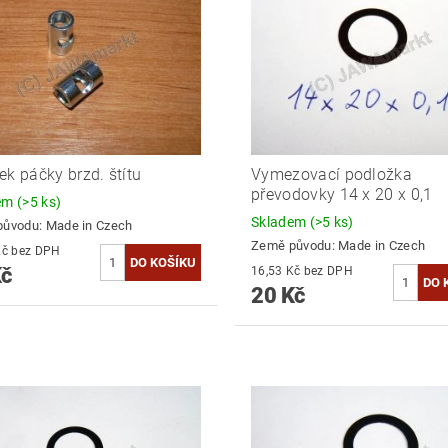
ek páčky brzd. štítu
Vymezovací podložka
převodovky 14 x 20 x 0,1
dem
(>5 ks)
Skladem
(>5 ks)
původu:
Made in Czech
Země původu:
Made in Czech
16,53 Kč bez DPH
Kč
16,53 Kč bez DPH
20 Kč