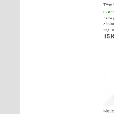
Těsně
Skla
Země 
Záruka
15 
Matic