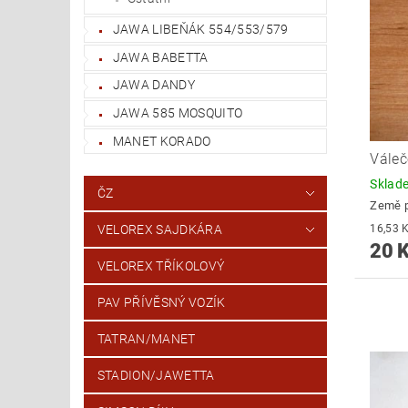
JAWA LIBEŇÁK 554/553/579
JAWA BABETTA
JAWA DANDY
JAWA 585 MOSQUITO
MANET KORADO
Váleč
Skla
ČZ
Země 
VELOREX SAJDKÁRA
20 
VELOREX TŘÍKOLOVÝ
PAV PŘÍVĚSNÝ VOZÍK
TATRAN/MANET
STADION/JAWETTA