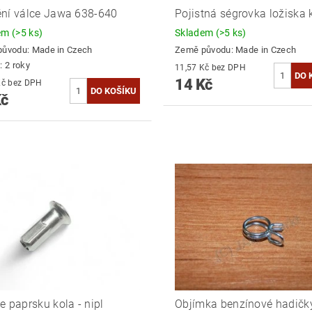
ní válce Jawa 638-640
Pojistná ségrovka ložiska 
dem
(>5 ks)
Skladem
(>5 ks)
původu:
Made in Czech
Země původu:
Made in Czech
: 2 roky
11,57 Kč bez DPH
14 Kč
12,40 Kč bez DPH
Kč
e paprsku kola - nipl
Objímka benzínové hadičk