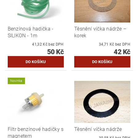
Benzínová hadička -
Těsnění víčka nádrže –
SILIKON - 1m
korek
41,32 Kč bez DPH
34,71 Kč bez DPH
50 Kč
42 Kč
Novinka
Filtr benzínové hadičky s
Těsnění víčka nádrže
magnetem