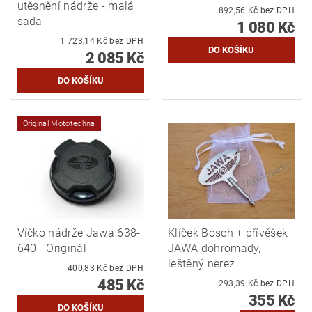
utěsnění nádrže - malá
892,56 Kč bez DPH
sada
1 080 Kč
1 723,14 Kč bez DPH
2 085 Kč
Originál Mototechna
Víčko nádrže Jawa 638-
Klíček Bosch + přívěšek
640 - Originál
JAWA dohromady,
leštěný nerez
400,83 Kč bez DPH
485 Kč
293,39 Kč bez DPH
355 Kč