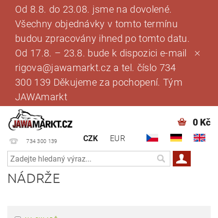
Od 8.8. do 23.08. jsme na dovolené.
Všechny objednávky v tomto termínu
budou zpracovány ihned po tomto datu.
Od 17.8. – 23.8. bude k dispozici e-mail
rigova@jawamarkt.cz a tel. číslo 734
300 139 Děkujeme za pochopení. Tým
JAWAmarkt
0 Kč
CZK
EUR
734 300 139
NÁDRŽE