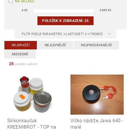
NA SKLADĚ
4
Kč
2085
Kč
POLOŽEK K ZOBRAZENÍ:
25
FILTR PODLE PARAMETRŮ, VLASTNOSTÍ A VÝROBCŮ
NEJDRAŽŠÍ
NEJLEVNĚJŠÍ
NEJPRODÁVANĚJŠÍ
ABECEDNĚ
25
položek celkem
Silikonkaučuk
Víčko nádrže Jawa 640 -
KREEM®ROT - TOP na
malé