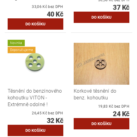
30,58 Kč bez DPH
37 Kč
33,06 Kč bez DPH
40 Kč
Novinka
Doporučujeme
Těsnění do benzínového
Korkové těsnění do
kohoutku VITON -
benz. kohoutku
Extrémně odolné !
19,83 Kč bez DPH
24 Kč
26,45 Kč bez DPH
32 Kč