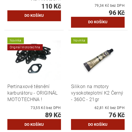
110 Kč
79,34 Kč bez DPH
96 Kč
Novinka
Novinka
Originál Mototechna
Pertinaxové těsnění
Silikon na motory
karburátoru - ORIGINÁL
vysokoteplotní K2 Černý
MOTOTECHNA !
- 360C - 21gr
73,55 Kč bez DPH
62,81 Kč bez DPH
89 Kč
76 Kč