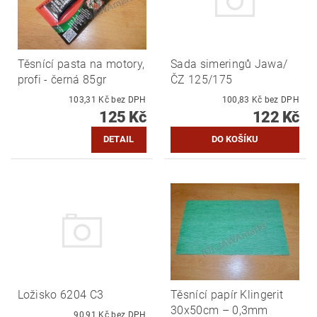
Těsnící pasta na motory,
Sada simeringů Jawa/
profi - černá 85gr
ČZ 125/175
103,31 Kč bez DPH
100,83 Kč bez DPH
125 Kč
122 Kč
DETAIL
Ložisko 6204 C3
Těsnící papír Klingerit
30x50cm – 0,3mm
90,91 Kč bez DPH