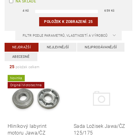
NA SKLADĚ
4
Kč
659
Kč
POLOŽEK K ZOBRAZENÍ:
25
FILTR PODLE PARAMETRŮ, VLASTNOSTÍ A VÝROBCŮ
NEJDRAŽŠÍ
NEJLEVNĚJŠÍ
NEJPRODÁVANĚJŠÍ
ABECEDNĚ
25
položek celkem
Novinka
Originál Mototechna
Hliníkový labyrint
Sada Ložisek Jawa/ČZ
motoru Jawa/ČZ
125/175