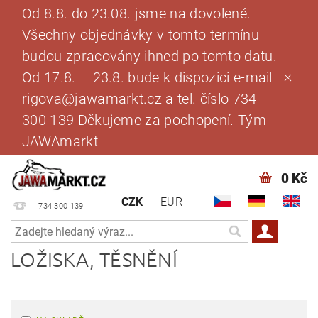
Od 8.8. do 23.08. jsme na dovolené.
Všechny objednávky v tomto termínu
budou zpracovány ihned po tomto datu.
Od 17.8. – 23.8. bude k dispozici e-mail
rigova@jawamarkt.cz a tel. číslo 734
300 139 Děkujeme za pochopení. Tým
JAWAmarkt
0 Kč
CZK
EUR
734 300 139
LOŽISKA, TĚSNĚNÍ