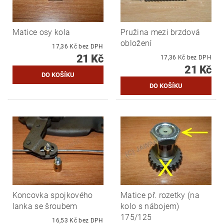
Matice osy kola
Pružina mezi brzdová
obložení
17,36 Kč bez DPH
21 Kč
17,36 Kč bez DPH
21 Kč
Koncovka spojkového
Matice př. rozetky (na
lanka se šroubem
kolo s nábojem)
175/125
16,53 Kč bez DPH