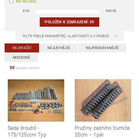
NA SKLADĚ
8
Kč
540
Kč
POLOŽEK K ZOBRAZENÍ:
59
FILTR PODLE PARAMETRŮ, VLASTNOSTÍ A VÝROBCŮ
NEJDRAŽŠÍ
NEJLEVNĚJŠÍ
NEJPRODÁVANĚJŠÍ
ABECEDNĚ
59
položek celkem
Sada šroubů -
Pružiny zadního tlumiče
175/125ccm Typ
20cm – 1pár