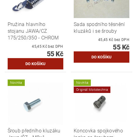
Pružina hlavního
Sada spodního těsnění
stojanu JAWA/CZ
kluzáků i se šrouby
175/250/350 - CHROM
45,45 Kč bez DPH
55 Kč
45,45 Kč bez DPH
55 Kč
Novinka
Novinka
Originál Mototechna
Šroub předního kluzáku
Koncovka spojkového