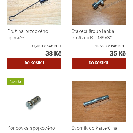
Pružina brzdového
Stavěcí šroub lanka
spínače
proříznutý - M6x30
31,40 Kč bez DPH
28,93 Kč bez DPH
38 Kč
35 Kč
Novinka
Koncovka spojkového
Svorník do karterů na