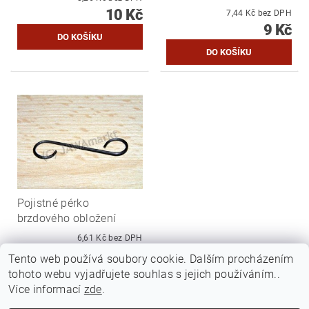
10 Kč
7,44 Kč bez DPH
9 Kč
Pojistné pérko
brzdového obložení
6,61 Kč bez DPH
8 Kč
Tento web používá soubory cookie. Dalším procházením
tohoto webu vyjadřujete souhlas s jejich používáním..
Více informací
zde
.