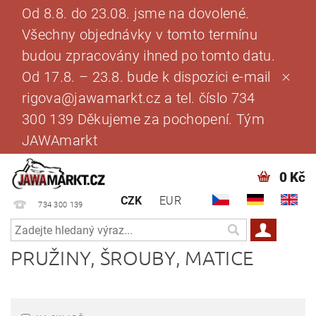
Od 8.8. do 23.08. jsme na dovolené.
Všechny objednávky v tomto termínu
budou zpracovány ihned po tomto datu.
Od 17.8. – 23.8. bude k dispozici e-mail
rigova@jawamarkt.cz a tel. číslo 734
300 139 Děkujeme za pochopení. Tým
JAWAmarkt
0 Kč
CZK
EUR
734 300 139
PRUŽINY, ŠROUBY, MATICE