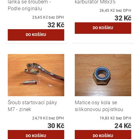
lanka se šroubem -
karburátor M8x35
Podle originálu
26,45 Kč bez DPH
32 Kč
26,45 Kč bez DPH
32 Kč
Šroub startovací páky
Matice osy kola se
M7 - zinek
silikonovou pojistkou
24,79 Kč bez DPH
19,83 Kč bez DPH
30 Kč
24 Kč