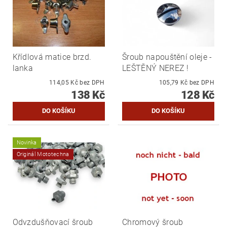
Křídlová matice brzd.
Šroub napouštění oleje -
lanka
LEŠTĚNÝ NEREZ !
114,05 Kč bez DPH
105,79 Kč bez DPH
138 Kč
128 Kč
Novinka
Originál Mototechna
Odvzdušňovací šroub
Chromový šroub