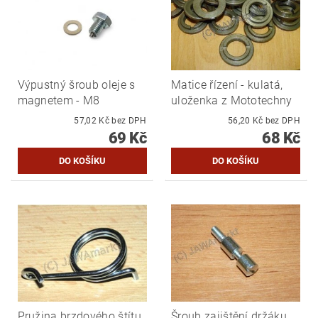
Výpustný šroub oleje s
Matice řízení - kulatá,
magnetem - M8
uloženka z Mototechny
57,02 Kč bez DPH
56,20 Kč bez DPH
69 Kč
68 Kč
Pružina brzdového štítu
Šroub zajištění držáku