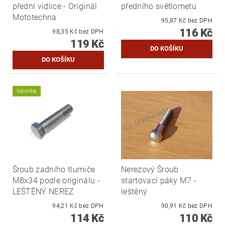
přední vidlice - Originál
předního světlometu
Mototechna
95,87 Kč bez DPH
116 Kč
98,35 Kč bez DPH
119 Kč
Novinka
Šroub zadního tlumiče
Nerezový Šroub
M8x34 podle originálu -
startovací páky M7 -
LEŠTĚNÝ NEREZ
leštěný
94,21 Kč bez DPH
90,91 Kč bez DPH
114 Kč
110 Kč