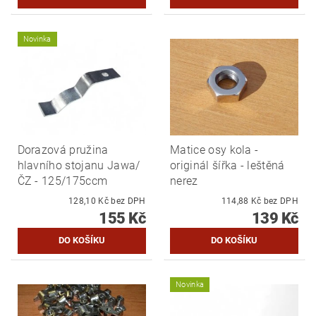
Novinka
Dorazová pružina
Matice osy kola -
hlavního stojanu Jawa/
originál šířka - leštěná
ČZ - 125/175ccm
nerez
128,10 Kč bez DPH
114,88 Kč bez DPH
155 Kč
139 Kč
Novinka