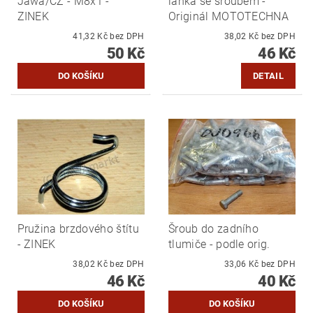
Jawa/ČZ - M8x1 -
lanka se šroubem -
ZINEK
Originál MOTOTECHNA
41,32 Kč bez DPH
38,02 Kč bez DPH
50 Kč
46 Kč
DETAIL
Pružina brzdového štítu
Šroub do zadního
- ZINEK
tlumiče - podle orig.
38,02 Kč bez DPH
33,06 Kč bez DPH
46 Kč
40 Kč