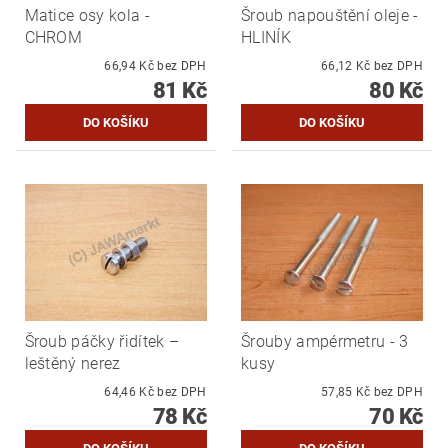
Matice osy kola -
Šroub napouštění oleje -
CHROM
HLINÍK
66,94 Kč bez DPH
66,12 Kč bez DPH
81 Kč
80 Kč
Šroub páčky řidítek –
Šrouby ampérmetru - 3
leštěný nerez
kusy
64,46 Kč bez DPH
57,85 Kč bez DPH
78 Kč
70 Kč