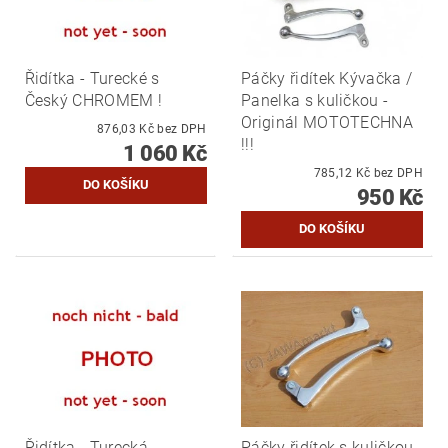
Řidítka - Turecké s
Páčky řidítek Kývačka /
Český CHROMEM !
Panelka s kuličkou -
Originál MOTOTECHNA
876,03 Kč bez DPH
!!!
1 060 Kč
785,12 Kč bez DPH
950 Kč
Řidítka - Turecká
Páčky řidítek s kuličkou