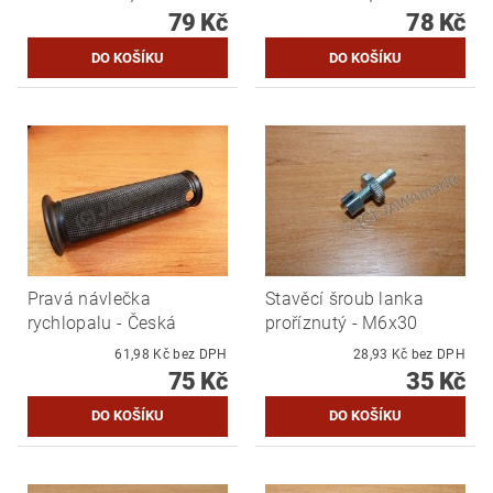
79 Kč
78 Kč
Pravá návlečka
Stavěcí šroub lanka
rychlopalu - Česká
proříznutý - M6x30
61,98 Kč bez DPH
28,93 Kč bez DPH
75 Kč
35 Kč