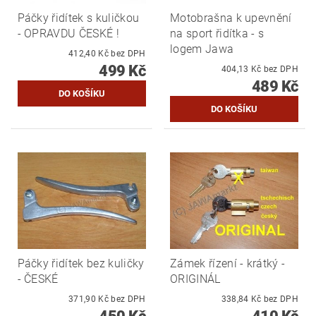
Páčky řidítek s kuličkou
Motobrašna k upevnění
- OPRAVDU ČESKÉ !
na sport řidítka - s
logem Jawa
412,40 Kč bez DPH
499 Kč
404,13 Kč bez DPH
489 Kč
Páčky řidítek bez kuličky
Zámek řízení - krátký -
- ČESKÉ
ORIGINÁL
371,90 Kč bez DPH
338,84 Kč bez DPH