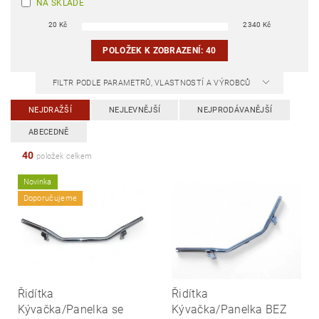
NA SKLADĚ
20
Kč
2340
Kč
POLOŽEK K ZOBRAZENÍ:
40
FILTR PODLE PARAMETRŮ, VLASTNOSTÍ A VÝROBCŮ
NEJDRAŽŠÍ
NEJLEVNĚJŠÍ
NEJPRODÁVANĚJŠÍ
ABECEDNĚ
40
položek celkem
Novinka
Doporučujeme
Řidítka
Řidítka
Kývačka/Panelka se
Kývačka/Panelka BEZ