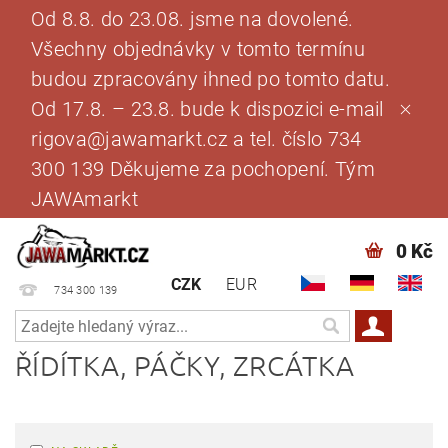
Od 8.8. do 23.08. jsme na dovolené.
Všechny objednávky v tomto termínu
budou zpracovány ihned po tomto datu.
Od 17.8. – 23.8. bude k dispozici e-mail
rigova@jawamarkt.cz a tel. číslo 734
300 139 Děkujeme za pochopení. Tým
JAWAmarkt
0 Kč
CZK
EUR
734 300 139
ŘÍDÍTKA, PÁČKY, ZRCÁTKA