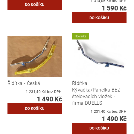
1 314,05 Kč bez DPH
1 590 Kč
Novinka
Řidítka - Česká
Řidítka
Kývačka/Panelka BEZ
1 231,40 Kč bez DPH
štelovacích vložek -
1 490 Kč
firma DUELLS
1 231,40 Kč bez DPH
1 490 Kč