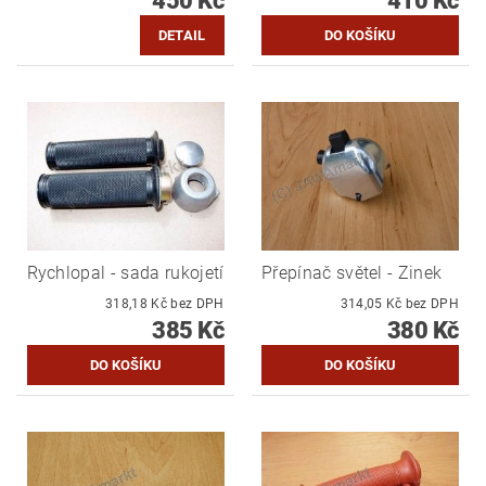
450 Kč
410 Kč
DETAIL
Rychlopal - sada rukojetí
Přepínač světel - Zinek
318,18 Kč bez DPH
314,05 Kč bez DPH
385 Kč
380 Kč