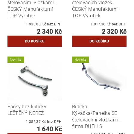
štelovacími vložkami -
štelovacích vložek -
ČESKÝ Manufakturní
ČESKÝ Manufakturní
TOP Výrobek
TOP Výrobek
1 933,88 Kč bez DPH
1 917,36 Kč bez DPH
2 340 Kč
2 320 Kč
Novinka
Novinka
Páčky bez kuličky
Řídítka
LEŠTĚNÝ NEREZ
Kývačka/Panelka SE
štelovacími vložkami -
1 355,37 Kč bez DPH
firma DUELLS
1 640 Kč