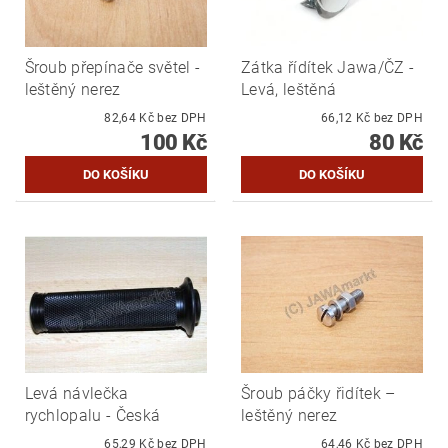
Šroub přepínače světel -
Zátka řídítek Jawa/ČZ -
leštěný nerez
Levá, leštěná
82,64 Kč bez DPH
66,12 Kč bez DPH
100 Kč
80 Kč
Levá návlečka
Šroub páčky řidítek –
rychlopalu - Česká
leštěný nerez
65,29 Kč bez DPH
64,46 Kč bez DPH