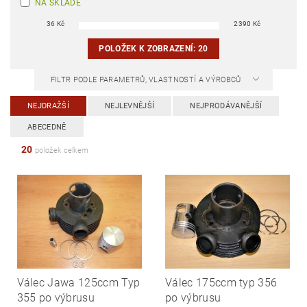
NA SKLADĚ
36
Kč
2390
Kč
POLOŽEK K ZOBRAZENÍ:
20
FILTR PODLE PARAMETRŮ, VLASTNOSTÍ A VÝROBCŮ
NEJDRAŽŠÍ
NEJLEVNĚJŠÍ
NEJPRODÁVANĚJŠÍ
ABECEDNĚ
20
položek celkem
Válec Jawa 125ccm Typ
Válec 175ccm typ 356
355 po výbrusu
po výbrusu