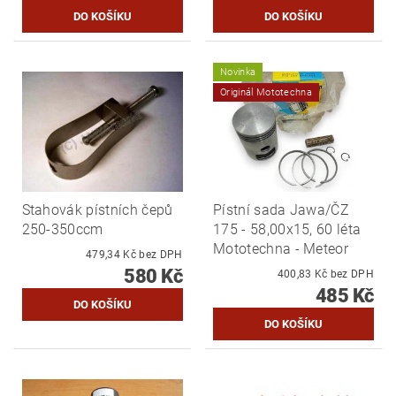
Novinka
Originál Mototechna
Stahovák pístních čepů
Pístní sada Jawa/ČZ
250-350ccm
175 - 58,00x15, 60 léta
Mototechna - Meteor
479,34 Kč bez DPH
580 Kč
400,83 Kč bez DPH
485 Kč