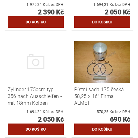
1 975,21 Kč bez DPH
1 694,21 Kč bez DPH
2 390 Kč
2 050 Kč
Zylinder 175ccm typ
Pístní sada 175 česká
356 nach Ausschleifen -
58,25 x 16" Firma
mit 18mm Kolben
ALMET
1 694,21 Kč bez DPH
570,25 Kč bez DPH
2 050 Kč
690 Kč