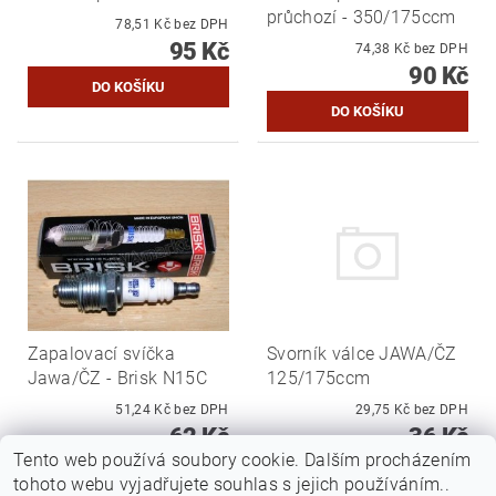
průchozí - 350/175ccm
78,51 Kč bez DPH
95 Kč
74,38 Kč bez DPH
90 Kč
Zapalovací svíčka
Svorník válce JAWA/ČZ
Jawa/ČZ - Brisk N15C
125/175ccm
51,24 Kč bez DPH
29,75 Kč bez DPH
62 Kč
36 Kč
Tento web používá soubory cookie. Dalším procházením
tohoto webu vyjadřujete souhlas s jejich používáním..