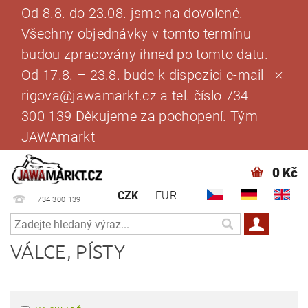
Od 8.8. do 23.08. jsme na dovolené.
Všechny objednávky v tomto termínu
budou zpracovány ihned po tomto datu.
Od 17.8. – 23.8. bude k dispozici e-mail
rigova@jawamarkt.cz a tel. číslo 734
300 139 Děkujeme za pochopení. Tým
JAWAmarkt
0 Kč
CZK
EUR
734 300 139
VÁLCE, PÍSTY