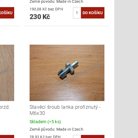
Země původu:
Made in Czech
190,08 Kč bez DPH
230 Kč
brzd.
Stavěcí šroub lanka proříznutý -
M6x30
Skladem
(>5 ks)
Země původu:
Made in Czech
28,93 Kč bez DPH