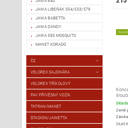
215
JAWA 640
JAWA LIBEŇÁK 554/553/579
JAWA BABETTA
JAWA DANDY
Novin
JAWA 585 MOSQUITO
MANET KORADO
ČZ
VELOREX SAJDKÁRA
VELOREX TŘÍKOLOVÝ
Konco
PAV PŘÍVĚSNÝ VOZÍK
šroub
Skla
TATRAN/MANET
Země 
Záruka
STADION/JAWETTA