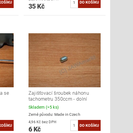
35 Kč
a se
Zajišťovací šroubek náhonu
tachometru 350ccm - dolní
Skladem
(>5 ks)
Země původu:
Made in Czech
4,96 Kč bez DPH
6 Kč