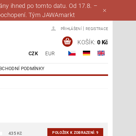
ny ihned po tomto datu. Od 17.8. –
za pochopení. Tým JAWAmarkt
|
PŘIHLÁŠENÍ
REGISTRACE
KOŠÍK:
0 Kč
CZK
EUR
BCHODNÍ PODMÍNKY
POLOŽEK K ZOBRAZENÍ:
9
435
Kč