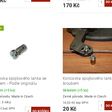
 Kč
170 Kč
ka
vka spojkového lanka se
Koncovka spojkového lank
em - Podle originálu
šroubem
dem
(>5 ks)
Skladem
(>5 ks)
původu:
Made in Czech
Země původu:
Made in Czech
: 2 roky
16,53 Kč bez DPH
20 Kč
26,45 Kč bez DPH