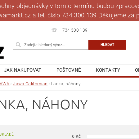
šechny objednávky v tomto termínu budou zpracová
jawamarkt.cz a tel. číslo 734 300 139 Děkujeme 
734 300 139
JAK NAKUPOVAT
POŠTOVNÉ
KONTAKTY
O
BLOG
MOJE OBJEDNÁVKA
JAWA
Jawa Californian
Lanka, náhony
NKA, NÁHONY
SKLADĚ
6
Kč