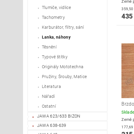
Země 
Tlumiče, vidlice
435
Tachometry
Karburátor, filtry, sání
Lanka, náhony
Těsnění
Typové štítky
Originály Mototechna
Pružiny, Šrouby, Matice
Literatura
Nářadí
Brzdo
Ostatní
Skla
JAWA 623/633 BIZON
Země 
JAWA 638-639