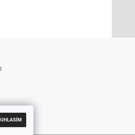
č
OUHLASÍM