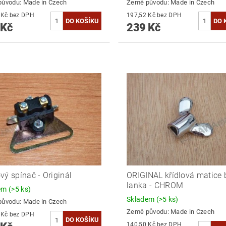
původu:
Made in Czech
Země původu:
Made in Czech
359,50 Kč bez DPH
197,52 Kč bez DPH
 Kč
239 Kč
vý spínač - Originál
ORIGINAL křídlová matice 
lanka - CHROM
dem
(>5 ks)
Skladem
(>5 ks)
původu:
Made in Czech
Země původu:
Made in Czech
177,69 Kč bez DPH
140,50 Kč bez DPH