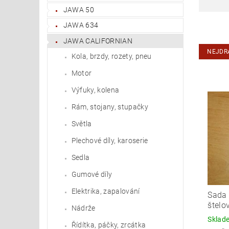
JAWA 50
JAWA 634
JAWA CALIFORNIAN
NEJDR
Kola, brzdy, rozety, pneu
Motor
Výfuky, kolena
Rám, stojany, stupačky
Světla
Plechové díly, karoserie
Sedla
Gumové díly
Elektrika, zapalování
Sada 
štel
Nádrže
Skla
Řídítka, páčky, zrcátka