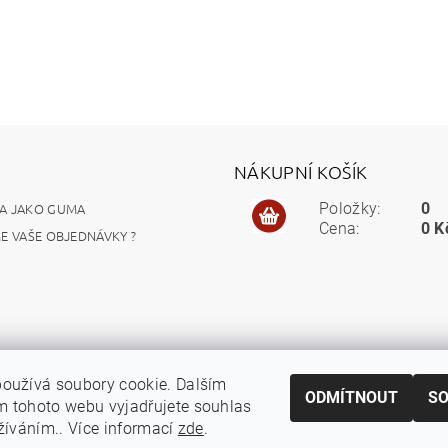
NÁKUPNÍ KOŠÍK
A JAKO GUMA
Položky:
0
Cena:
0 K
ME VAŠE OBJEDNÁVKY ?
oužívá soubory cookie. Dalším
ODMÍTNOUT
S
 tohoto webu vyjadřujete souhlas
užíváním.. Více informací
zde
.