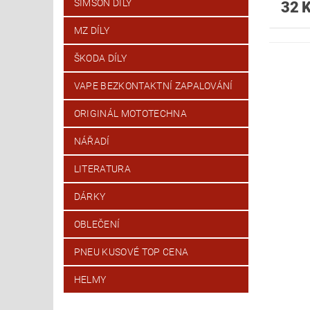
SIMSON DÍLY
32 
MZ DÍLY
ŠKODA DÍLY
VAPE BEZKONTAKTNÍ ZAPALOVÁNÍ
ORIGINÁL MOTOTECHNA
NÁŘADÍ
LITERATURA
DÁRKY
OBLEČENÍ
PNEU KUSOVÉ TOP CENA
HELMY