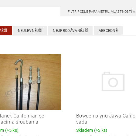
FILTR PODLE PARAMETRŮ, VLASTNOSTÍ 
AŽŠÍ
NEJLEVNĚJŠÍ
NEJPRODÁVANĚJŠÍ
ABECEDNĚ
lanek Californian se
Bowden plynu Jawa Califor
ovacíma šroubama
sada
dem
(>5 ks)
Skladem
(>5 ks)