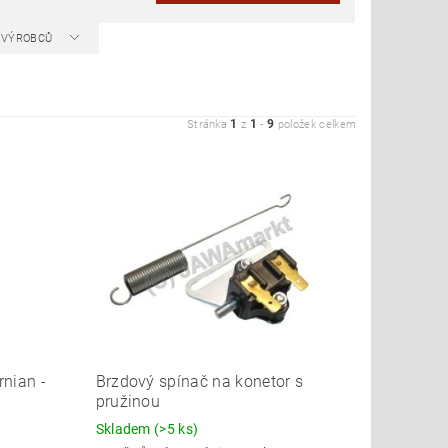
A VÝROBCŮ
1
1
9
Stránka
z
-
položek celkem
nian -
Brzdový spínač na konetor s
pružinou
Skladem
(>5 ks)