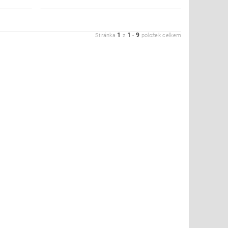
1
1
9
Stránka
z
-
položek celkem