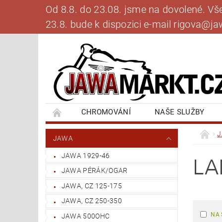
Od 8.8. do 23.08. jsme na dovolené. V
23.8. bude k dispozici e-mail rigova@
CHROMOVÁNÍ
NAŠE SLUŽBY
BANKOVNÍ SPOJENÍ
NAPIŠTE NÁM
JAWA
JAWA 1929-46
LA
JAWA PÉRÁK/OGAR
JAWA, CZ 125-175
JAWA, CZ 250-350
NA 
JAWA 500OHC