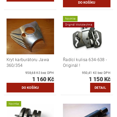
Novinka
Originál Mototechna
Kryt karburátoru Jawa
Řadící kulisa 634-638 -
360/354
Originál !
958,68 Kč bez DPH
950,41 Kč bez DPH
1 160 Kč
1 150 Kč
DETAIL
Novinka