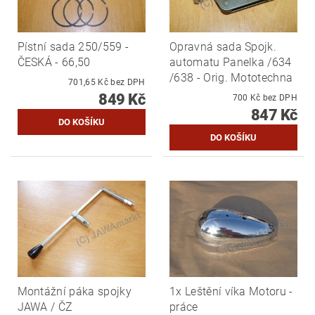
Pístní sada 250/559 -
Opravná sada Spojk.
ČESKÁ - 66,50
automatu Panelka /634
/638 - Orig. Mototechna
701,65 Kč bez DPH
849 Kč
700 Kč bez DPH
847 Kč
Montážní páka spojky
1x Leštění víka Motoru -
JAWA / ČZ
práce