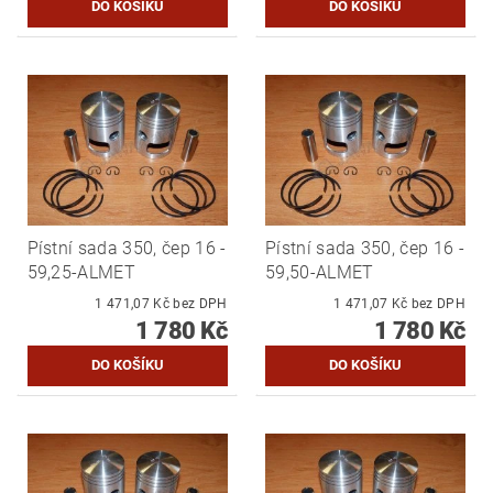
Pístní sada 350, čep 16 -
Pístní sada 350, čep 16 -
59,25-ALMET
59,50-ALMET
1 471,07 Kč bez DPH
1 471,07 Kč bez DPH
1 780 Kč
1 780 Kč