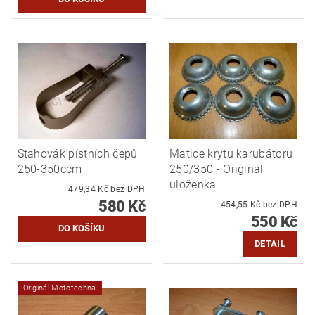
Stahovák pístních čepů
Matice krytu karubátoru
250-350ccm
250/350 - Originál
uloženka
479,34 Kč bez DPH
580 Kč
454,55 Kč bez DPH
550 Kč
DETAIL
Originál Mototechna