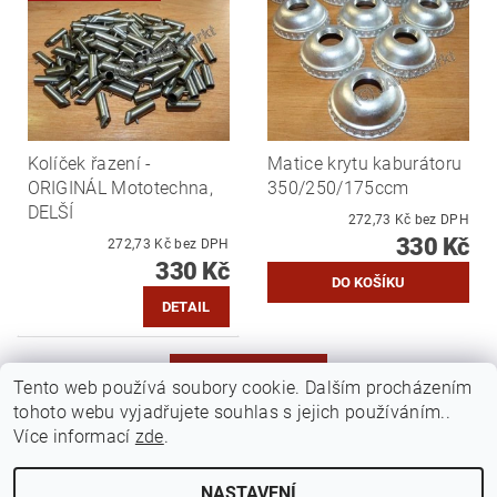
Kolíček řazení -
Matice krytu kaburátoru
ORIGINÁL Mototechna,
350/250/175ccm
DELŠÍ
272,73 Kč bez DPH
330 Kč
272,73 Kč bez DPH
330 Kč
DETAIL
DALŠÍ PRODUKTY
Tento web používá soubory cookie. Dalším procházením
tohoto webu vyjadřujete souhlas s jejich používáním..
1
2
3
Více informací
zde
.
NASTAVENÍ