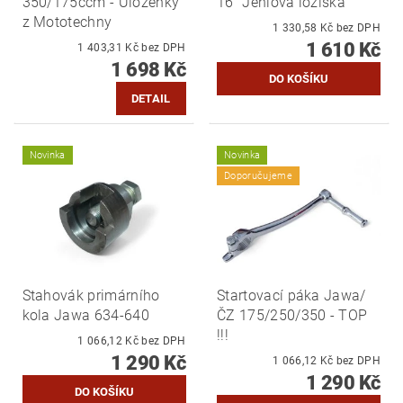
350/175ccm - Uloženky
16" Jehlová ložiska
z Mototechny
1 330,58 Kč bez DPH
1 610 Kč
1 403,31 Kč bez DPH
1 698 Kč
DETAIL
Novinka
Novinka
Doporučujeme
Stahovák primárního
Startovací páka Jawa/
kola Jawa 634-640
ČZ 175/250/350 - TOP
!!!
1 066,12 Kč bez DPH
1 290 Kč
1 066,12 Kč bez DPH
1 290 Kč