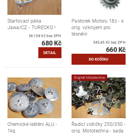
Startovací páka
Pastorek Motoru 18z - s
Jawa/CZ - TURECKO !
orig. výkrojem pro
těsnění
561,98 Kč bez DPH
680 Kč
545,45 Kč bez DPH
660 Kč
DETAIL
Originál Mototechna
Chemické leštění ALU -
Řadící vidličky 250/350 -
1kg
orig. Mototechna - sada