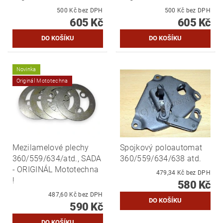
500 Kč bez DPH
500 Kč bez DPH
605 Kč
605 Kč
Novinka
Originál Mototechna
Mezilamelové plechy
Spojkový poloautomat
360/559/634/atd., SADA
360/559/634/638 atd.
- ORIGINÁL Mototechna
479,34 Kč bez DPH
!
580 Kč
487,60 Kč bez DPH
590 Kč