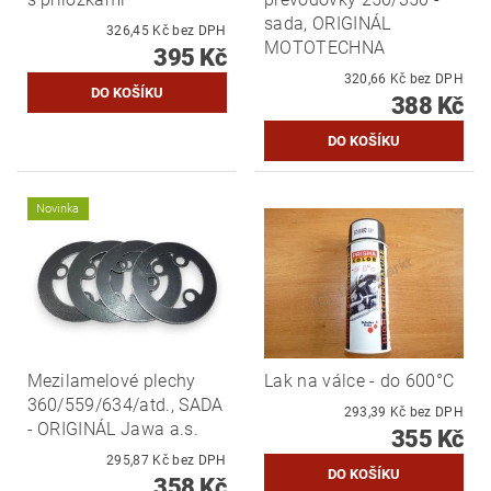
sada, ORIGINÁL
326,45 Kč bez DPH
MOTOTECHNA
395 Kč
320,66 Kč bez DPH
388 Kč
Novinka
Mezilamelové plechy
Lak na válce - do 600°C
360/559/634/atd., SADA
293,39 Kč bez DPH
- ORIGINÁL Jawa a.s.
355 Kč
295,87 Kč bez DPH
358 Kč