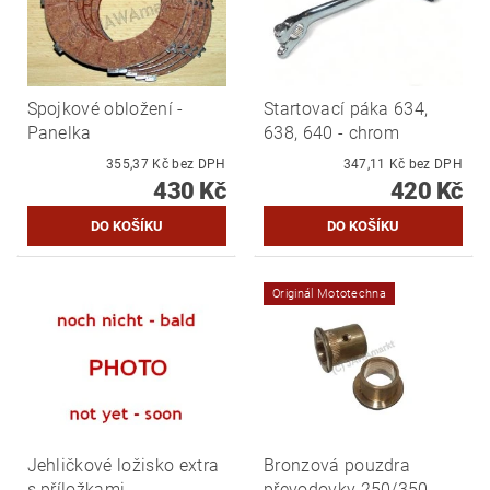
Spojkové obložení -
Startovací páka 634,
Panelka
638, 640 - chrom
355,37 Kč bez DPH
347,11 Kč bez DPH
430 Kč
420 Kč
Originál Mototechna
Jehličkové ložisko extra
Bronzová pouzdra
s příložkami
převodovky 250/350 -