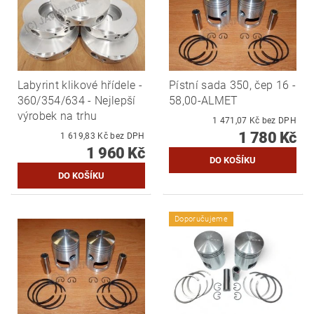
Labyrint klikové hřídele -
Pístní sada 350, čep 16 -
360/354/634 - Nejlepší
58,00-ALMET
výrobek na trhu
1 471,07 Kč bez DPH
1 780 Kč
1 619,83 Kč bez DPH
1 960 Kč
Doporučujeme