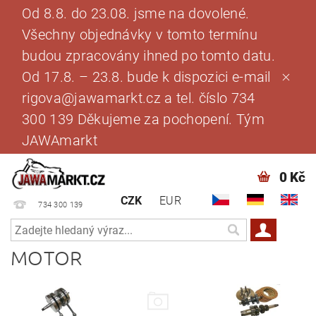
Od 8.8. do 23.08. jsme na dovolené.
Všechny objednávky v tomto termínu
budou zpracovány ihned po tomto datu.
Od 17.8. – 23.8. bude k dispozici e-mail
rigova@jawamarkt.cz a tel. číslo 734
300 139 Děkujeme za pochopení. Tým
JAWAmarkt
0 Kč
CZK
EUR
734 300 139
MOTOR