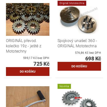
Originál Mototechna
ORIGINÁL převod.
Spojkový unašeč 360 -
kolečko 19z - ještě z
ORIGINÁL Mototechna
Mototechny
576,86 Kč bez DPH
698 Kč
599,17 Kč bez DPH
725 Kč
Novinka