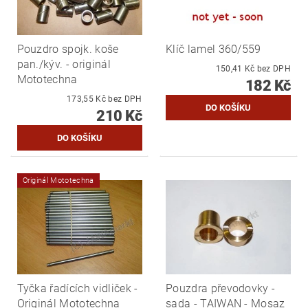
Pouzdro spojk. koše
Klíč lamel 360/559
pan./kýv. - originál
150,41 Kč bez DPH
Mototechna
182 Kč
173,55 Kč bez DPH
210 Kč
Originál Mototechna
Tyčka řadících vidliček -
Pouzdra převodovky -
Originál Mototechna
sada - TAIWAN - Mosaz