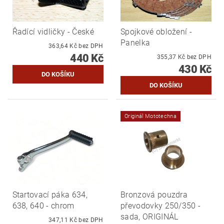
Řadící vidličky - České
Spojkové obložení -
Panelka
363,64 Kč bez DPH
440 Kč
355,37 Kč bez DPH
430 Kč
Originál Mototechna
Startovací páka 634,
Bronzová pouzdra
638, 640 - chrom
převodovky 250/350 -
sada, ORIGINÁL
347,11 Kč bez DPH