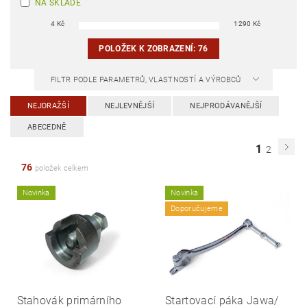
NA SKLADĚ
4
Kč
1290
Kč
POLOŽEK K ZOBRAZENÍ:
76
FILTR PODLE PARAMETRŮ, VLASTNOSTÍ A VÝROBCŮ
NEJDRAŽŠÍ
NEJLEVNĚJŠÍ
NEJPRODÁVANĚJŠÍ
ABECEDNĚ
1
2
76
položek celkem
Novinka
Novinka
Doporučujeme
Stahovák primárního
Startovací páka Jawa/