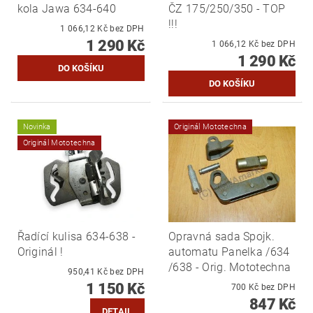
kola Jawa 634-640
ČZ 175/250/350 - TOP
!!!
1 066,12 Kč bez DPH
1 290 Kč
1 066,12 Kč bez DPH
1 290 Kč
Novinka
Originál Mototechna
Originál Mototechna
Řadící kulisa 634-638 -
Opravná sada Spojk.
Originál !
automatu Panelka /634
/638 - Orig. Mototechna
950,41 Kč bez DPH
1 150 Kč
700 Kč bez DPH
847 Kč
DETAIL