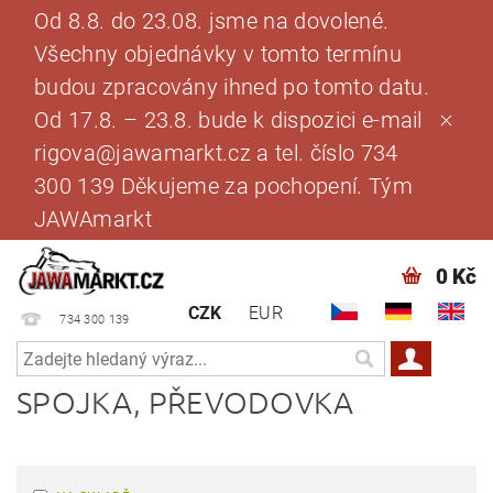
Od 8.8. do 23.08. jsme na dovolené.
Všechny objednávky v tomto termínu
budou zpracovány ihned po tomto datu.
Od 17.8. – 23.8. bude k dispozici e-mail
rigova@jawamarkt.cz a tel. číslo 734
300 139 Děkujeme za pochopení. Tým
JAWAmarkt
0 Kč
CZK
EUR
734 300 139
SPOJKA, PŘEVODOVKA