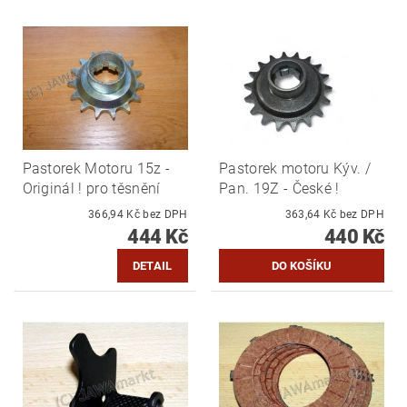
Pastorek Motoru 15z -
Pastorek motoru Kýv. /
Originál ! pro těsnění
Pan. 19Z - České !
366,94 Kč bez DPH
363,64 Kč bez DPH
444 Kč
440 Kč
DETAIL