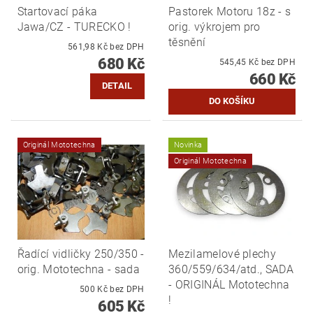
Startovací páka
Pastorek Motoru 18z - s
Jawa/CZ - TURECKO !
orig. výkrojem pro
těsnění
561,98 Kč bez DPH
680 Kč
545,45 Kč bez DPH
660 Kč
DETAIL
Originál Mototechna
Novinka
Originál Mototechna
Řadící vidličky 250/350 -
Mezilamelové plechy
orig. Mototechna - sada
360/559/634/atd., SADA
- ORIGINÁL Mototechna
500 Kč bez DPH
!
605 Kč