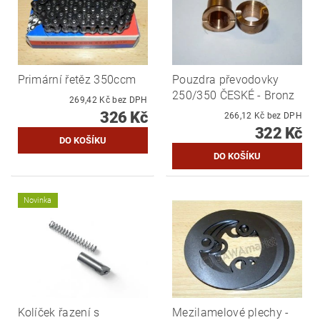
Primární řetěz 350ccm
Pouzdra převodovky
250/350 ČESKÉ - Bronz
269,42 Kč bez DPH
326 Kč
266,12 Kč bez DPH
322 Kč
Novinka
Kolíček řazení s
Mezilamelové plechy -