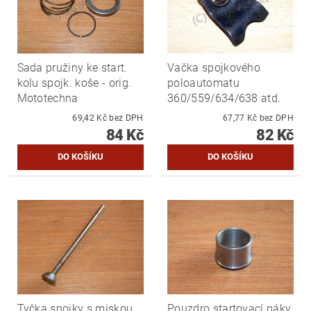
Sada pružiny ke start.
Vačka spojkového
kolu spojk. koše - orig.
poloautomatu
Mototechna
360/559/634/638 atd.
69,42 Kč bez DPH
67,77 Kč bez DPH
84 Kč
82 Kč
Tyčka spojky s miskou
Pouzdro startovací páky