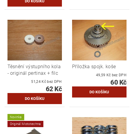
Těsnění výstupního kola
Příložka spojk. koše
- originál pertinax + filc
49,59 Kč bez DPH
60 Kč
51,24 Kč bez DPH
62 Kč
Novinka
Originál Mototechna