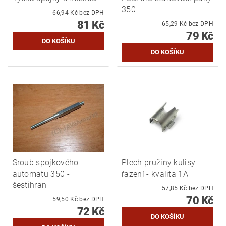
350
66,94 Kč bez DPH
81 Kč
65,29 Kč bez DPH
79 Kč
Sroub spojkového
Plech pružiny kulisy
automatu 350 -
řazení - kvalita 1A
šestihran
57,85 Kč bez DPH
70 Kč
59,50 Kč bez DPH
72 Kč