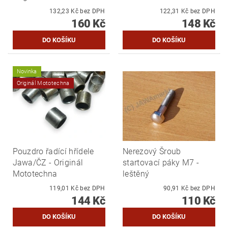
132,23 Kč bez DPH
122,31 Kč bez DPH
160 Kč
148 Kč
Novinka
Originál Mototechna
Pouzdro řadící hřídele
Nerezový Šroub
Jawa/ČZ - Originál
startovací páky M7 -
Mototechna
leštěný
119,01 Kč bez DPH
90,91 Kč bez DPH
144 Kč
110 Kč