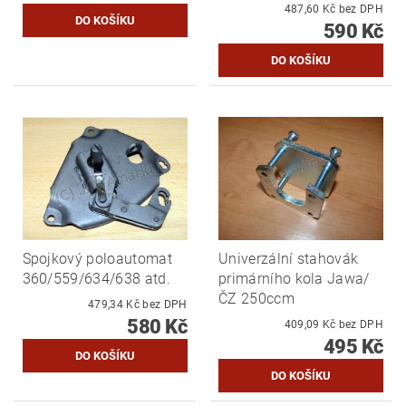
487,60 Kč bez DPH
590 Kč
Spojkový poloautomat
Univerzální stahovák
360/559/634/638 atd.
primárního kola Jawa/
ČZ 250ccm
479,34 Kč bez DPH
580 Kč
409,09 Kč bez DPH
495 Kč