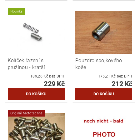
Novinka
Kolíček řazení s
Pouzdro spojkového
pružinou - kratší
koše
189,26 Kč bez DPH
175,21 Kč bez DPH
229 Kč
212 Kč
Originál Mototechna