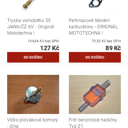
Tryska volnoběhu 55
Pertinaxové těsnění
JAWA/ČZ 6V - Originál
karburátoru - ORIGINÁL
Mototechna !
MOTOTECHNA !
104,96 Kč bez DPH
73,55 Kč bez DPH
127 Kč
89 Kč
Víčko plovákové komory
Filtr benzínové hadičky
- čína
Typ 01