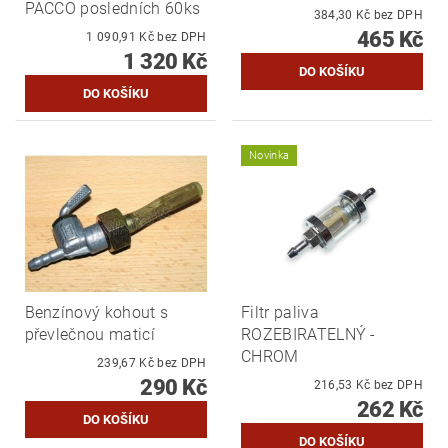
PACCO posledních 60ks
384,30 Kč bez DPH
465 Kč
1 090,91 Kč bez DPH
1 320 Kč
Novinka
Benzínový kohout s
Filtr paliva
převlečnou maticí
ROZEBIRATELNÝ -
CHROM
239,67 Kč bez DPH
290 Kč
216,53 Kč bez DPH
262 Kč