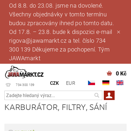
Od 8.8. do 23.08. jsme na dovolené.
Všechny objednávky v tomto termínu
budou zpracovány ihned po tomto datu.
Od 17.8. – 23.8. bude k dispozici e-mail
rigova@jawamarkt.cz a tel. číslo 734
300 139 Děkujeme za pochopení. Tým
JAWAmarkt
0 Kč
CZK
EUR
734 300 139
KARBURÁTOR, FILTRY, SÁNÍ