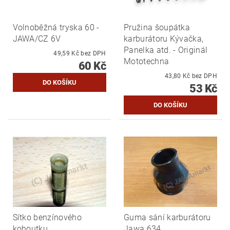
Volnoběžná tryska 60 -
Pružina šoupátka
JAWA/CZ 6V
karburátoru Kývačka,
Panelka atd. - Originál
49,59 Kč bez DPH
Mototechna
60 Kč
43,80 Kč bez DPH
53 Kč
Sítko benzínového
Guma sání karburátoru
kohoutku
Jawa 634