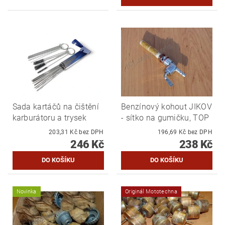
Sada kartáčů na čištění
Benzínový kohout JIKOV
karburátoru a trysek
- sítko na gumičku, TOP
203,31 Kč bez DPH
196,69 Kč bez DPH
246 Kč
238 Kč
Novinka
Originál Mototechna