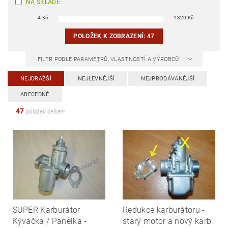
NA SKLADĚ
4
Kč
1320
Kč
POLOŽEK K ZOBRAZENÍ:
47
FILTR PODLE PARAMETRŮ, VLASTNOSTÍ A VÝROBCŮ
NEJDRAŽŠÍ
NEJLEVNĚJŠÍ
NEJPRODÁVANĚJŠÍ
ABECEDNĚ
47
položek celkem
SUPER Karburátor
Redukce karburátoru -
Kývačka / Panelka -
starý motor a nový karb.