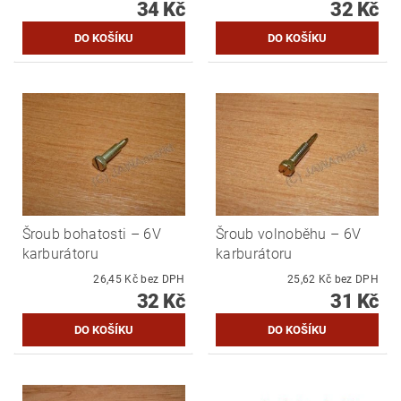
34 Kč
32 Kč
Šroub bohatosti – 6V
Šroub volnoběhu – 6V
karburátoru
karburátoru
26,45 Kč bez DPH
25,62 Kč bez DPH
32 Kč
31 Kč