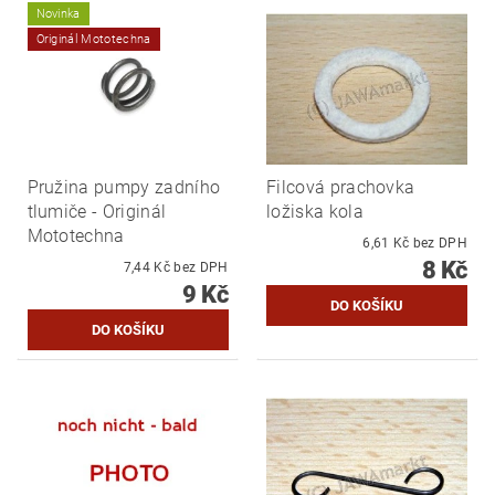
Novinka
Originál Mototechna
Pružina pumpy zadního
Filcová prachovka
tlumiče - Originál
ložiska kola
Mototechna
6,61 Kč bez DPH
8 Kč
7,44 Kč bez DPH
9 Kč