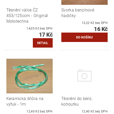
Těsnění válce ČZ
Svorka benzínové
453/125ccm - Originál
hadičky
Mototechna
13,22 Kč bez DPH
16 Kč
14,05 Kč bez DPH
17 Kč
DETAIL
Keramická šňůra na
Těsnění do benz.
výfuk - 1m
kohoutku
12,40 Kč bez DPH
12,40 Kč bez DPH