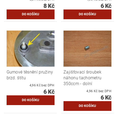
8 Kč
6 Kč
Gumové těsnění pružiny
Zajišťovací šroubek
brzd. štítu
náhonu tachometru
350ccm - dolní
4,96 Kč bez DPH
6 Kč
4,96 Kč bez DPH
6 Kč