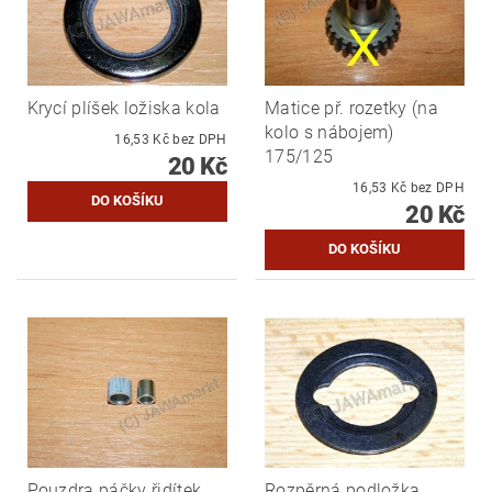
Krycí plíšek ložiska kola
Matice př. rozetky (na
kolo s nábojem)
16,53 Kč bez DPH
175/125
20 Kč
16,53 Kč bez DPH
20 Kč
Pouzdra páčky řidítek
Rozpěrná podložka