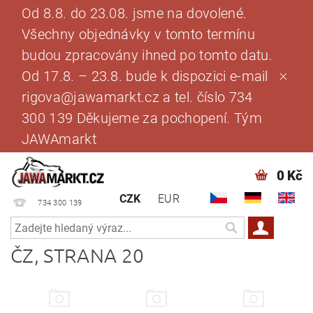
Od 8.8. do 23.08. jsme na dovolené.
Všechny objednávky v tomto termínu
budou zpracovány ihned po tomto datu.
Od 17.8. – 23.8. bude k dispozici e-mail
rigova@jawamarkt.cz a tel. číslo 734
300 139 Děkujeme za pochopení. Tým
JAWAmarkt
0 Kč
CZK
EUR
734 300 139
ČZ
, STRANA 20