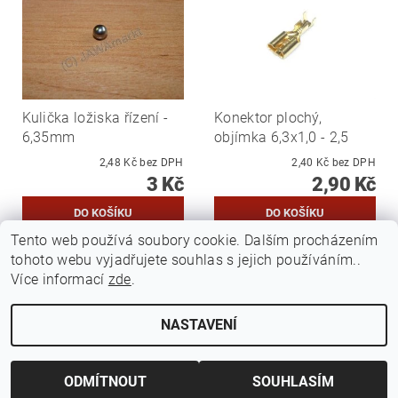
Kulička ložiska řízení -
Konektor plochý,
6,35mm
objímka 6,3x1,0 - 2,5
2,48 Kč bez DPH
2,40 Kč bez DPH
3 Kč
2,90 Kč
Tento web používá soubory cookie. Dalším procházením
tohoto webu vyjadřujete souhlas s jejich používáním..
...
20
1
18
19
Více informací
zde
.
NASTAVENÍ
Upravit nastavení cookies
2026 ©
Jawamarkt
, všechna práva vyhrazena
Vytvořil Shoptet
ODMÍTNOUT
SOUHLASÍM