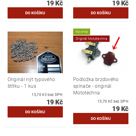
19 Kč
19 Kč
Novinka
Originál Mototechna
Originál nýt typového
Podložka brzdového
štítku - 1 kus
spínače - originál
Mototechna
15,70 Kč bez DPH
19 Kč
15,70 Kč bez DPH
19 Kč