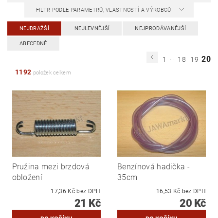
FILTR PODLE PARAMETRŮ, VLASTNOSTÍ A VÝROBCŮ
NEJDRAŽŠÍ
NEJLEVNĚJŠÍ
NEJPRODÁVANĚJŠÍ
ABECEDNĚ
...
20
1
18
19
1192
položek celkem
Pružina mezi brzdová
Benzínová hadička -
obložení
35cm
17,36 Kč bez DPH
16,53 Kč bez DPH
21 Kč
20 Kč