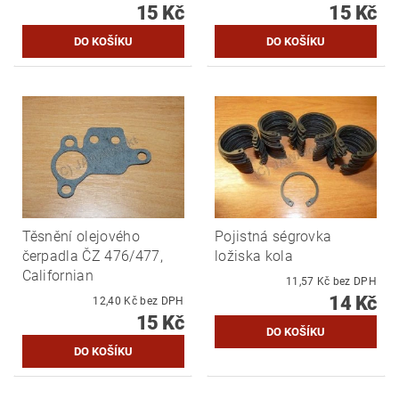
15 Kč
15 Kč
Těsnění olejového
Pojistná ségrovka
čerpadla ČZ 476/477,
ložiska kola
Californian
11,57 Kč bez DPH
14 Kč
12,40 Kč bez DPH
15 Kč