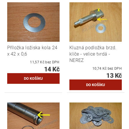
Příložka ložiska kola 24
Kluzná podložka brzd.
x 42 x 0,6
klíče - velice tvrdá -
NEREZ
11,57 Kč bez DPH
14 Kč
10,74 Kč bez DPH
13 Kč