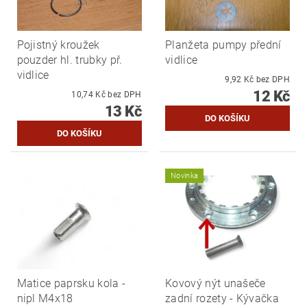
Pojistný kroužek
Planžeta pumpy přední
pouzder hl. trubky př.
vidlice
vidlice
9,92 Kč bez DPH
12 Kč
10,74 Kč bez DPH
13 Kč
Novinka
Matice paprsku kola -
Kovový nýt unašeče
nipl M4x18
zadní rozety - Kývačka