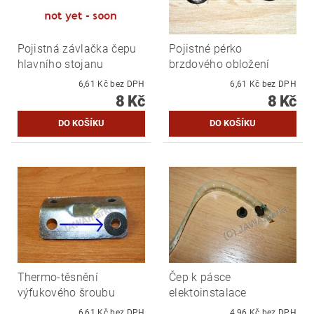
Pojistná závlačka čepu
Pojistné pérko
hlavního stojanu
brzdového obložení
6,61 Kč bez DPH
6,61 Kč bez DPH
8 Kč
8 Kč
Thermo-těsnění
Čep k pásce
výfukového šroubu
elektoinstalace
6,61 Kč bez DPH
4,96 Kč bez DPH