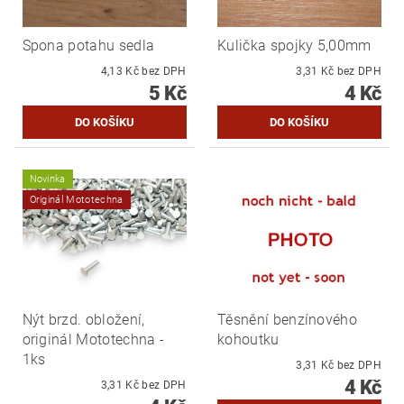
Spona potahu sedla
Kulička spojky 5,00mm
4,13 Kč bez DPH
3,31 Kč bez DPH
5 Kč
4 Kč
Novinka
Originál Mototechna
Nýt brzd. obložení,
Těsnění benzínového
originál Mototechna -
kohoutku
1ks
3,31 Kč bez DPH
4 Kč
3,31 Kč bez DPH