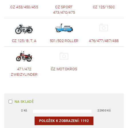
CZ 453/450/455
CZ SPORT
CZ 125/150C
473/470/475
CZ 125/ B, T, A
501/502 ROLLER
476/477/487/488
471/472
ČZ MOTOKROS
ZWEIZYLINDER
NA SKLADĚ
2
Kč
22900
Kč
POLOŽEK K ZOBRAZENÍ:
1192