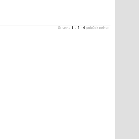
1
1
4
Stránka
z
-
položek celkem