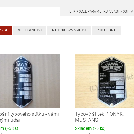
FILTR PODLE PARAMETRŮ, VLASTNOSTÍ 
AŽŠÍ
NEJLEVNĚJŠÍ
NEJPRODÁVANĚJŠÍ
ABECEDNĚ
pání typového štítku - vámi
Typový štítek PIONYR,
ými údaji
MUSTANG
dem
(>5 ks)
Skladem
(>5 ks)