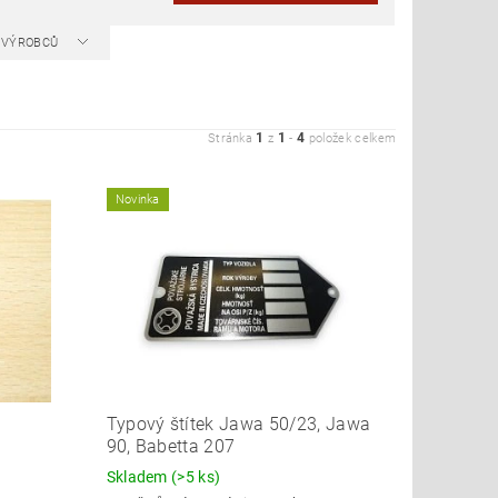
A VÝROBCŮ
1
1
4
Stránka
z
-
položek celkem
Novinka
Typový štítek Jawa 50/23, Jawa
90, Babetta 207
Skladem
(>5 ks)