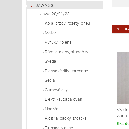
JAWA 50
Jawa 20/21/23
Kola, brzdy, rozety, pneu
NEJDR
Motor
Výfuky, kolena
Rám, stojany, stupačky
Světla
Plechové díly, karoserie
Sedla
Gumové díly
Elektrika, zapalování
Nádrže
Vykle
zadan
Řídítka, páčky, zrcátka
Skla
Tlumiče, vidlice