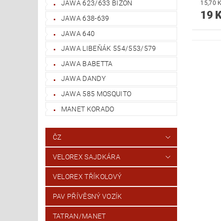
JAWA 623/633 BIZON
19 
JAWA 638-639
JAWA 640
JAWA LIBEŇÁK 554/553/579
JAWA BABETTA
JAWA DANDY
JAWA 585 MOSQUITO
MANET KORADO
ČZ
VELOREX SAJDKÁRA
VELOREX TŘÍKOLOVÝ
PAV PŘÍVĚSNÝ VOZÍK
TATRAN/MANET