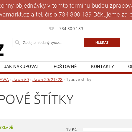
šechny objednávky v tomto termínu budou zpracová
jawamarkt.cz a tel. číslo 734 300 139 Děkujeme 
734 300 139
JAK NAKUPOVAT
POŠTOVNÉ
KONTAKTY
O
BLOG
MOJE OBJEDNÁVKA
JAWA
Jawa 50
Jawa 20/21/23
Typové štítky
POVÉ ŠTÍTKY
SKLADĚ
19
Kč