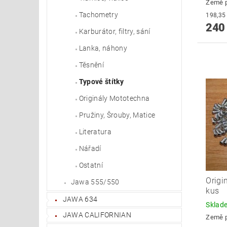
Země 
Tachometry
240
Karburátor, filtry, sání
Lanka, náhony
Těsnění
Typové štítky
Originály Mototechna
Pružiny, Šrouby, Matice
Literatura
Nářadí
Ostatní
Origi
Jawa 555/550
kus
JAWA 634
Skla
JAWA CALIFORNIAN
Země 