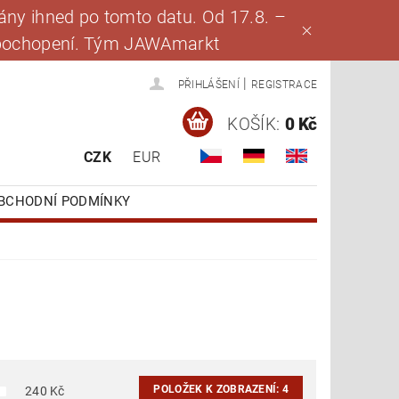
ny ihned po tomto datu. Od 17.8. –
za pochopení. Tým JAWAmarkt
|
PŘIHLÁŠENÍ
REGISTRACE
KOŠÍK:
0 Kč
CZK
EUR
BCHODNÍ PODMÍNKY
POLOŽEK K ZOBRAZENÍ:
4
240
Kč