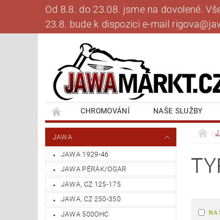
Od 8.8. do 23.08. jsme na dovolené. V
23.8. bude k dispozici e-mail rigova@
CHROMOVÁNÍ
NAŠE SLUŽBY
BANKOVNÍ SPOJENÍ
NAPIŠTE NÁM
JAWA
JAWA 1929-46
TY
JAWA PÉRÁK/OGAR
JAWA, CZ 125-175
JAWA, CZ 250-350
NA 
JAWA 500OHC