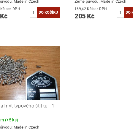
původu:
Made in Czech
Země původu:
Made in Czech
198,35 Kč bez DPH
169,42 Kč bez DPH
 Kč
205 Kč
nál nýt typového štítku - 1
dem
(>5 ks)
původu:
Made in Czech