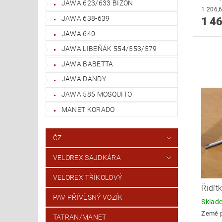
JAWA 623/633 BIZON
JAWA 638-639
1 46
JAWA 640
JAWA LIBEŇÁK 554/553/579
JAWA BABETTA
JAWA DANDY
JAWA 585 MOSQUITO
MANET KORADO
ČZ
VELOREX SAJDKÁRA
VELOREX TŘÍKOLOVÝ
Řidít
PAV PŘÍVĚSNÝ VOZÍK
Skla
Země 
TATRAN/MANET