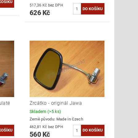
517,36 Kč bez DPH
626 Kč
ulaté
Zrcátko - originál Jawa
Skladem
(>5 ks)
Země původu:
Made in Czech
462,81 Kč bez DPH
560 Kč