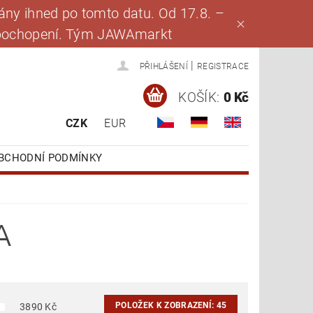
ny ihned po tomto datu. Od 17.8. –
za pochopení. Tým JAWAmarkt
|
PŘIHLÁŠENÍ
REGISTRACE
KOŠÍK:
0 Kč
CZK
EUR
BCHODNÍ PODMÍNKY
A
POLOŽEK K ZOBRAZENÍ:
45
3890
Kč