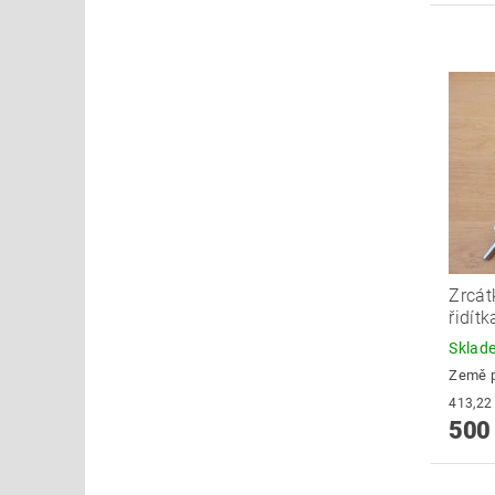
Zrcát
řidít
Skla
Země 
500