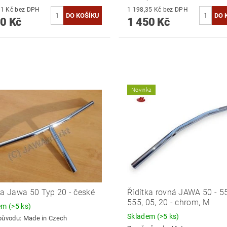
1 206,61 Kč bez DPH
1 198,35 Kč bez DPH
0 Kč
1 450 Kč
Novinka
ka Jawa 50 Typ 20 - české
Řídítka rovná JAWA 50 - 5
555, 05, 20 - chrom, M
dem
(>5 ks)
Skladem
(>5 ks)
původu:
Made in Czech