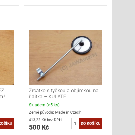
EZ
Zrcátko s tyčkou a objimkou na
m !
řidítka – KULATÉ
Skladem
(>5 ks)
Země původu:
Made in Czech
413,22 Kč bez DPH
500 Kč