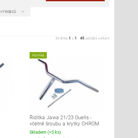
A VÝROBCŮ
1
1
45
Stránka
z
-
položek celkem
Novinka
Řidítka Jawa 21/23 Duells -
včetně šroubu a krytky CHROM
Skladem
(>5 ks)