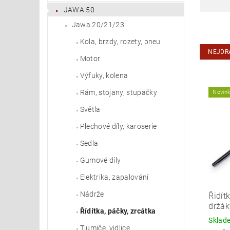
JAWA 50
Jawa 20/21/23
Kola, brzdy, rozety, pneu
NEJDR
Motor
Výfuky, kolena
Rám, stojany, stupačky
Novin
Světla
Plechové díly, karoserie
Sedla
Gumové díly
Elektrika, zapalování
Nádrže
Řidít
držák
Řídítka, páčky, zrcátka
Skla
Tlumiče, vidlice