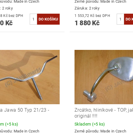
původu:
Made in Czech
Země původu:
Made in Czech
: 2 roky
Záruka: 2 roky
3 214,88 Kč bez DPH
1 553,72 Kč bez DPH
0 Kč
1 880 Kč
ka Jawa 50 Typ 21/23 -
Zrcátko, hliníkové - TOP, j
é
originál !!!!
dem
(>5 ks)
Skladem
(>5 ks)
původu:
Made in Czech
Země původu:
Made in Czech