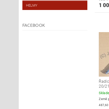
1 00
HELMY
FACEBOOK
Řadíc
20/2
Skla
Země 