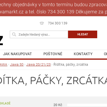
šechny objednávky v tomto termínu budou zpracová
jawamarkt.cz a tel. číslo 734 300 139 Děkujeme 
734 300 139
JAK NAKUPOVAT
POŠTOVNÉ
KONTAKTY
O
BLOG
MOJE OBJEDNÁVKA
JAWA
Jawa 50
Jawa 20/21/23
Řídítka, páčky, zrcátka
DÍTKA, PÁČKY, ZRCÁTK
SKLADĚ
20
Kč