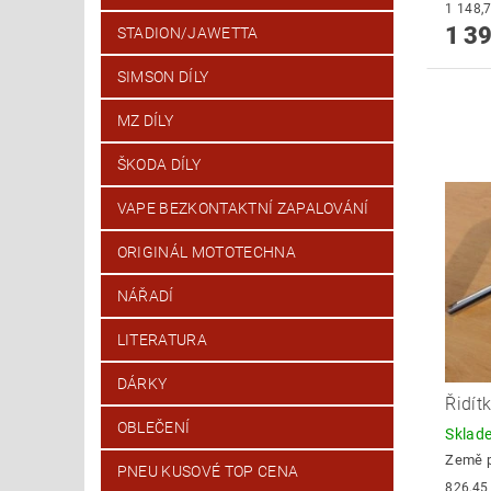
1 39
STADION/JAWETTA
SIMSON DÍLY
MZ DÍLY
ŠKODA DÍLY
VAPE BEZKONTAKTNÍ ZAPALOVÁNÍ
ORIGINÁL MOTOTECHNA
NÁŘADÍ
LITERATURA
DÁRKY
Řidít
OBLEČENÍ
Skla
Země 
PNEU KUSOVÉ TOP CENA