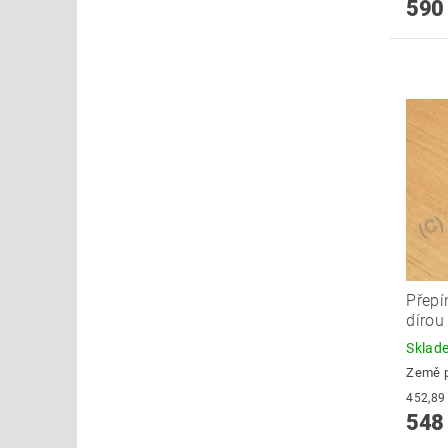
590
Přepí
dírou
Skla
Země 
548