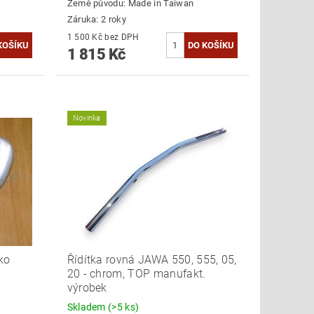
Země původu:
Made in Taiwan
Záruka: 2 roky
1 500 Kč bez DPH
1 815 Kč
Novinka
ako
Řídítka rovná JAWA 550, 555, 05,
20 - chrom, TOP manufakt.
výrobek
Skladem
(>5 ks)