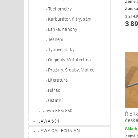
Země 
Záruka
Tachometry
Karburátor, filtry, sání
3 89
Lanka, náhony
Těsnění
Typové štítky
Originály Mototechna
Pružiny, Šrouby, Matice
Literatura
Nářadí
Ostatní
Jawa 555/550
Řidít
česk
JAWA 634
Skla
JAWA CALIFORNIAN
Země 