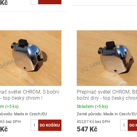
 Kč
nač světel CHROM, S boční
Přepínač světel CHROM, B
 - top český chrom !
boční díry - top český chro
dem
(>5 ks)
Skladem
(>5 ks)
původu:
Made in Czech/EU
Země původu:
Made in Czech/EU
452,89 Kč bez DPH
452,07 Kč bez DPH
 Kč
547 Kč