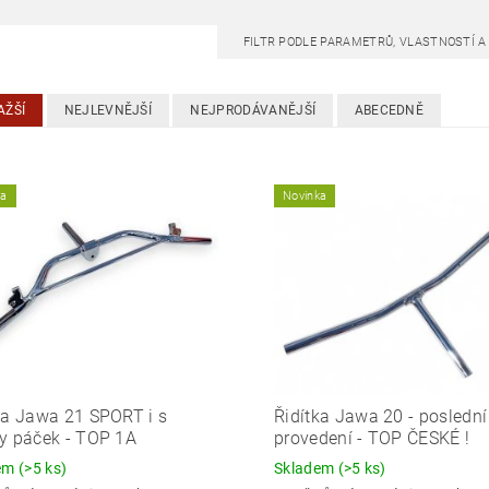
FILTR PODLE PARAMETRŮ, VLASTNOSTÍ 
AŽŠÍ
NEJLEVNĚJŠÍ
NEJPRODÁVANĚJŠÍ
ABECEDNĚ
ka
Novinka
ka Jawa 21 SPORT i s
Řidítka Jawa 20 - poslední
y páček - TOP 1A
provedení - TOP ČESKÉ !
dem
(>5 ks)
Skladem
(>5 ks)