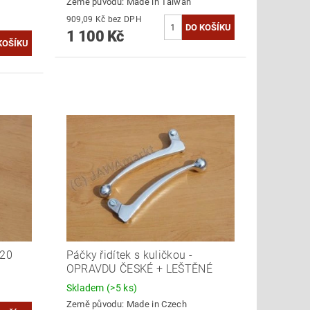
Země původu:
Made in Taiwan
909,09 Kč bez DPH
1 100 Kč
/20
Páčky řidítek s kuličkou -
OPRAVDU ČESKÉ + LEŠTĚNÉ
Skladem
(>5 ks)
Země původu:
Made in Czech