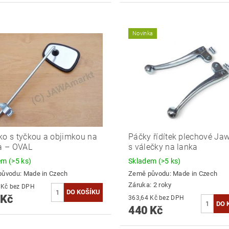
Novinka
ko s tyčkou a objimkou na
Páčky řídítek plechové Ja
ka – OVAL
s válečky na lanka
dem
(>5 ks)
Skladem
(>5 ks)
původu:
Made in Czech
Země původu:
Made in Czech
Záruka: 2 roky
413,22 Kč bez DPH
 Kč
363,64 Kč bez DPH
440 Kč