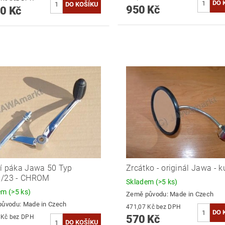
950 Kč
0 Kč
í páka Jawa 50 Typ
Zrcátko - originál Jawa - k
1/23 - CHROM
Skladem
(>5 ks)
dem
(>5 ks)
Země původu:
Made in Czech
původu:
Made in Czech
471,07 Kč bez DPH
570 Kč
487,60 Kč bez DPH