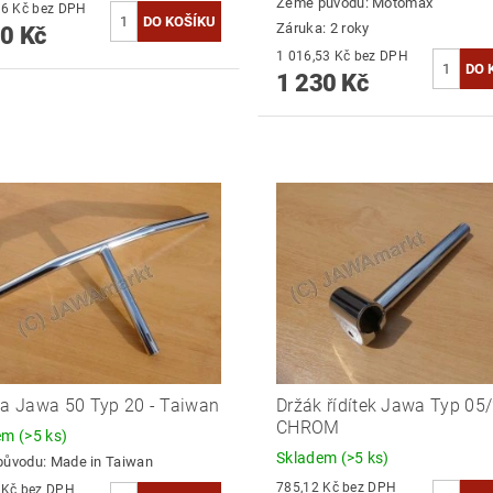
Země původu:
Motomax
1 148,76 Kč bez DPH
Záruka: 2 roky
0 Kč
1 016,53 Kč bez DPH
1 230 Kč
ka Jawa 50 Typ 20 - Taiwan
Držák řídítek Jawa Typ 05
CHROM
dem
(>5 ks)
Skladem
(>5 ks)
původu:
Made in Taiwan
785,12 Kč bez DPH
826,45 Kč bez DPH