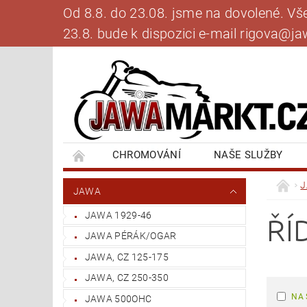
Od 8.8. do 23.08. jsme na dovolené. V
23.8. bude k dispozici e-mail rigova@
CHROMOVÁNÍ
NAŠE SLUŽBY
BANKOVNÍ SPOJENÍ
NAPIŠTE NÁM
JAWA
JAWA 1929-46
ŘÍ
JAWA PÉRÁK/OGAR
JAWA, CZ 125-175
JAWA, CZ 250-350
NA 
JAWA 500OHC