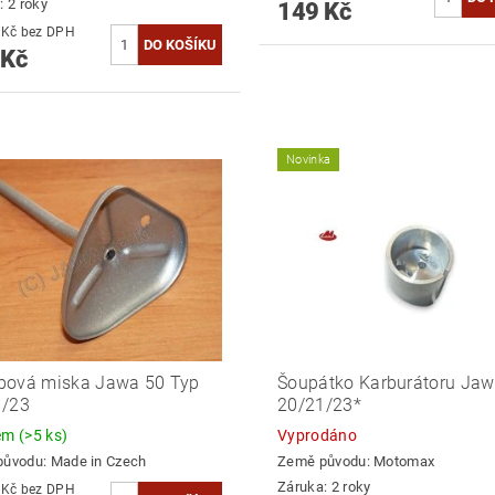
: 2 roky
149 Kč
144,63 Kč bez DPH
 Kč
Novinka
pová miska Jawa 50 Typ
Šoupátko Karburátoru Ja
1/23
20/21/23*
dem
(>5 ks)
Vyprodáno
původu:
Made in Czech
Země původu:
Motomax
Záruka: 2 roky
114,88 Kč bez DPH