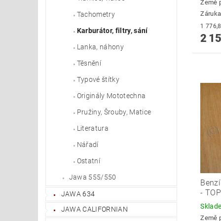
Země 
Záruka
Tachometry
Karburátor, filtry, sání
2 15
Lanka, náhony
Těsnění
Typové štítky
Originály Mototechna
Pružiny, Šrouby, Matice
Literatura
Nářadí
Ostatní
Jawa 555/550
Benzí
- TO
JAWA 634
Skla
JAWA CALIFORNIAN
Země 