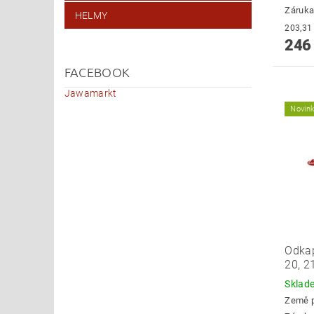
Záruka
HELMY
246
FACEBOOK
Jawamarkt
Novin
Odkap
20, 2
Skla
Země 