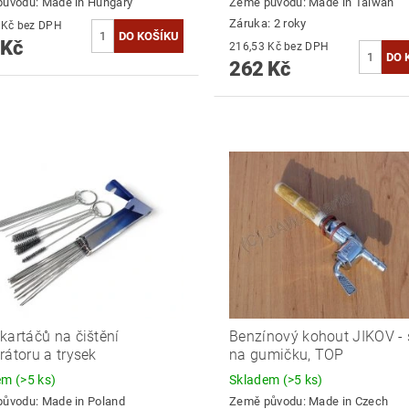
původu:
Made in Hungary
Země původu:
Made in Taiwan
Záruka: 2 roky
239,67 Kč bez DPH
 Kč
216,53 Kč bez DPH
262 Kč
kartáčů na čištění
Benzínový kohout JIKOV - 
rátoru a trysek
na gumičku, TOP
dem
(>5 ks)
Skladem
(>5 ks)
původu:
Made in Poland
Země původu:
Made in Czech