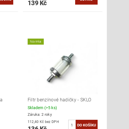
139 Kč
Novinka
wa
Filtr benzínové hadičky - SKLO
Skladem
(>5 ks)
Záruka: 2 roky
112,40 Kč bez DPH
136 Kč