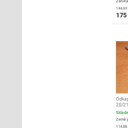
Záruka
175
Odka
20/2
Skla
Země 