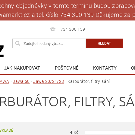
šechny objednávky v tomto termínu budou zpracová
jawamarkt.cz a tel. číslo 734 300 139 Děkujeme 
734 300 139
JAK NAKUPOVAT
POŠTOVNÉ
KONTAKTY
O
BLOG
MOJE OBJEDNÁVKA
JAWA
Jawa 50
Jawa 20/21/23
Karburátor, filtry, sání
RBURÁTOR, FILTRY, SÁ
SKLADĚ
4
Kč