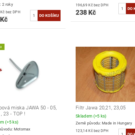
: 2 roky
196,69 Kč bez DPH
238 Kč
203,31 Kč bez DPH
 Kč
ka
ová miska JAWA 50 - 05,
Filtr Jawa 20,21, 23,05
1, 23 - TOP !
Skladem
(>5 ks)
dem
(>5 ks)
Země původu:
Made in Hungary
původu:
Motomax
123,14 Kč bez DPH