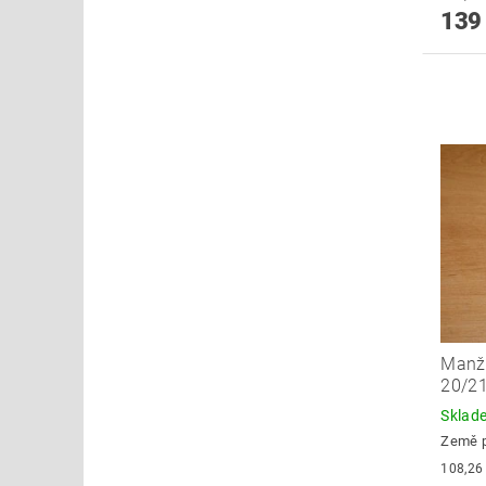
139
Manže
20/21
Skla
Země 