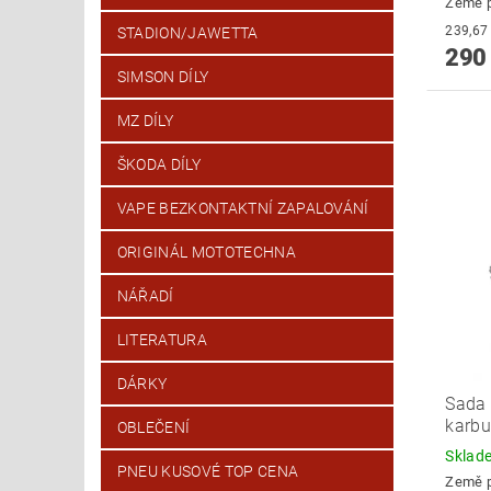
Země 
STADION/JAWETTA
290
SIMSON DÍLY
MZ DÍLY
ŠKODA DÍLY
VAPE BEZKONTAKTNÍ ZAPALOVÁNÍ
ORIGINÁL MOTOTECHNA
NÁŘADÍ
LITERATURA
DÁRKY
Sada 
karbu
OBLEČENÍ
Skla
PNEU KUSOVÉ TOP CENA
Země 