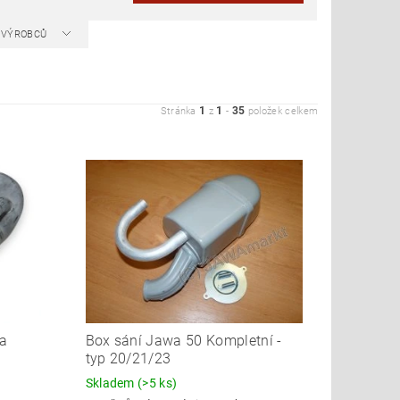
A VÝROBCŮ
1
1
35
Stránka
z
-
položek celkem
ka
Box sání Jawa 50 Kompletní -
typ 20/21/23
Skladem
(>5 ks)