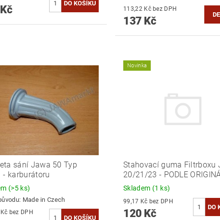
 Kč
113,22 Kč bez DPH
DE
137 Kč
Novinka
ta sání Jawa 50 Typ
Stahovací guma Filtrboxu
 - karburátoru
20/21/23 - PODLE ORIGINÁ
dem
(>5 ks)
Skladem
(1 ks)
původu:
Made in Czech
99,17 Kč bez DPH
120 Kč
108,26 Kč bez DPH