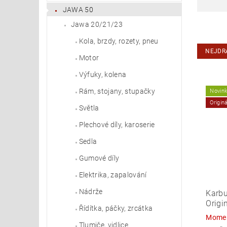
JAWA 50
Jawa 20/21/23
Kola, brzdy, rozety, pneu
NEJDR
Motor
Výfuky, kolena
Rám, stojany, stupačky
Novin
Origin
Světla
Plechové díly, karoserie
Sedla
Gumové díly
Elektrika, zapalování
Nádrže
Karbu
Origi
Řídítka, páčky, zrcátka
Momen
Tlumiče, vidlice