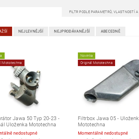
FILTR PODLE PARAMETRŮ, VLASTNOSTÍ 
AŽŠÍ
NEJLEVNĚJŠÍ
NEJPRODÁVANĚJŠÍ
ABECEDNĚ
ka
Novinka
ál Mototechna
Originál Mototechna
rátor Jawa 50 Typ 20-23 -
Filtrbox Jawa 05 - Uložen
nál Uloženka Mototechna
Mototechna
tálně nedostupné
Momentálně nedostupné