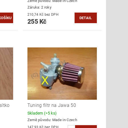
Země původu:
Made in Czech
Záruka: 2 roky
210,74 Kč bez DPH
DETAIL
255 Kč
sítko
Tuning filtr na Jawa 50
Skladem
(>5 ks)
Země původu:
Made in Czech
147,93 Kč bez DPH