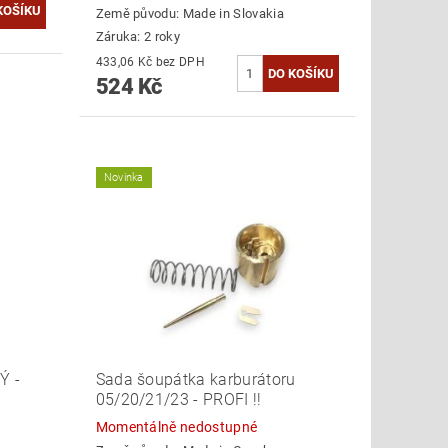
Země původu:
Made in Slovakia
Záruka: 2 roky
433,06 Kč bez DPH
524 Kč
Novinka
Ý -
Sada šoupátka karburátoru
05/20/21/23 - PROFI !!
Momentálně nedostupné