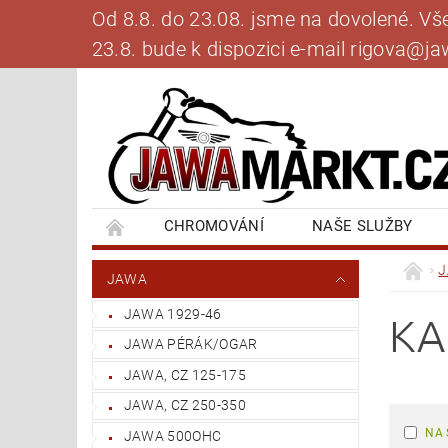
Od 8.8. do 23.08. jsme na dovolené. V
23.8. bude k dispozici e-mail rigova@
CHROMOVÁNÍ
NAŠE SLUŽBY
BANKOVNÍ SPOJENÍ
NAPIŠTE NÁM
JAWA
JAWA 1929-46
KA
JAWA PÉRÁK/OGAR
JAWA, CZ 125-175
JAWA, CZ 250-350
NA 
JAWA 500OHC