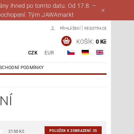
ny ihned po tomto datu. Od 17.8. –
za pochopení. Tým JAWAmarkt
|
PŘIHLÁŠENÍ
REGISTRACE
KOŠÍK:
0 Kč
CZK
EUR
BCHODNÍ PODMÍNKY
NÍ
POLOŽEK K ZOBRAZENÍ:
35
2150
Kč