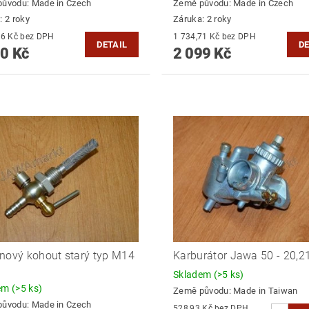
původu:
Made in Czech
Země původu:
Made in Czech
: 2 roky
Záruka: 2 roky
1 776,86 Kč bez DPH
1 734,71 Kč bez DPH
DETAIL
DE
0 Kč
2 099 Kč
nový kohout starý typ M14
Karburátor Jawa 50 - 20,2
P
Skladem
(>5 ks)
dem
(>5 ks)
Země původu:
Made in Taiwan
původu:
Made in Czech
528,93 Kč bez DPH