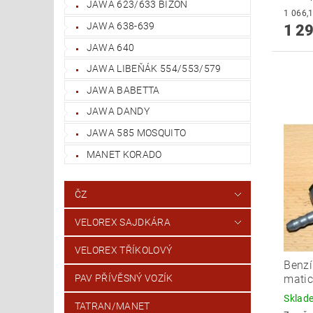
JAWA 623/633 BIZON
JAWA 638-639
1 29
JAWA 640
JAWA LIBEŇÁK 554/553/579
JAWA BABETTA
JAWA DANDY
JAWA 585 MOSQUITO
MANET KORADO
ČZ
VELOREX SAJDKÁRA
VELOREX TŘÍKOLOVÝ
Benzí
matic
PAV PŘÍVĚSNÝ VOZÍK
Skla
TATRAN/MANET