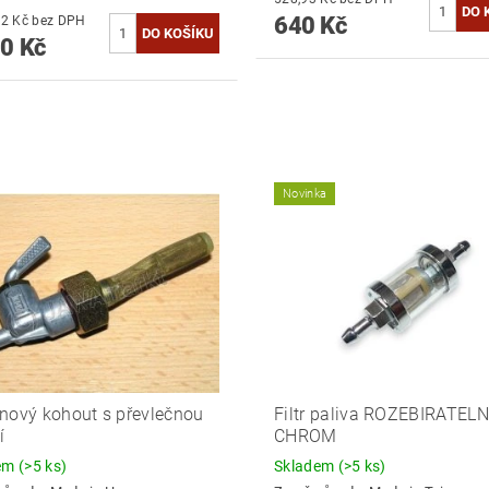
640 Kč
1 066,12 Kč bez DPH
0 Kč
Novinka
nový kohout s převlečnou
Filtr paliva ROZEBIRATELN
í
CHROM
dem
(>5 ks)
Skladem
(>5 ks)