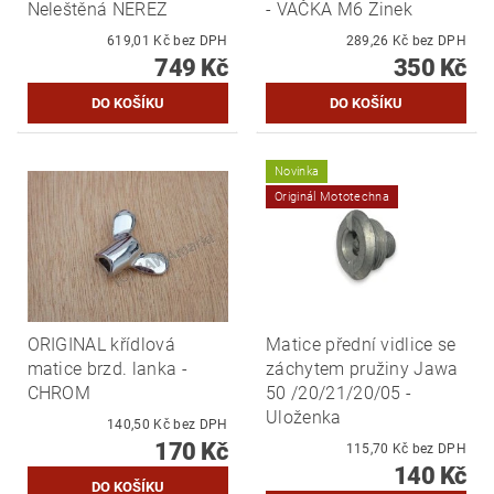
Neleštěná NEREZ
- VAČKA M6 Zinek
619,01 Kč bez DPH
289,26 Kč bez DPH
749 Kč
350 Kč
Novinka
Originál Mototechna
ORIGINAL křídlová
Matice přední vidlice se
matice brzd. lanka -
záchytem pružiny Jawa
CHROM
50 /20/21/20/05 -
Uloženka
140,50 Kč bez DPH
170 Kč
115,70 Kč bez DPH
140 Kč