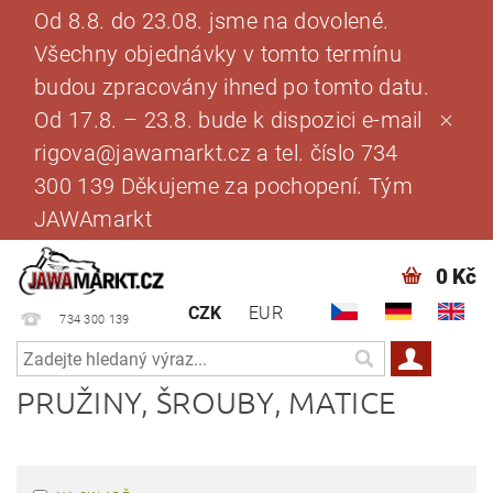
Od 8.8. do 23.08. jsme na dovolené.
Všechny objednávky v tomto termínu
budou zpracovány ihned po tomto datu.
Od 17.8. – 23.8. bude k dispozici e-mail
rigova@jawamarkt.cz a tel. číslo 734
300 139 Děkujeme za pochopení. Tým
JAWAmarkt
0 Kč
CZK
EUR
734 300 139
PRUŽINY, ŠROUBY, MATICE