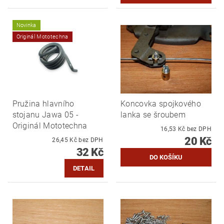
Novinka
Originál Mototechna
Pružina hlavního
Koncovka spojkového
stojanu Jawa 05 -
lanka se šroubem
Originál Mototechna
16,53 Kč bez DPH
20 Kč
26,45 Kč bez DPH
32 Kč
DETAIL