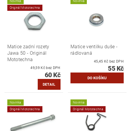
Novinka
Novinka
Originál Mototechna
Matice zadní rozety
Matice ventilku duše -
Jawa 50 - Originál
rádlovaná
Mototechna
45,45 Kč bez DPH
55 Kč
49,59 Kč bez DPH
60 Kč
DETAIL
Novinka
Novinka
Originál Mototechna
Originál Mototechna