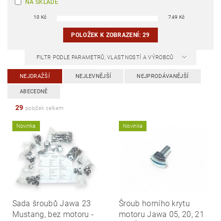
NA SKLADĚ
10
Kč
749
Kč
POLOŽEK K ZOBRAZENÍ:
29
FILTR PODLE PARAMETRŮ, VLASTNOSTÍ A VÝROBCŮ
NEJDRAŽŠÍ
NEJLEVNĚJŠÍ
NEJPRODÁVANĚJŠÍ
ABECEDNĚ
29
položek celkem
Novinka
Novinka
Sada šroubů Jawa 23
Šroub horního krytu
Mustang, bez motoru -
motoru Jawa 05, 20, 21