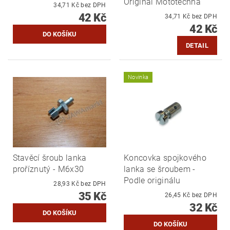
Originál Mototechna
34,71 Kč bez DPH
42 Kč
34,71 Kč bez DPH
42 Kč
DETAIL
Novinka
Stavěcí šroub lanka
Koncovka spojkového
proříznutý - M6x30
lanka se šroubem -
Podle originálu
28,93 Kč bez DPH
35 Kč
26,45 Kč bez DPH
32 Kč