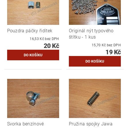
Pouzdra páčky řidítek
Originál nýt typového
štítku - 1 kus
16,53 Kč bez DPH
20 Kč
15,70 Kč bez DPH
19 Kč
Svorka benzínové
Pružina spojky Jawa