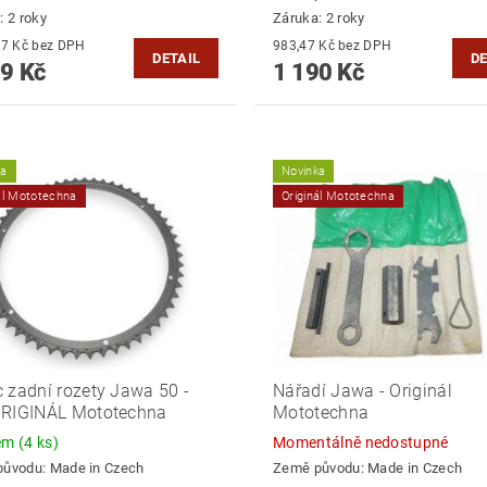
: 2 roky
Záruka: 2 roky
1 652,07 Kč bez DPH
983,47 Kč bez DPH
DETAIL
DE
9 Kč
1 190 Kč
ka
Novinka
ál Mototechna
Originál Mototechna
 zadní rozety Jawa 50 -
Nářadí Jawa - Originál
ORIGINÁL Mototechna
Mototechna
dem
(4 ks)
Momentálně nedostupné
původu:
Made in Czech
Země původu:
Made in Czech