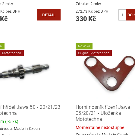
: 2 roky
Záruka: 2 roky
276,86 Kč bez DPH
272,73 Kč bez DPH
DETAIL
 Kč
330 Kč
ka
Novinka
ál Mototechna
Originál Mototechna
í hřídel Jawa 50 - 20/21/23
Horní nosník řízení Jawa
otechna
05/20/21 - Uloženka
Mototechna
dem
(>5 ks)
Momentálně nedostupné
původu:
Made in Czech
Země původu:
Made in Czech