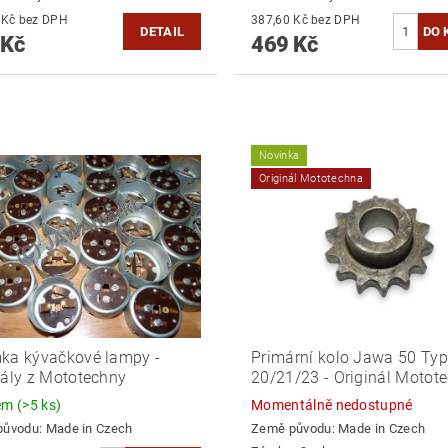
461,98 Kč bez DPH
387,60 Kč bez DPH
DETAIL
 Kč
469 Kč
Novinka
Originál Mototechna
ka kývačkové lampy -
Primární kolo Jawa 50 Typ
nály z Mototechny
20/21/23 - Originál Motot
dem
(>5 ks)
Momentálně nedostupné
původu:
Made in Czech
Země původu:
Made in Czech