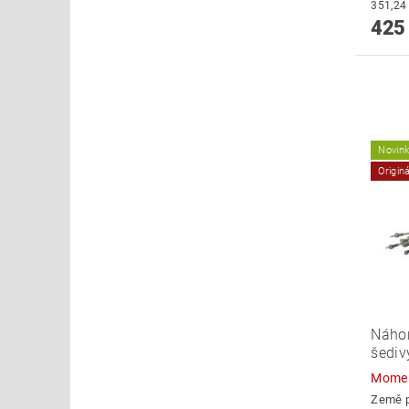
425
Novin
Origin
Náhon
šediv
Momen
Země 