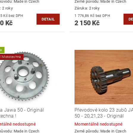
původu:
Made in Czech
Země původu:
Made in Czech
: 2 roky
Záruka: 2 roky
2 545,45 Kč bez DPH
1 776,86 Kč bez DPH
DETAIL
DE
0 Kč
2 150 Kč
ka
ál Mototechna
a Jawa 50 - Originál
Převodové kolo 23 zubů 
echna !
50 - 20,21,23 - Originál
tálně nedostupné
Momentálně nedostupné
původu:
Made in Czech
Země původu:
Made in Czech