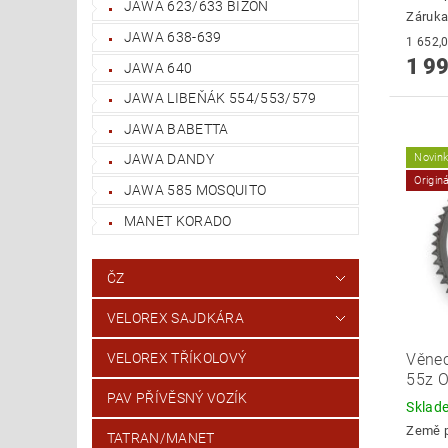
JAWA 623/633 BIZON
Záruka
JAWA 638-639
1 99
JAWA 640
JAWA LIBEŇÁK 554/553/579
JAWA BABETTA
Novin
JAWA DANDY
Origin
JAWA 585 MOSQUITO
MANET KORADO
ČZ
VELOREX SAJDKÁRA
Věnec
VELOREX TŘÍKOLOVÝ
55z 
PAV PŘÍVĚSNÝ VOZÍK
Skla
Země 
TATRAN/MANET