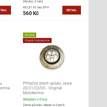
Záruka: 2 roky
462,81 Kč bez DPH
TAIL
DETAIL
560 Kč
Novinka
Originál Mototechna
nu
Přítlačný plech spojky Jawa
techna
20/21/23/05 - Originál
Mototechna
Skladem
(>5 ks)
Země původu:
Made in Czech