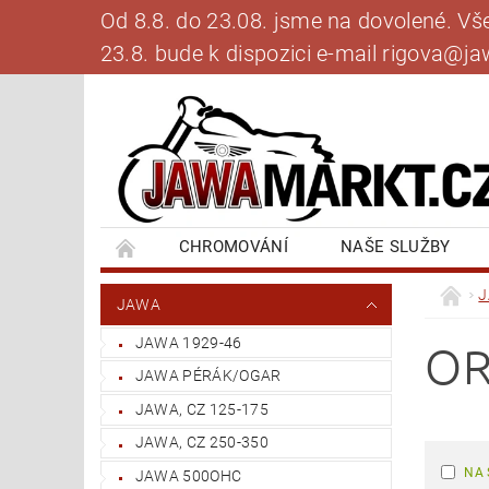
Od 8.8. do 23.08. jsme na dovolené. V
23.8. bude k dispozici e-mail rigova@
CHROMOVÁNÍ
NAŠE SLUŽBY
BANKOVNÍ SPOJENÍ
NAPIŠTE NÁM
JAWA
JAWA 1929-46
OR
JAWA PÉRÁK/OGAR
JAWA, CZ 125-175
JAWA, CZ 250-350
NA 
JAWA 500OHC