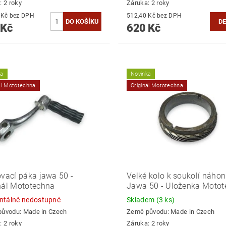
: 2 roky
Záruka: 2 roky
623,97 Kč bez DPH
512,40 Kč bez DPH
DE
 Kč
620 Kč
ka
Novinka
ál Mototechna
Originál Mototechna
ovací páka jawa 50 -
Velké kolo k soukolí náho
nál Mototechna
Jawa 50 - Uloženka Moto
tálně nedostupné
Skladem
(3 ks)
původu:
Made in Czech
Země původu:
Made in Czech
: 2 roky
Záruka: 2 roky