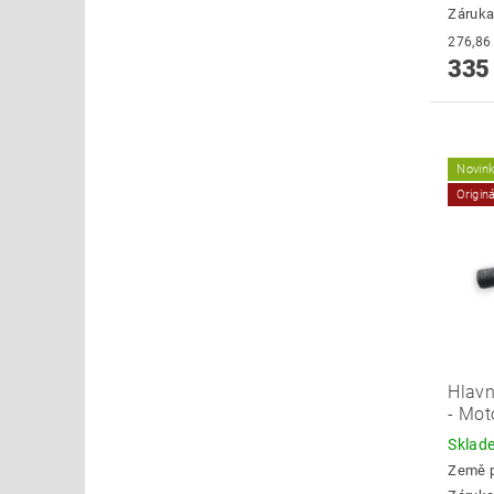
Záruka
335
Novin
Origin
Hlavn
- Mot
Skla
Země 