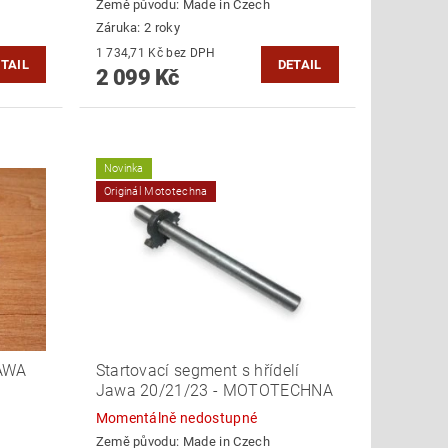
Země původu:
Made in Czech
Záruka: 2 roky
1 734,71 Kč bez DPH
TAIL
DETAIL
2 099 Kč
Novinka
Originál Mototechna
JAWA
Startovací segment s hřídelí
Jawa 20/21/23 - MOTOTECHNA
Momentálně nedostupné
Země původu:
Made in Czech