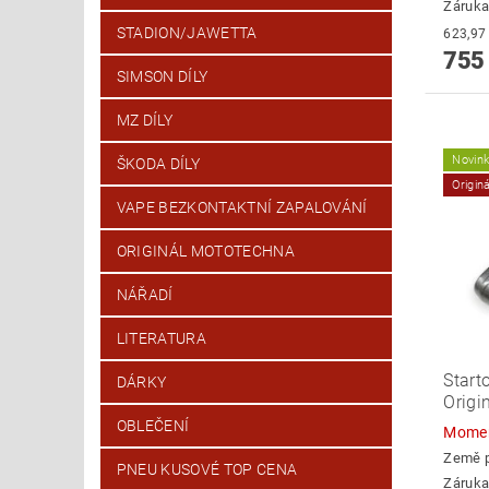
Záruka
STADION/JAWETTA
755
SIMSON DÍLY
MZ DÍLY
Novin
ŠKODA DÍLY
Origin
VAPE BEZKONTAKTNÍ ZAPALOVÁNÍ
ORIGINÁL MOTOTECHNA
NÁŘADÍ
LITERATURA
Start
DÁRKY
Origi
OBLEČENÍ
Momen
Země 
PNEU KUSOVÉ TOP CENA
Záruka