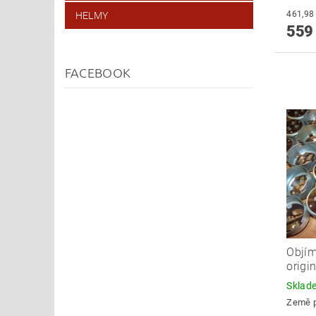
HELMY
559
FACEBOOK
Objím
origi
Skla
Země 