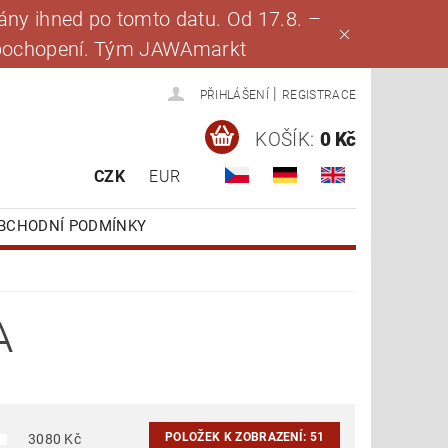
ny ihned po tomto datu. Od 17.8. –
za pochopení. Tým JAWAmarkt
|
PŘIHLÁŠENÍ
REGISTRACE
KOŠÍK:
0 Kč
CZK
EUR
BCHODNÍ PODMÍNKY
A
POLOŽEK K ZOBRAZENÍ:
51
3080
Kč