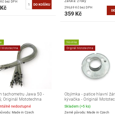
Záruka: 2 roky
351,24 Kč bez DPH
 Kč
296,69 Kč bez DPH
DE
359 Kč
ka
Novinka
ál Mototechna
Originál Mototechna
 tachometru Jawa 50 -
Objímka - patice hlavní žá
ý, Originál Mototechna
kývačka - Originál Motote
tálně nedostupné
Skladem
(>5 ks)
původu:
Made in Czech
Země původu:
Made in Czech