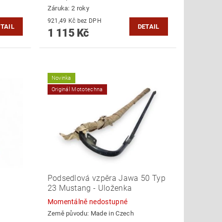
Záruka: 2 roky
921,49 Kč bez DPH
TAIL
DETAIL
1 115 Kč
Novinka
Originál Mototechna
Podsedlová vzpěra Jawa 50 Typ
23 Mustang - Uloženka
Momentálně nedostupné
Země původu:
Made in Czech