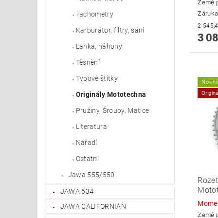
Země 
Záruka
Tachometry
Karburátor, filtry, sání
3 08
Lanka, náhony
Těsnění
Typové štítky
Novin
Origin
Originály Mototechna
Pružiny, Šrouby, Matice
Literatura
Nářadí
Ostatní
Jawa 555/550
Rozet
Motot
JAWA 634
Momen
JAWA CALIFORNIAN
Země 