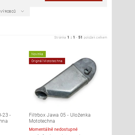
A VÝROBCŮ
1
1
51
Stránka
z
-
položek celkem
Novinka
Originál Mototechna
-23 -
Filtrbox Jawa 05 - Uloženka
chna
Mototechna
Momentálně nedostupné