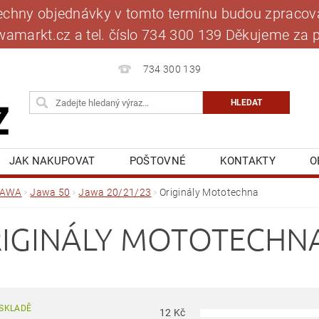
šechny objednávky v tomto termínu budou zpracová
jawamarkt.cz a tel. číslo 734 300 139 Děkujeme 
734 300 139
JAK NAKUPOVAT
POŠTOVNÉ
KONTAKTY
O
BLOG
MOJE OBJEDNÁVKA
JAWA
Jawa 50
Jawa 20/21/23
Originály Mototechna
IGINÁLY MOTOTECHN
SKLADĚ
12
Kč