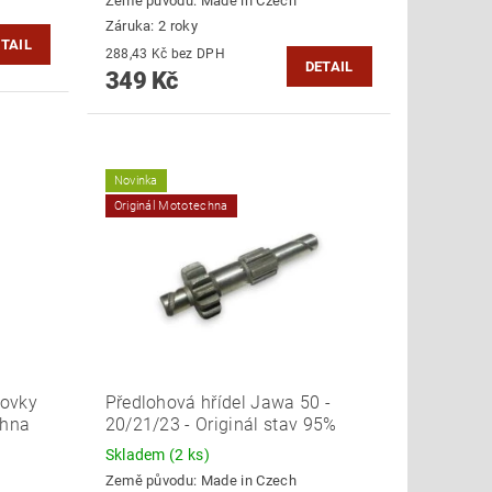
Země původu:
Made in Czech
Záruka: 2 roky
TAIL
288,43 Kč bez DPH
DETAIL
349 Kč
Novinka
Originál Mototechna
rovky
Předlohová hřídel Jawa 50 -
chna
20/21/23 - Originál stav 95%
Skladem
(2 ks)
Země původu:
Made in Czech