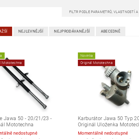
FILTR PODLE PARAMETRŮ, VLASTNOSTÍ 
AŽŠÍ
NEJLEVNĚJŠÍ
NEJPRODÁVANĚJŠÍ
ABECEDNĚ
ka
Novinka
ál Mototechna
Originál Mototechna
ce Jawa 50 - 20/21/23 -
Karburátor Jawa 50 Typ 20
nál Mototechna
Originál Uloženka Motote
tálně nedostupné
Momentálně nedostupné