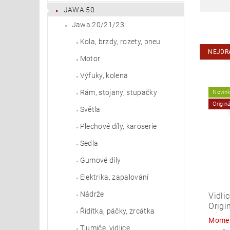
JAWA 50
Jawa 20/21/23
Kola, brzdy, rozety, pneu
NEJDR
Motor
Výfuky, kolena
Rám, stojany, stupačky
Novin
Origin
Světla
Plechové díly, karoserie
Sedla
Gumové díly
Elektrika, zapalování
Nádrže
Vidli
Origi
Řídítka, páčky, zrcátka
Momen
Tlumiče, vidlice