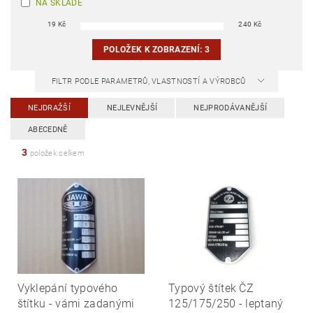
NA SKLADĚ
19
Kč
240
Kč
POLOŽEK K ZOBRAZENÍ:
3
FILTR PODLE PARAMETRŮ, VLASTNOSTÍ A VÝROBCŮ
NEJDRAŽŠÍ
NEJLEVNĚJŠÍ
NEJPRODÁVANĚJŠÍ
ABECEDNĚ
3
položek celkem
Vyklepání typového
Typový štítek ČZ
štítku - vámi zadanými
125/175/250 - leptaný