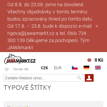
Od 8.8. do 23.08. jsme na dovolené.
Všechny objednávky v tomto termínu
budou zpracovány ihned po tomto datu.
Od 17.8. – 23.8. bude k dispozici e-mail
rigova@jawamarkt.cz a tel. číslo 734
300 139 Děkujeme za pochopení. Tým
JAWAmarkt
0 Kč
CZK
EUR
734 300 139
TYPOVÉ ŠTÍTKY