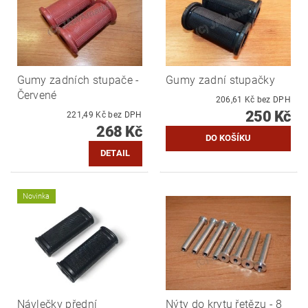
Gumy zadních stupače -
Gumy zadní stupačky
Červené
206,61 Kč bez DPH
250 Kč
221,49 Kč bez DPH
268 Kč
DETAIL
Novinka
Návlečky přední
Nýty do krytu řetězu - 8