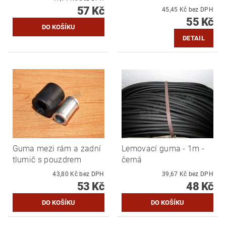
57 Kč
45,45 Kč bez DPH
55 Kč
DETAIL
Guma mezi rám a zadní
Lemovací guma - 1m -
tlumič s pouzdrem
černá
43,80 Kč bez DPH
39,67 Kč bez DPH
53 Kč
48 Kč