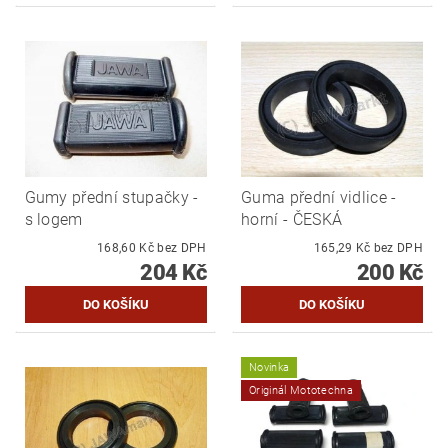
Gumy přední stupačky -
Guma přední vidlice -
s logem
horní - ČESKÁ
168,60 Kč bez DPH
165,29 Kč bez DPH
204 Kč
200 Kč
Novinka
Originál Mototechna