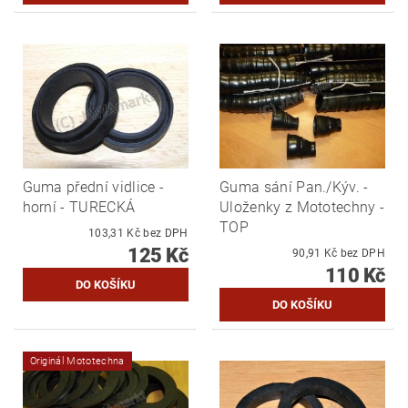
Guma přední vidlice -
Guma sání Pan./Kýv. -
horní - TURECKÁ
Uloženky z Mototechny -
TOP
103,31 Kč bez DPH
125 Kč
90,91 Kč bez DPH
110 Kč
Originál Mototechna