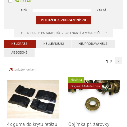
NA SKLADĚ
6
Kč
352
Kč
POLOŽEK K ZOBRAZENÍ:
70
FILTR PODLE PARAMETRŮ, VLASTNOSTÍ A VÝROBCŮ
NEJDRAŽŠÍ
NEJLEVNĚJŠÍ
NEJPRODÁVANĚJŠÍ
ABECEDNĚ
1
2
70
položek celkem
Novinka
Originál Mototechna
4x guma do krytu řetězu
Objímka př. žárovky