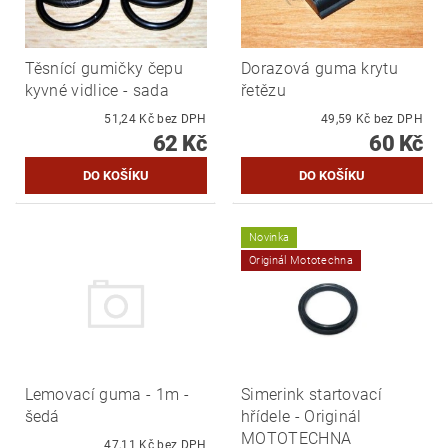
Těsnící gumičky čepu
Dorazová guma krytu
kyvné vidlice - sada
řetězu
51,24 Kč bez DPH
49,59 Kč bez DPH
62 Kč
60 Kč
Novinka
Originál Mototechna
Lemovací guma - 1m -
Simerink startovací
šedá
hřídele - Originál
MOTOTECHNA
47,11 Kč bez DPH