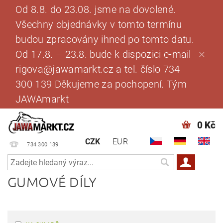
Od 8.8. do 23.08. jsme na dovolené.
Všechny objednávky v tomto termínu
budou zpracovány ihned po tomto datu.
Od 17.8. – 23.8. bude k dispozici e-mail
rigova@jawamarkt.cz a tel. číslo 734
300 139 Děkujeme za pochopení. Tým
JAWAmarkt
0 Kč
CZK
EUR
734 300 139
GUMOVÉ DÍLY