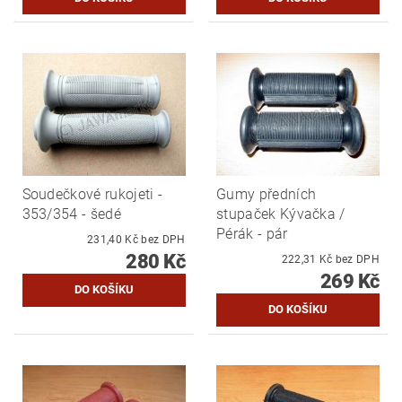
Soudečkové rukojeti -
Gumy předních
353/354 - šedé
stupaček Kývačka /
Pérák - pár
231,40 Kč bez DPH
280 Kč
222,31 Kč bez DPH
269 Kč