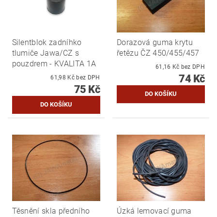
Silentblok zadníhko
Dorazová guma krytu
tlumiče Jawa/CZ s
řetězu ČZ 450/455/457
pouzdrem - KVALITA 1A
61,16 Kč bez DPH
74 Kč
61,98 Kč bez DPH
75 Kč
Těsnění skla předního
Úzká lemovací guma