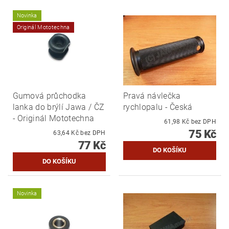
Novinka
Originál Mototechna
Gumová průchodka
Pravá návlečka
lanka do brýlí Jawa / ČZ
rychlopalu - Česká
- Originál Mototechna
61,98 Kč bez DPH
75 Kč
63,64 Kč bez DPH
77 Kč
Novinka