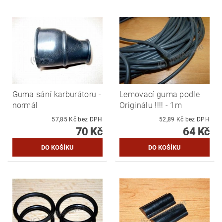
Guma sání karburátoru -
Lemovací guma podle
normál
Originálu !!!! - 1m
57,85 Kč bez DPH
52,89 Kč bez DPH
70 Kč
64 Kč