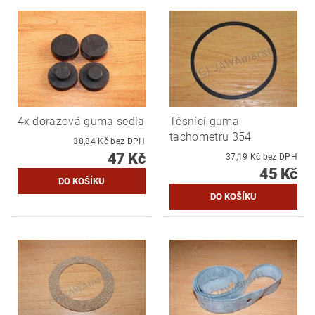
4x dorazová guma sedla
Těsnící guma
tachometru 354
38,84 Kč bez DPH
47 Kč
37,19 Kč bez DPH
45 Kč