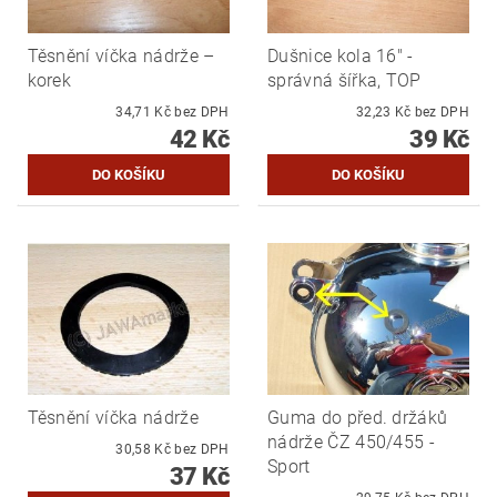
Těsnění víčka nádrže –
Dušnice kola 16" -
korek
správná šířka, TOP
34,71 Kč bez DPH
32,23 Kč bez DPH
42 Kč
39 Kč
Těsnění víčka nádrže
Guma do před. držáků
nádrže ČZ 450/455 -
30,58 Kč bez DPH
Sport
37 Kč