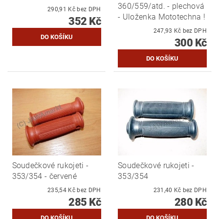
360/559/atd. - plechová
290,91 Kč bez DPH
- Uloženka Mototechna !
352 Kč
247,93 Kč bez DPH
300 Kč
Soudečkové rukojeti -
Soudečkové rukojeti -
353/354 - červené
353/354
235,54 Kč bez DPH
231,40 Kč bez DPH
285 Kč
280 Kč