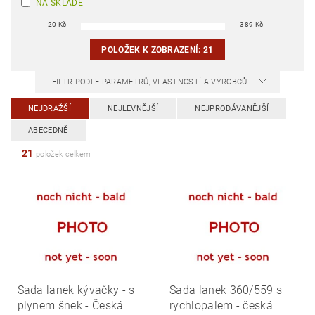
NA SKLADĚ
20
Kč
389
Kč
POLOŽEK K ZOBRAZENÍ:
21
FILTR PODLE PARAMETRŮ, VLASTNOSTÍ A VÝROBCŮ
NEJDRAŽŠÍ
NEJLEVNĚJŠÍ
NEJPRODÁVANĚJŠÍ
ABECEDNĚ
21
položek celkem
Sada lanek kývačky - s
Sada lanek 360/559 s
plynem šnek - Česká
rychlopalem - česká