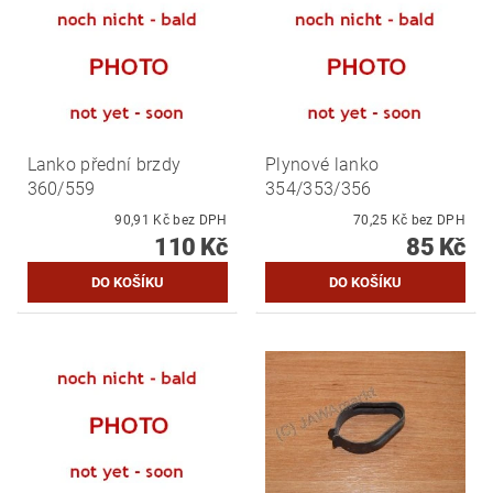
Lanko přední brzdy
Plynové lanko
360/559
354/353/356
90,91 Kč bez DPH
70,25 Kč bez DPH
110 Kč
85 Kč