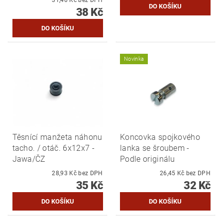
31,40 Kč bez DPH
38 Kč
Novinka
Těsnící manžeta náhonu
Koncovka spojkového
tacho. / otáč. 6x12x7 -
lanka se šroubem -
Jawa/ČZ
Podle originálu
28,93 Kč bez DPH
26,45 Kč bez DPH
35 Kč
32 Kč