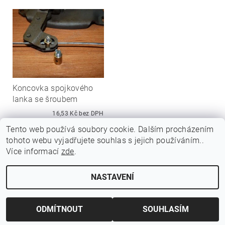
Koncovka spojkového
lanka se šroubem
16,53 Kč bez DPH
20 Kč
Tento web používá soubory cookie. Dalším procházením
tohoto webu vyjadřujete souhlas s jejich používáním..
Více informací
zde
.
NASTAVENÍ
Upravit nastavení cookies
2026 ©
Jawamarkt
, všechna práva vyhrazena
Vytvořil Shoptet
ODMÍTNOUT
SOUHLASÍM