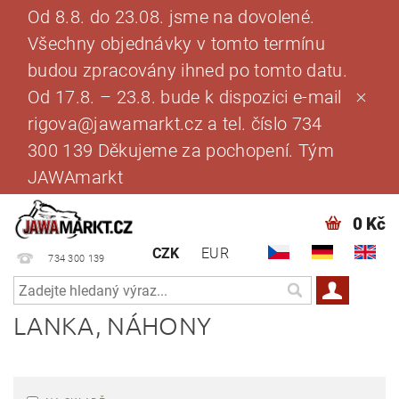
Od 8.8. do 23.08. jsme na dovolené.
Všechny objednávky v tomto termínu
budou zpracovány ihned po tomto datu.
Od 17.8. – 23.8. bude k dispozici e-mail
rigova@jawamarkt.cz a tel. číslo 734
300 139 Děkujeme za pochopení. Tým
JAWAmarkt
0 Kč
CZK
EUR
734 300 139
LANKA, NÁHONY