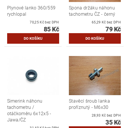
Plynové lanko 360/559
Spona držáku náhonu
rychlopal
tachometru ČZ - černý
70,25 Kč bez DPH
65,29 Kč bez DPH
85 Kč
79 Kč
Simerink náhonu
Stavěcí šroub lanka
tachometru /
proříznutý - M6x30
otáčkoměru 6x12x5 -
28,93 Kč bez DPH
Jawa/ČZ
35 Kč