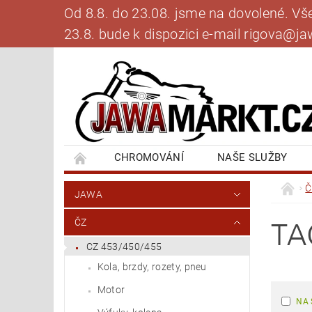
Od 8.8. do 23.08. jsme na dovolené. V
23.8. bude k dispozici e-mail rigova@
CHROMOVÁNÍ
NAŠE SLUŽBY
BANKOVNÍ SPOJENÍ
NAPIŠTE NÁM
Č
JAWA
TA
ČZ
CZ 453/450/455
Kola, brzdy, rozety, pneu
Motor
NA 