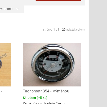
A VÝROBCŮ
1
1
20
Stránka
z
-
položek celkem
 -
Tachometr 354 - Výměnou
Skladem
(>5 ks)
Země původu:
Made in Czech