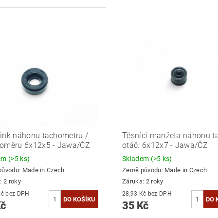
ink náhonu tachometru /
Těsnící manžeta náhonu ta
koměru 6x12x5 - Jawa/ČZ
otáč. 6x12x7 - Jawa/ČZ
dem
(>5 ks)
Skladem
(>5 ks)
původu:
Made in Czech
Země původu:
Made in Czech
: 2 roky
Záruka: 2 roky
31,40 Kč bez DPH
28,93 Kč bez DPH
Kč
35 Kč