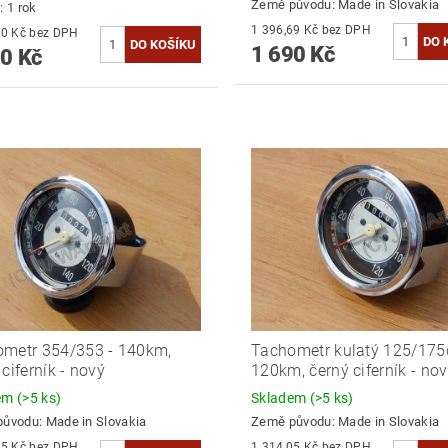
Země původu:
Made in Slovakia
: 1 rok
1 396,69 Kč bez DPH
1 859,50 Kč bez DPH
1 690 Kč
0 Kč
metr 354/353 - 140km,
Tachometr kulatý 125/175
 ciferník - nový
120km, černý ciferník - no
dem
(>5 ks)
Skladem
(>5 ks)
původu:
Made in Slovakia
Země původu:
Made in Slovakia
1 314,05 Kč bez DPH
1 314,05 Kč bez DPH