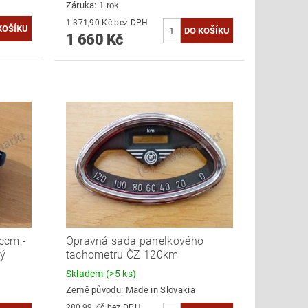
Záruka: 1 rok
1 371,90 Kč bez DPH
1 660 Kč
ccm -
Opravná sada panelkového
vý
tachometru ČZ 120km
Skladem
(>5 ks)
Země původu:
Made in Slovakia
280,99 Kč bez DPH