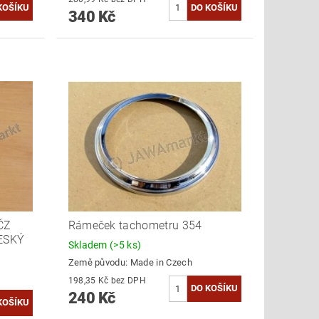
340 Kč
ČZ
Rámeček tachometru 354
ČESKÝ
Skladem
(>5 ks)
Země původu:
Made in Czech
198,35 Kč bez DPH
240 Kč