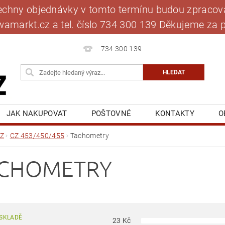
šechny objednávky v tomto termínu budou zpracová
jawamarkt.cz a tel. číslo 734 300 139 Děkujeme 
734 300 139
JAK NAKUPOVAT
POŠTOVNÉ
KONTAKTY
O
BLOG
MOJE OBJEDNÁVKA
Z
CZ 453/450/455
Tachometry
CHOMETRY
SKLADĚ
23
Kč