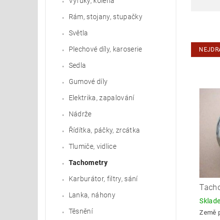
Výfuky, kolena
Rám, stojany, stupačky
Světla
Plechové díly, karoserie
NEJDR
Sedla
Gumové díly
Elektrika, zapalování
Nádrže
Řídítka, páčky, zrcátka
Tlumiče, vidlice
Tachometry
Karburátor, filtry, sání
Tach
Lanka, náhony
Skla
Těsnění
Země 