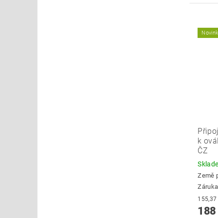
Novin
Připo
k ov
ČZ
Skla
Země 
Záruka
188