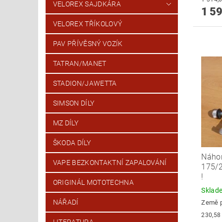
VELOREX SAJDKÁRA
1 59
VELOREX TŘÍKOLOVÝ
PAV PŘÍVĚSNÝ VOZÍK
TATRAN/MANET
STADION/JAWETTA
SIMSON DÍLY
MZ DÍLY
ŠKODA DÍLY
Náho
VAPE BEZKONTAKTNÍ ZAPALOVÁNÍ
175/2
!
ORIGINÁL MOTOTECHNA
Skla
NÁŘADÍ
Země 
LITERATURA