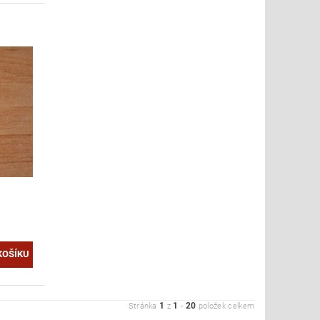
1
1
20
Stránka
z
-
položek celkem