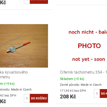
 Kč
čka kývačkového
Ciferník tachometru 354 -
ometru
Skladem
(>5 ks)
dem
(>5 ks)
Země původu:
Made in Czech
původu:
Made in Czech
171,90 Kč bez DPH
208 Kč
194,21 Kč bez DPH
 Kč