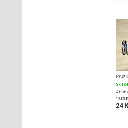
Pruži
Skla
Země 
24 