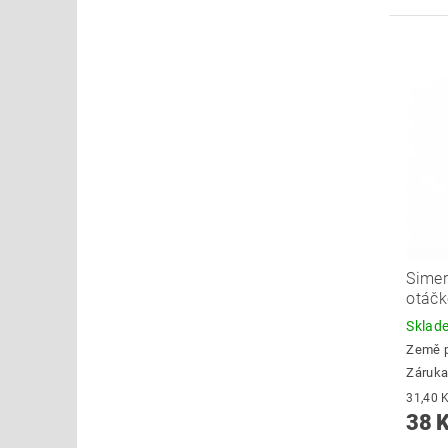
Simer
otáč
Skla
Země 
Záruka
38 