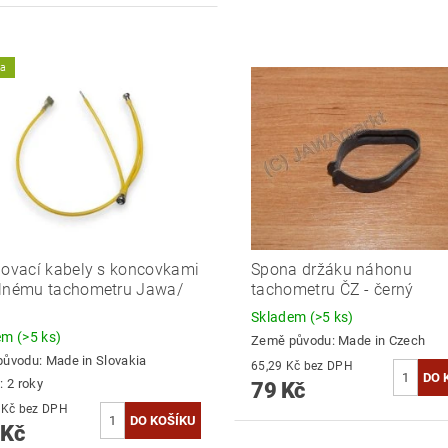
ka
jovací kabely s koncovkami
Spona držáku náhonu
álnému tachometru Jawa/
tachometru ČZ - černý
Skladem
(>5 ks)
dem
(>5 ks)
Země původu:
Made in Czech
původu:
Made in Slovakia
65,29 Kč bez DPH
: 2 roky
79 Kč
155,37 Kč bez DPH
 Kč