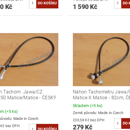
0 Kč
1 590 Kč
n Tachom. Jawa/CZ
Náhon Tachometru Jawa/
50 Matice/Matice - ČESKÝ
Matice X Matice - 82cm, 
Skladem
(>5 ks)
dem
(>5 ks)
Země původu:
Made in Czech
původu:
Made in Czech
230,58 Kč bez DPH
279 Kč
230,58 Kč bez DPH