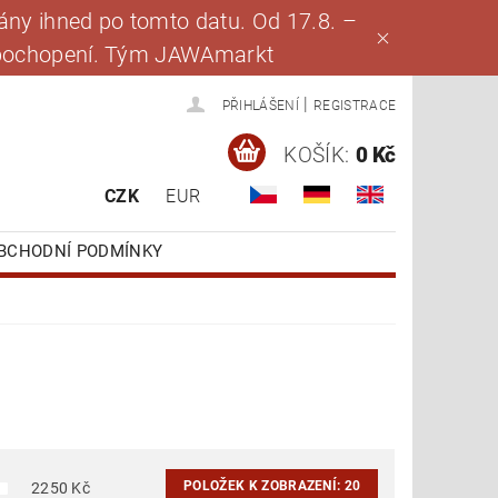
ny ihned po tomto datu. Od 17.8. –
za pochopení. Tým JAWAmarkt
|
PŘIHLÁŠENÍ
REGISTRACE
KOŠÍK:
0 Kč
CZK
EUR
BCHODNÍ PODMÍNKY
POLOŽEK K ZOBRAZENÍ:
20
2250
Kč