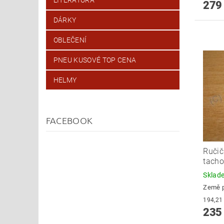
279
DÁRKY
OBLEČENÍ
PNEU KUSOVÉ TOP CENA
HELMY
FACEBOOK
Ruči
tach
Skla
Země 
235