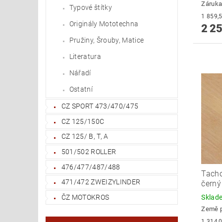
Záruka
Typové štítky
Originály Mototechna
2 25
Pružiny, Šrouby, Matice
Literatura
Nářadí
Ostatní
CZ SPORT 473/470/475
CZ 125/150C
CZ 125/ B, T, A
501/502 ROLLER
476/477/487/488
Tacho
471/472 ZWEIZYLINDER
černý
Skla
ČZ MOTOKROS
Země 