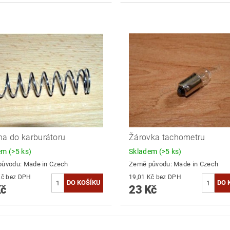
na do karburátoru
Žárovka tachometru
dem
(>5 ks)
Skladem
(>5 ks)
původu:
Made in Czech
Země původu:
Made in Czech
19,83 Kč bez DPH
19,01 Kč bez DPH
Kč
23 Kč