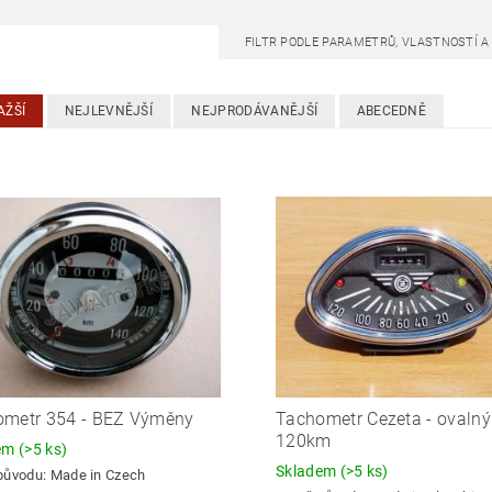
FILTR PODLE PARAMETRŮ, VLASTNOSTÍ 
AŽŠÍ
NEJLEVNĚJŠÍ
NEJPRODÁVANĚJŠÍ
ABECEDNĚ
ometr 354 - BEZ Výměny
Tachometr Cezeta - ovalný
120km
dem
(>5 ks)
Skladem
(>5 ks)
původu:
Made in Czech