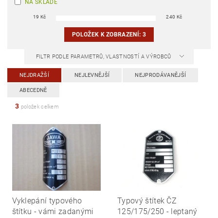
NA SKLADĚ
19
Kč
240
Kč
POLOŽEK K ZOBRAZENÍ:
3
FILTR PODLE PARAMETRŮ, VLASTNOSTÍ A VÝROBCŮ
NEJDRAŽŠÍ
NEJLEVNĚJŠÍ
NEJPRODÁVANĚJŠÍ
ABECEDNĚ
3
položek celkem
Vyklepání typového
Typový štítek ČZ
štítku - vámi zadanými
125/175/250 - leptaný