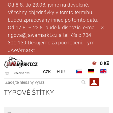
Od 8.8. do 23.08. jsme na dovolené.
Všechny objednávky v tomto termínu
budou zpracovány ihned po tomto datu.
Od 17.8. – 23.8. bude k dispozici e-mail
rigova@jawamarkt.cz a tel. číslo 734
300 139 Děkujeme za pochopení. Tým
JAWAmarkt
0 Kč
CZK
EUR
734 300 139
TYPOVÉ ŠTÍTKY