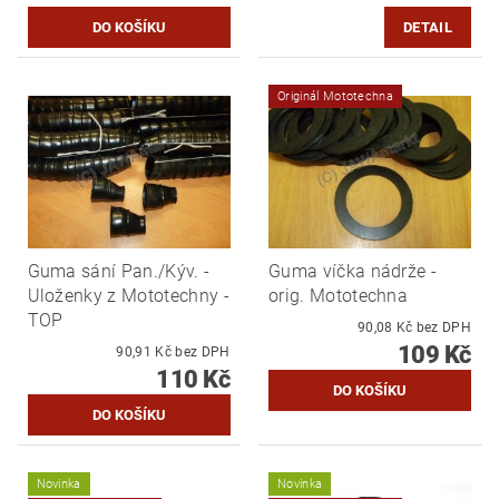
DETAIL
Originál Mototechna
Guma sání Pan./Kýv. -
Guma víčka nádrže -
Uloženky z Mototechny -
orig. Mototechna
TOP
90,08 Kč bez DPH
109 Kč
90,91 Kč bez DPH
110 Kč
Novinka
Novinka