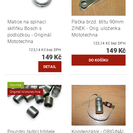
Matice na spínací
Páčka brzd. štítu 90mm
skříňku Bosch s
ZINEK - Orig. uloženka
podložkou - Originál
Mototechna
Mototechna
123,14 Kč bez DPH
149 Kč
123,14 Kč bez DPH
149 Kč
DETAIL
Novinka
Originál Mototechna
Pouzdro řadící hřídele
Kondenzátor - ORIGINÁL