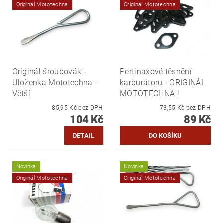
Originál Mototechna
Originál Mototechna
Originál šroubovák -
Pertinaxové těsnění
Uloženka Mototechna -
karburátoru - ORIGINÁL
Větší
MOTOTECHNA !
85,95 Kč bez DPH
73,55 Kč bez DPH
104 Kč
89 Kč
DETAIL
Novinka
Novinka
Originál Mototechna
Originál Mototechna