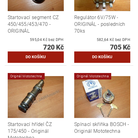
Startovací segment CZ
Regulátor 6V/75W -
450/455/453/470 -
ORIGINÁL - posledních
ORIGINÁL
70ks
595,04 Kč bez DPH
582,64 Kč bez DPH
720 Kč
705 Kč
Originál Mototechna
Originál Mototechna
Startovací hřídel ČZ
Spínací skříňka BOSCH -
175/450 - Originál
Originál Mototechna
Mototechna