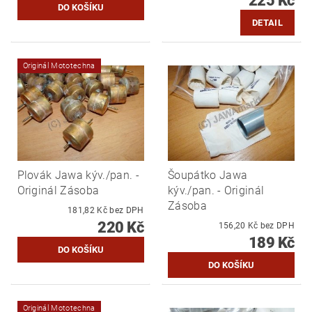
225 Kč
DETAIL
Originál Mototechna
Plovák Jawa kýv./pan. -
Šoupátko Jawa
Originál Zásoba
kýv./pan. - Originál
Zásoba
181,82 Kč bez DPH
220 Kč
156,20 Kč bez DPH
189 Kč
Originál Mototechna