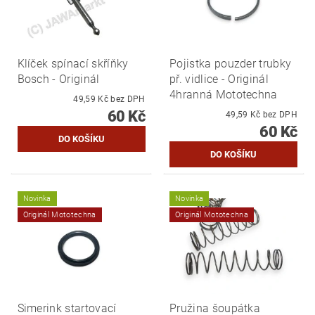
Klíček spínací skříňky
Pojistka pouzder trubky
Bosch - Originál
př. vidlice - Originál
4hranná Mototechna
49,59 Kč bez DPH
60 Kč
49,59 Kč bez DPH
60 Kč
Novinka
Novinka
Originál Mototechna
Originál Mototechna
Simerink startovací
Pružina šoupátka