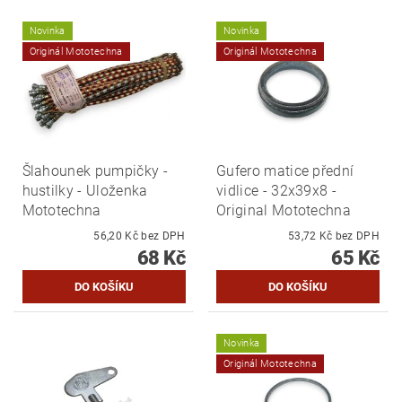
Novinka
Novinka
Originál Mototechna
Originál Mototechna
Šlahounek pumpičky -
Gufero matice přední
hustilky - Uloženka
vidlice - 32x39x8 -
Mototechna
Original Mototechna
56,20 Kč bez DPH
53,72 Kč bez DPH
68 Kč
65 Kč
Novinka
Originál Mototechna