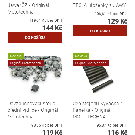
Jawa/ČZ - Originál
TESLA uloženky z JAWY
Mototechna
106,61 Kč bez DPH
129 Kč
119,01 Kč bez DPH
144 Kč
Novinka
Novinka
Originál Mototechna
Originál Mototechna
Odvzdušňovací šroub
Čep stojanu Kývačka /
přední vidlice - Originál
Panelka - Originál
Mototechna
MOTOTECHNA
98,35 Kč bez DPH
95,87 Kč bez DPH
119 Kč
116 Kč