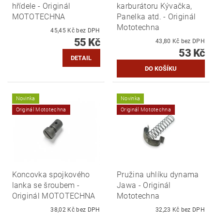
hřídele - Originál
karburátoru Kývačka,
MOTOTECHNA
Panelka atd. - Originál
Mototechna
45,45 Kč bez DPH
55 Kč
43,80 Kč bez DPH
53 Kč
DETAIL
Novinka
Novinka
Originál Mototechna
Originál Mototechna
Koncovka spojkového
Pružina uhlíku dynama
lanka se šroubem -
Jawa - Originál
Originál MOTOTECHNA
Mototechna
38,02 Kč bez DPH
32,23 Kč bez DPH