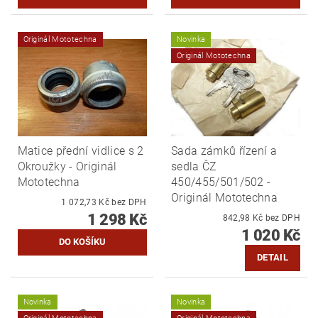
Originál Mototechna
Novinka
Originál Mototechna
Matice přední vidlice s 2
Sada zámků řízení a
Okroužky - Originál
sedla ČZ
Mototechna
450/455/501/502 -
Originál Mototechna
1 072,73 Kč bez DPH
1 298 Kč
842,98 Kč bez DPH
1 020 Kč
DETAIL
Novinka
Novinka