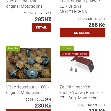
Vačka zapalování -
Držák stupačky Jawa/
originál Mototechna
ČZ - Originál
MOTOTECHNA
235,54 Kč bez DPH
285 Kč
221,49 Kč bez DPH
268 Kč
DETAIL
Novinka
Novinka
Originál Mototechna
Víčko šoupátka JIKOV -
Zavírání bočních
originál Mototechna
kastlíků Jawa Panelka /
ČZ - Orig. Mototechna
190,08 Kč bez DPH
230 Kč
185,95 Kč bez DPH