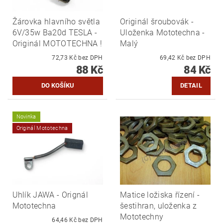
Žárovka hlavního světla
Originál šroubovák -
6V/35w Ba20d TESLA -
Uloženka Mototechna -
Originál MOTOTECHNA !
Malý
72,73 Kč bez DPH
69,42 Kč bez DPH
88 Kč
84 Kč
DETAIL
Novinka
Originál Mototechna
Uhlík JAWA - Orignál
Matice ložiska řízení -
Mototechna
šestihran, uloženka z
Mototechny
64,46 Kč bez DPH