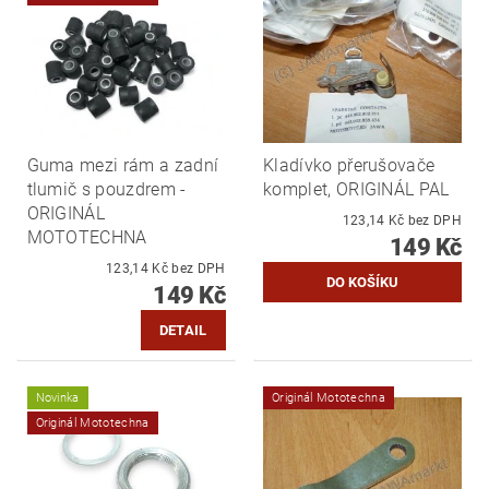
Guma mezi rám a zadní
Kladívko přerušovače
tlumič s pouzdrem -
komplet, ORIGINÁL PAL
ORIGINÁL
123,14 Kč bez DPH
MOTOTECHNA
149 Kč
123,14 Kč bez DPH
149 Kč
DETAIL
Novinka
Originál Mototechna
Originál Mototechna