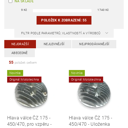
NA SKLADĚ
9
Kč
1740
Kč
POLOŽEK K ZOBRAZENÍ:
55
FILTR PODLE PARAMETRŮ, VLASTNOSTÍ A VÝROBCŮ
NEJDRAŽŠÍ
NEJLEVNĚJŠÍ
NEJPRODÁVANĚJŠÍ
ABECEDNĚ
55
položek celkem
Novinka
Novinka
Originál Mototechna
Originál Mototechna
Hlava válce ČZ 175 -
Hlava válce ČZ 175 -
450/470, pro vzpěru -
450/470 - Uloženka