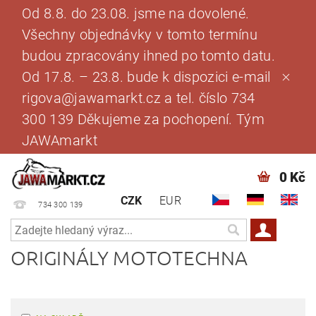
Od 8.8. do 23.08. jsme na dovolené.
Všechny objednávky v tomto termínu
budou zpracovány ihned po tomto datu.
Od 17.8. – 23.8. bude k dispozici e-mail
rigova@jawamarkt.cz a tel. číslo 734
300 139 Děkujeme za pochopení. Tým
JAWAmarkt
0 Kč
CZK
EUR
734 300 139
ORIGINÁLY MOTOTECHNA