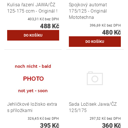
Kulisa řazení JAWA/ČZ
Spojkový automat
125-175 ccm - Originál !
175/125 - Originál
Mototechna
403,31 Kč bez DPH
488 Kč
396,69 Kč bez DPH
480 Kč
Jehličkové ložisko extra
Sada Ložisek Jawa/ČZ
s příložkami
125/175
326,45 Kč bez DPH
297,52 Kč bez DPH
395 Kč
360 Kč