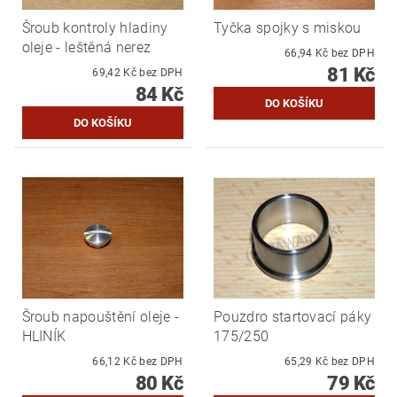
Šroub kontroly hladiny
Tyčka spojky s miskou
oleje - leštěná nerez
66,94 Kč bez DPH
81 Kč
69,42 Kč bez DPH
84 Kč
Šroub napouštění oleje -
Pouzdro startovací páky
HLINÍK
175/250
66,12 Kč bez DPH
65,29 Kč bez DPH
80 Kč
79 Kč