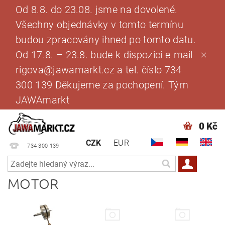
Od 8.8. do 23.08. jsme na dovolené.
Všechny objednávky v tomto termínu
budou zpracovány ihned po tomto datu.
Od 17.8. – 23.8. bude k dispozici e-mail
rigova@jawamarkt.cz a tel. číslo 734
300 139 Děkujeme za pochopení. Tým
JAWAmarkt
0 Kč
CZK
EUR
734 300 139
MOTOR