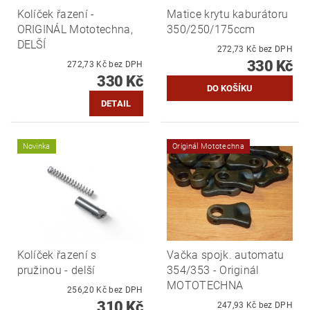
Kolíček řazení -
Matice krytu kaburátoru
ORIGINÁL Mototechna,
350/250/175ccm
DELŠÍ
272,73 Kč bez DPH
330 Kč
272,73 Kč bez DPH
330 Kč
DETAIL
Novinka
Originál Mototechna
Kolíček řazení s
Vačka spojk. automatu
pružinou - delší
354/353 - Originál
MOTOTECHNA
256,20 Kč bez DPH
310 Kč
247,93 Kč bez DPH