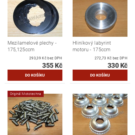
Mezilamelové plechy -
Hliníkový labyrint
175,125ccm
motoru - 175ccm
293,39 Kč bez DPH
272,73 Kč bez DPH
355 Kč
330 Kč
Originál Mototechna