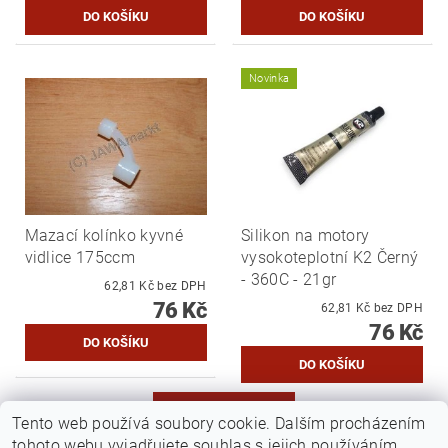
Novinka
Mazací kolínko kyvné
Silikon na motory
vidlice 175ccm
vysokoteplotní K2 Černý
- 360C - 21gr
62,81 Kč bez DPH
76 Kč
62,81 Kč bez DPH
76 Kč
DALŠÍ PRODUKTY
Tento web používá soubory cookie. Dalším procházením
tohoto webu vyjadřujete souhlas s jejich používáním..