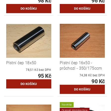
98 Kč
96 Kč
Pístní čep 18x50
Pístní čep 16x50 -
průchozí - 350/175ccm
78,51 Kč bez DPH
95 Kč
74,38 Kč bez DPH
90 Kč
Novinka
Originál Mototechna