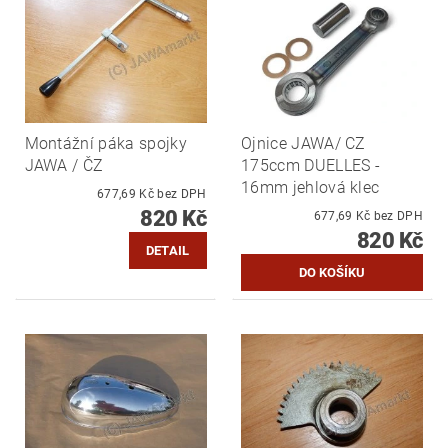
Montážní páka spojky
Ojnice JAWA/ CZ
JAWA / ČZ
175ccm DUELLES -
16mm jehlová klec
677,69 Kč bez DPH
820 Kč
677,69 Kč bez DPH
820 Kč
DETAIL