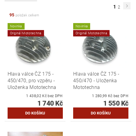
1
2
95
položek celkem
Novinka
Novinka
Originál Mototechna
Originál Mototechna
Hlava válce ČZ 175 -
Hlava válce ČZ 175 -
450/470, pro vzpěru -
450/470 - Uloženka
Uloženka Mototechna
Mototechna
1 438,02 Kč bez DPH
1 280,99 Kč bez DPH
1 740 Kč
1 550 Kč