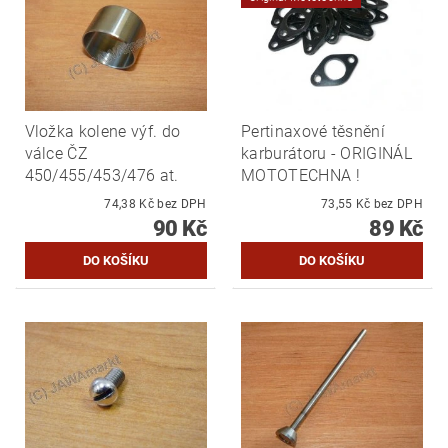
Vložka kolene výf. do
Pertinaxové těsnění
válce ČZ
karburátoru - ORIGINÁL
450/455/453/476 at.
MOTOTECHNA !
74,38 Kč bez DPH
73,55 Kč bez DPH
90 Kč
89 Kč