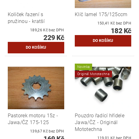
Kolíček řazení s
Klíč lamel 175/125ccm
pružinou - kratší
150,41 Kč bez DPH
182 Kč
189,26 Kč bez DPH
229 Kč
Novinka
Originál Mototechna
Pastorek motoru 15z -
Pouzdro řadící hřídele
Jawa/ČZ 175-125
Jawa/ČZ - Originál
Mototechna
139,67 Kč bez DPH
169 Kč
119,01 Kč bez DPH