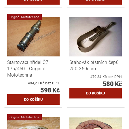
Originál Mototechna
Startovací hřídel ČZ
Stahovák pístních čepů
175/450 - Originál
250-350ccm
Mototechna
479,34 Kč bez DPH
580 Kč
494,21 Kč bez DPH
598 Kč
Originál Mototechna