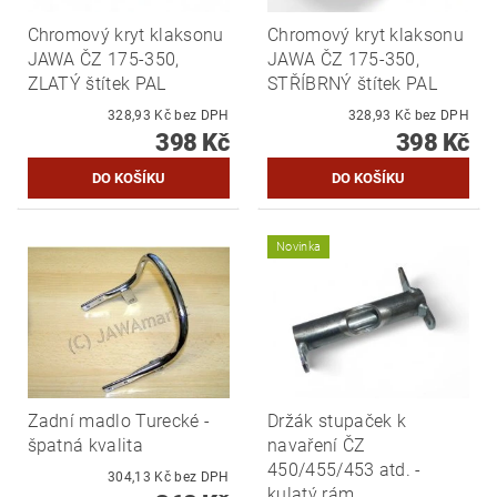
Chromový kryt klaksonu
Chromový kryt klaksonu
JAWA ČZ 175-350,
JAWA ČZ 175-350,
ZLATÝ štítek PAL
STŘÍBRNÝ štítek PAL
328,93 Kč bez DPH
328,93 Kč bez DPH
398 Kč
398 Kč
Novinka
Zadní madlo Turecké -
Držák stupaček k
špatná kvalita
navaření ČZ
450/455/453 atd. -
304,13 Kč bez DPH
kulatý rám