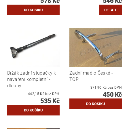
578 Kč
546 Kč
DETAIL
Držák zadní stupačky k
Zadní madlo České -
navaření kompletní -
TOP
dlouhý
371,90 Kč bez DPH
450 Kč
442,15 Kč bez DPH
535 Kč