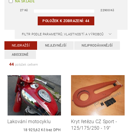
NA SKLADĚ
27
Kč
22900
Kč
POLOŽEK K ZOBRAZENÍ:
44
FILTR PODLE PARAMETRŮ, VLASTNOSTÍ A VÝROBCŮ
NEJDRAŽŠÍ
NEJLEVNĚJŠÍ
NEJPRODÁVANĚJŠÍ
ABECEDNĚ
44
položek celkem
Lakování motocyklu
Kryt řetězu CZ Sport -
125/175/250 - 19"
18 925,62 Kč bez DPH