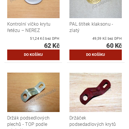
Kontrolní víčko krytu
PAL štítek klaksonu -
řetězu – NEREZ
zlatý
51,24 Kč bez DPH
49,59 Kč bez DPH
62 Kč
60 Kč
Držák podsedlových
Držáček
plechů - TOP podle
podsedadlových krytů