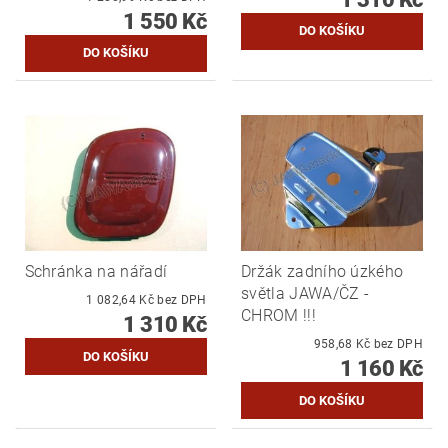
1 550 Kč
Schránka na nářadí
Držák zadního úzkého
světla JAWA/ČZ -
1 082,64 Kč bez DPH
CHROM !!!
1 310 Kč
958,68 Kč bez DPH
1 160 Kč