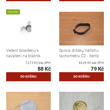
Novinka
Vedení bowdenu k
Spona držáku náhonu
navaření na blatník
tachometru ČZ - černý
72,73 Kč bez DPH
65,29 Kč bez DPH
88 Kč
79 Kč