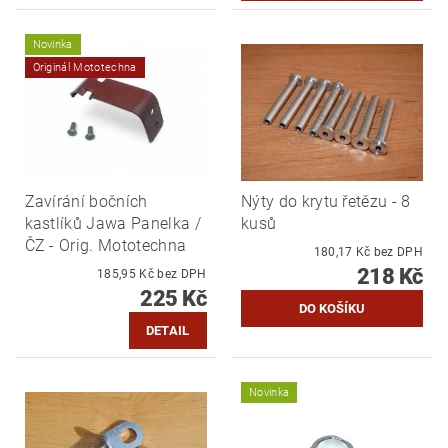
Novinka
Originál Mototechna
Zavírání bočních
Nýty do krytu řetězu - 8
kastlíků Jawa Panelka /
kusů
ČZ - Orig. Mototechna
180,17 Kč bez DPH
218 Kč
185,95 Kč bez DPH
225 Kč
DETAIL
Novinka