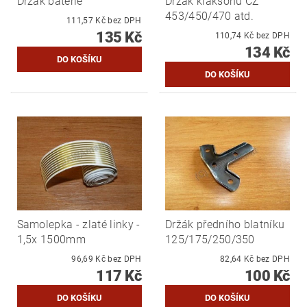
Držák baterie
Držák klaksonu ČZ
453/450/470 atd.
111,57 Kč bez DPH
135 Kč
110,74 Kč bez DPH
134 Kč
Samolepka - zlaté linky -
Držák předního blatníku
1,5x 1500mm
125/175/250/350
96,69 Kč bez DPH
82,64 Kč bez DPH
117 Kč
100 Kč