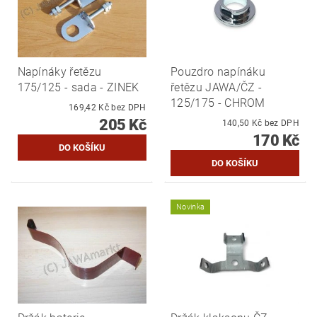
Napínáky řetězu
Pouzdro napínáku
175/125 - sada - ZINEK
řetězu JAWA/ČZ -
125/175 - CHROM
169,42 Kč bez DPH
205 Kč
140,50 Kč bez DPH
170 Kč
Novinka