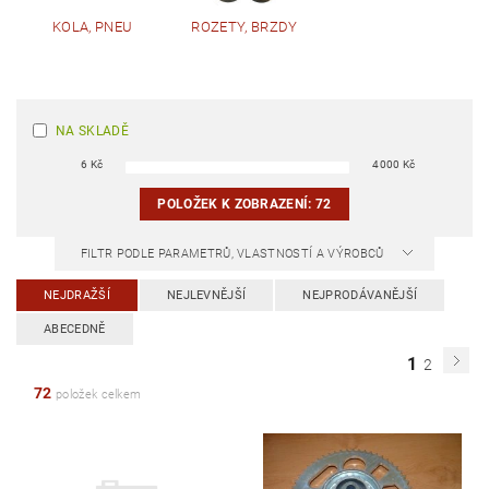
KOLA, PNEU
ROZETY, BRZDY
NA SKLADĚ
6
Kč
4000
Kč
POLOŽEK K ZOBRAZENÍ:
72
FILTR PODLE PARAMETRŮ, VLASTNOSTÍ A VÝROBCŮ
NEJDRAŽŠÍ
NEJLEVNĚJŠÍ
NEJPRODÁVANĚJŠÍ
ABECEDNĚ
1
2
72
položek celkem