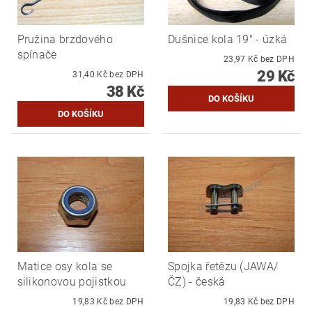
Pružina brzdového
Dušnice kola 19" - úzká
spínače
23,97 Kč bez DPH
29 Kč
31,40 Kč bez DPH
38 Kč
Matice osy kola se
Spojka řetězu (JAWA/
silikonovou pojistkou
ČZ) - česká
19,83 Kč bez DPH
19,83 Kč bez DPH