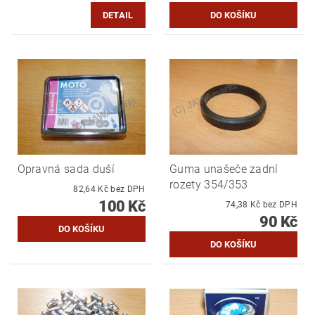
DETAIL
Opravná sada duší
Guma unašeče zadní
rozety 354/353
82,64 Kč bez DPH
100 Kč
74,38 Kč bez DPH
90 Kč