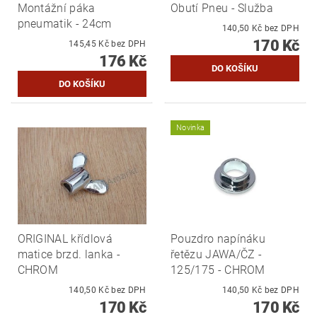
Montážní páka
Obutí Pneu - Služba
pneumatik - 24cm
140,50 Kč bez DPH
170 Kč
145,45 Kč bez DPH
176 Kč
Novinka
ORIGINAL křídlová
Pouzdro napínáku
matice brzd. lanka -
řetězu JAWA/ČZ -
CHROM
125/175 - CHROM
140,50 Kč bez DPH
140,50 Kč bez DPH
170 Kč
170 Kč