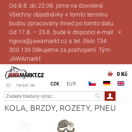
Od 8.8. do 23.08. jsme na dovolené.
Všechny objednávky v tomto termínu
budou zpracovány ihned po tomto datu.
Od 17.8. – 23.8. bude k dispozici e-mail
rigova@jawamarkt.cz a tel. číslo 734
300 139 Děkujeme za pochopení. Tým
JAWAmarkt
0 Kč
CZK
EUR
734 300 139
KOLA, BRZDY, ROZETY, PNEU