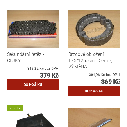
Sekundární řetěz -
Brzdové obložení
ČESKÝ
175/125ccm - České,
VÝMĚNA
313,22 Kč bez DPH
379 Kč
304,96 Kč bez DPH
369 Kč
Novinka