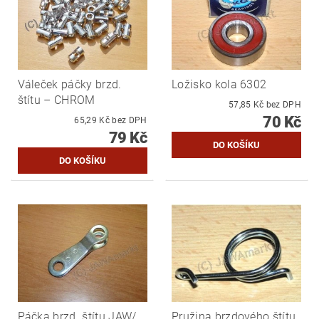
Váleček páčky brzd.
Ložisko kola 6302
štítu – CHROM
57,85 Kč bez DPH
70 Kč
65,29 Kč bez DPH
79 Kč
Páčka brzd. štítu JAW/
Pružina brzdového štítu