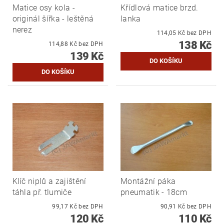
Matice osy kola -
Křídlová matice brzd.
originál šířka - leštěná
lanka
nerez
114,05 Kč bez DPH
138 Kč
114,88 Kč bez DPH
139 Kč
Klíč niplů a zajištění
Montážní páka
táhla př. tlumiče
pneumatik - 18cm
99,17 Kč bez DPH
90,91 Kč bez DPH
120 Kč
110 Kč