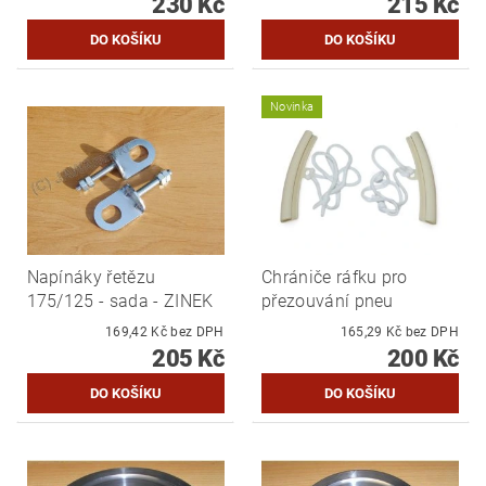
230 Kč
215 Kč
Novinka
Napínáky řetězu
Chrániče ráfku pro
175/125 - sada - ZINEK
přezouvání pneu
169,42 Kč bez DPH
165,29 Kč bez DPH
205 Kč
200 Kč