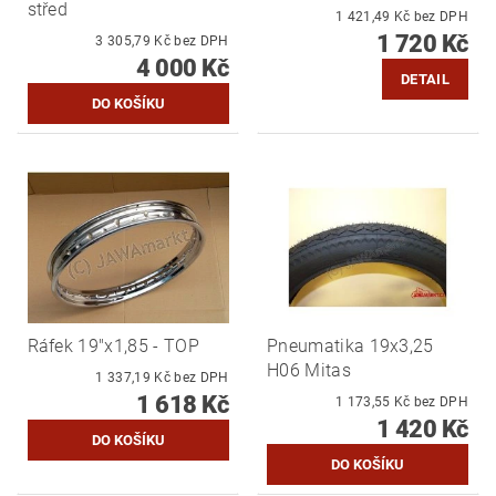
střed
1 421,49 Kč bez DPH
1 720 Kč
3 305,79 Kč bez DPH
4 000 Kč
DETAIL
Ráfek 19"x1,85 - TOP
Pneumatika 19x3,25
H06 Mitas
1 337,19 Kč bez DPH
1 618 Kč
1 173,55 Kč bez DPH
1 420 Kč