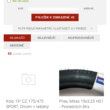
NA SKLADĚ
8
Kč
4000
Kč
POLOŽEK K ZOBRAZENÍ:
43
FILTR PODLE PARAMETRŮ, VLASTNOSTÍ A VÝROBCŮ
NEJDRAŽŠÍ
NEJLEVNĚJŠÍ
NEJPRODÁVANĚJŠÍ
ABECEDNĚ
43
položek celkem
Kolo 19" CZ 175/475
Pneu Mitas 19x3,25 H01
SPORT, Chrom + leštěný
- Posledních 6Ks