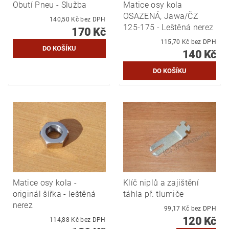
Obutí Pneu - Služba
Matice osy kola
OSAZENÁ, Jawa/ČZ
140,50 Kč bez DPH
125-175 - Leštěná nerez
170 Kč
115,70 Kč bez DPH
140 Kč
Matice osy kola -
Klíč niplů a zajištění
originál šířka - leštěná
táhla př. tlumiče
nerez
99,17 Kč bez DPH
120 Kč
114,88 Kč bez DPH