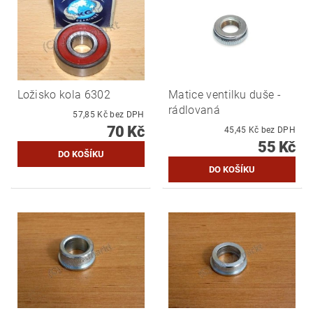
Ložisko kola 6302
Matice ventilku duše -
rádlovaná
57,85 Kč bez DPH
70 Kč
45,45 Kč bez DPH
55 Kč