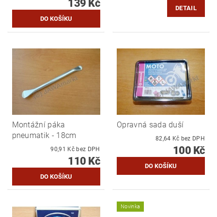
139 Kč
DETAIL
Montážní páka
Opravná sada duší
pneumatik - 18cm
82,64 Kč bez DPH
100 Kč
90,91 Kč bez DPH
110 Kč
Novinka