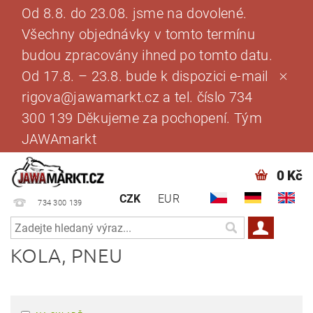
Od 8.8. do 23.08. jsme na dovolené.
Všechny objednávky v tomto termínu
budou zpracovány ihned po tomto datu.
Od 17.8. – 23.8. bude k dispozici e-mail
rigova@jawamarkt.cz a tel. číslo 734
300 139 Děkujeme za pochopení. Tým
JAWAmarkt
0 Kč
CZK
EUR
734 300 139
KOLA, PNEU